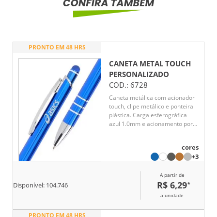
PRONTO EM 48 HRS
CANETA METAL TOUCH
PERSONALIZADO
COD.:
6728
Caneta metálica com acionador
touch, clipe metálico e ponteira
plástica. Carga esferográfica
azul 1.0mm e acionamento por
clique
cores
+3
A partir de
R$ 6,29
*
Disponível:
104.746
a unidade
PRONTO EM 48 HRS