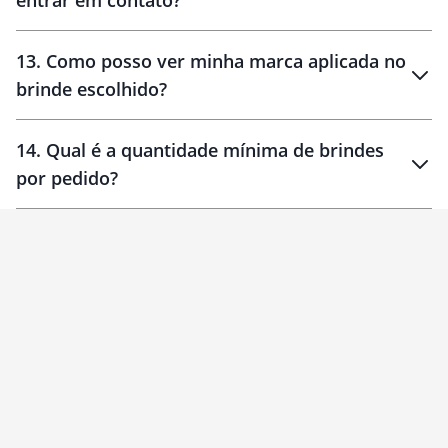
entrar em contato?
30 dias
90 dias
localizados
13
.
Como posso ver minha marca aplicada no
brinde escolhido?
14
.
Qual é a quantidade mínima de brindes
por pedido?
brinde
Personalizado
1 unidade