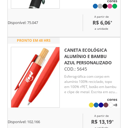
cores
A partir de
R$ 6,06
*
Disponível:
75.047
a unidade
PRONTO EM 48 HRS
CANETA ECOLÓGICA
ALUMÍNIO E BAMBU
AZUL
PERSONALIZADO
COD.:
5645
Esferográfica com corpo em
alumínio 100% reciclado, topo
em 100% rPET, botão em bambu
e clipe de metal. Escrita em azul.
A cor e o resultado da impressão
cores
nos materiais naturais pode
+8
variar entre produtos. ø10 x 140
mm
A partir de
R$ 13,19
*
Disponível:
102.166
a unidade