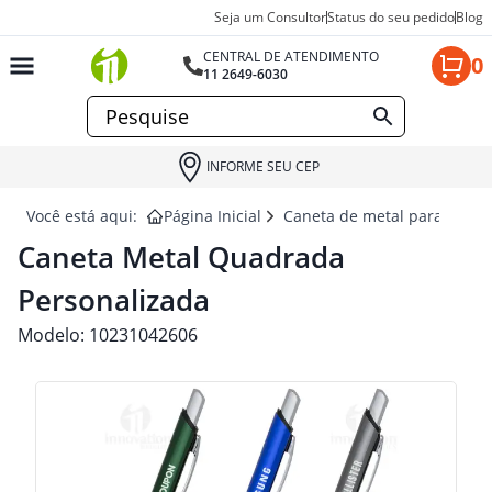
Seja um Consultor
Status do seu pedido
Blog
CENTRAL DE ATENDIMENTO
0
11 2649-6030
INFORME SEU CEP
Você está aqui:
Página Inicial
Caneta de metal para brind
Caneta Metal Quadrada
Personalizada
Modelo:
10231042606