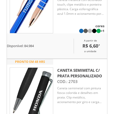
touch, clipe metálico e ponteira
plástica. Carga esferográfica
azul 1.0mm e acionamento por
clique.
cores
+1
A partir de
R$ 6,60
*
Disponível:
84.984
a unidade
PRONTO EM 48 HRS
CANETA SEMIMETAL C/
PRATA
PERSONALIZADO
COD.:
2703
Caneta semimetal com pintura
fosca colorida e detalhes em
prata. Clip metálico,
acionamento por giro e carga
esferográfica azul.