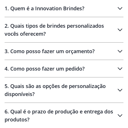
1
.
Quem é a Innovation Brindes?
Innovation Brindes
2
.
Quais tipos de brindes personalizados
Brindes
personalizados
vocês oferecem?
3
.
Como posso fazer um orçamento?
personalizados
4
.
Como posso fazer um pedido?
brinde
5
.
Quais são as opções de personalização
personalização
disponíveis?
amostra virtual
personalização
6
.
Qual é o prazo de produção e entrega dos
produtos?