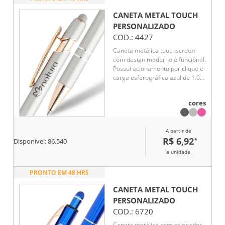
CANETA METAL TOUCH
PERSONALIZADO
COD.:
4427
Caneta metálica touchscreen
com design moderno e funcional.
Possui acionamento por clique e
carga esferográfica azul de 1.0
mm, proporcionando escrita
suave e confortável no dia a dia.
cores
Conta ainda com ponteira
touchscreen, ideal para
utilização em smartphones e
A partir de
tablets sem contato direto com a
R$ 6,92
*
tela. Elegante e versátil, é uma
Disponível:
86.540
excelente opção de brinde
a unidade
corporativo para ações
promocionais, eventos e
PRONTO EM 48 HRS
divulgação de marcas.
CANETA METAL TOUCH
PERSONALIZADO
COD.:
6720
Caneta metálica com acionador