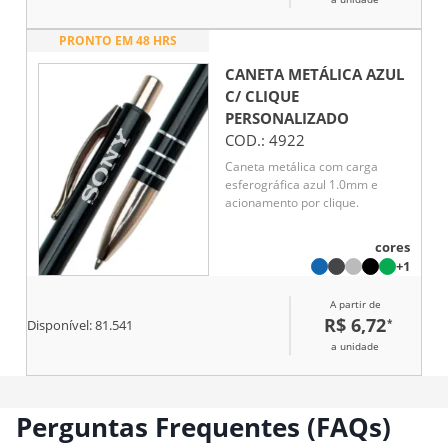
PRONTO EM 48 HRS
CANETA METÁLICA AZUL
C/ CLIQUE
PERSONALIZADO
COD.:
4922
Caneta metálica com carga
esferográfica azul 1.0mm e
acionamento por clique.
cores
+1
A partir de
R$ 6,72
*
Disponível:
81.541
a unidade
Perguntas Frequentes (FAQs)