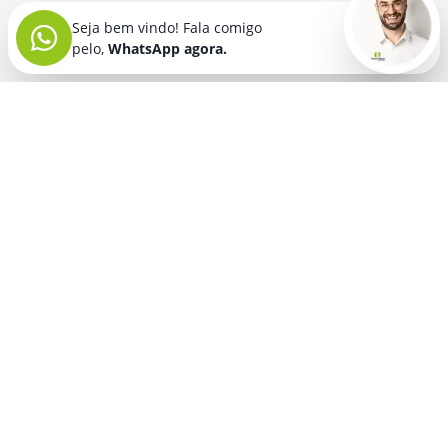
Seja bem vindo! Fala comigo
pelo,
WhatsApp agora.
Seja bem vindo! Fala comigo
pelo,
WhatsApp agora.
BRINDES PERSONALIZADOS
SEGMENTOS
Acessórios De
Guarda Chuva E
Academia para brindes
Celular E Tablet
Guarda Sol
para
Advocacia para brindes
para brindes
brindes
Automotivo para brindes
Acessórios
Kit Churrasco
Técnologicos
para brindes
Churrascaria para brindes
para brindes
Kit Executivo
Corporativo para brindes
Agendas E
para brindes
Calendários
Dia da Mulher para brindes
Kit Queijo E Kit
para brindes
Pizza
para
Dia das Criancas para brindes
Beleza &
brindes