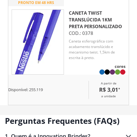
PRONTO EM 48 HRS
CANETA TWIST
TRANSLÚCIDA 1KM
PRETA
PERSONALIZADO
COD.:
0378
Caneta esferográfica com
acabamento translúcido e
mecanismo twist. 1,5km de
escrita à preto.
cores
A partir de
R$ 3,01
*
Disponível:
255.119
a unidade
Perguntas Frequentes (FAQs)
1
.
Quem é a Innovation Brindes?