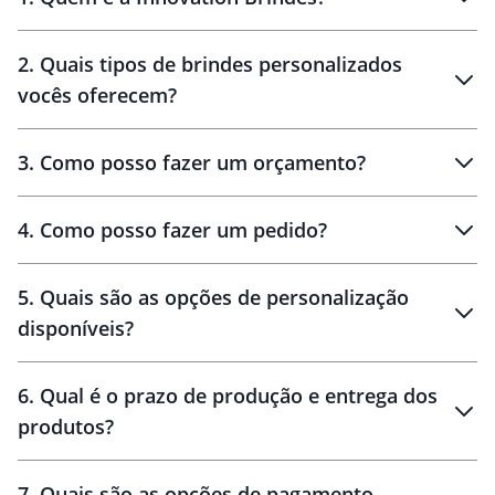
Innovation Brindes
2
.
Quais tipos de brindes personalizados
Brindes
personalizados
vocês oferecem?
3
.
Como posso fazer um orçamento?
personalizados
4
.
Como posso fazer um pedido?
brinde
5
.
Quais são as opções de personalização
personalização
disponíveis?
amostra virtual
personalização
6
.
Qual é o prazo de produção e entrega dos
produtos?
7
.
Quais são as opções de pagamento