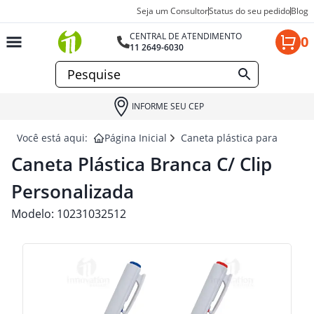
Seja um Consultor
Status do seu pedido
Blog
CENTRAL DE ATENDIMENTO
0
11 2649-6030
INFORME SEU CEP
Você está aqui:
Página Inicial
Caneta plástica para brinde
Caneta Plástica Branca C/ Clip
Personalizada
Modelo:
10231032512