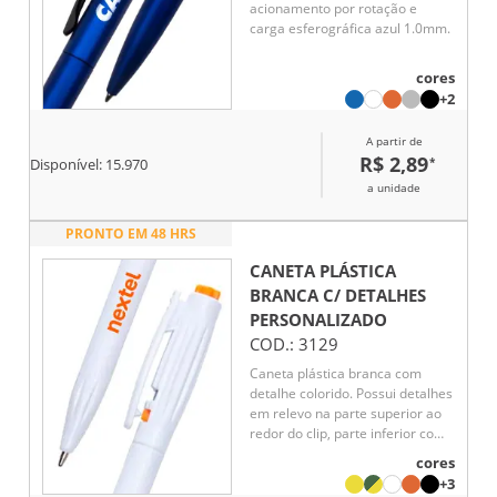
acionamento por rotação e
carga esferográfica azul 1.0mm.
cores
+2
A partir de
R$ 2,89
*
Disponível:
15.970
a unidade
PRONTO EM 48 HRS
CANETA PLÁSTICA
BRANCA C/ DETALHES
PERSONALIZADO
COD.:
3129
Caneta plástica branca com
detalhe colorido. Possui detalhes
em relevo na parte superior ao
redor do clip, parte inferior com
detalhes em relevo. Aciona por
cores
clique e para destravar basta
+3
apertar a parte inferior do clip.