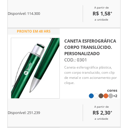
A partir de
R$ 1,58
*
Disponível:
114.300
a unidade
PRONTO EM 48 HRS
CANETA ESFEROGRÁFICA
CORPO TRANSLÚCIDO.
PERSONALIZADO
COD.:
0301
Caneta esferográfica plástica,
com corpo translucido, com clip
de metal e com acionamento por
clique.
cores
+2
A partir de
R$ 2,30
*
Disponível:
251.239
a unidade