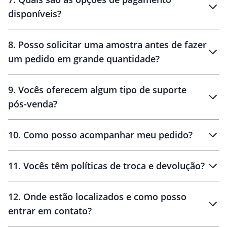
disponíveis?
10 dias
brinde
48 horas
8
.
Posso solicitar uma amostra antes de fazer
um pedido em grande quantidade?
amostras
9
.
Vocês oferecem algum tipo de suporte
pós-venda?
amostras
10
.
Como posso acompanhar meu pedido?
11
.
Vocês têm políticas de troca e devolução?
12
.
Onde estão localizados e como posso
entrar em contato?
30 dias
90 dias