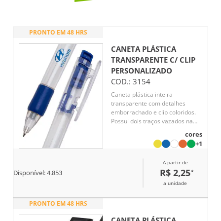
PRONTO EM 48 HRS
CANETA PLÁSTICA
TRANSPARENTE C/ CLIP
PERSONALIZADO
COD.:
3154
Caneta plástica inteira
transparente com detalhes
emborrachado e clip coloridos.
Possui dois traços vazados na
parte superior e acionador com
cores
detalhes em relevo. Aciona por
+1
clique, para destravar bastar
pressionar o clip.
A partir de
R$ 2,25
*
Disponível:
4.853
a unidade
PRONTO EM 48 HRS
CANETA PLÁSTICA