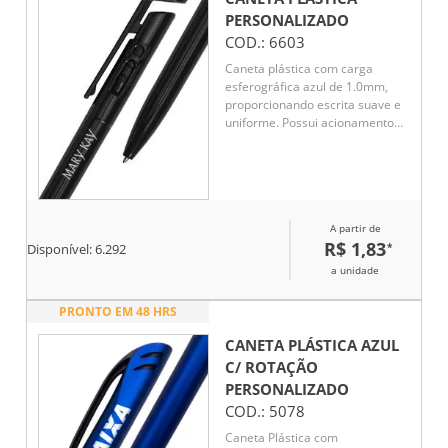
PERSONALIZADO
COD.:
6603
Caneta plástica com carga
esferográfica azul de 1.0mm,
proporcionando escrita suave e
uniforme. Possui acionamento
por clique, garantindo
praticidade e agilidade no uso
diário. Leve e ergonômica,
oferece conforto mesmo em
longos períodos de escrita. Seu
A partir de
design moderno e funcional a
R$ 1,83
*
torna ideal para anotações,
Disponível:
6.292
estudos e trabalho. Perfeita para
a unidade
uso pessoal ou como brinde
promocional.
PRONTO EM 48 HRS
CANETA PLÁSTICA AZUL
C/ ROTAÇÃO
PERSONALIZADO
COD.:
5078
Caneta Plástica com