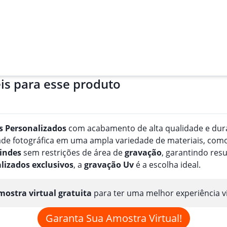
is para esse produto
s
Personalizado
s
com acabamento de alta qualidade e durab
e fotográfica em uma ampla variedade de materiais, como pa
indes
sem restrições de área de
gravação
, garantindo res
lizado
s
exclusivos
, a
gravação
Uv
é a escolha ideal.
ostra virtual gratuita
para ter uma melhor experiência v
Garanta Sua Amostra Virtual!