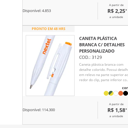
pressionar o clip.
A partir de
R$ 2,25
*
Disponível:
4.853
a unidade
PRONTO EM 48 HRS
CANETA PLÁSTICA
BRANCA C/ DETALHES
PERSONALIZADO
COD.:
3129
Caneta plástica branca com
detalhe colorido. Possui detal
em relevo na parte superior a
redor do clip, parte inferior c
detalhes em relevo. Aciona po
cor
clique e para destravar basta
apertar a parte inferior do clip.
A partir de
R$ 1,58
*
Disponível:
114.300
a unidade