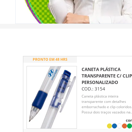
PRONTO EM 48 HRS
CANETA PLÁSTICA
TRANSPARENTE C/ CLIP
PERSONALIZADO
COD.:
3154
Caneta plástica inteira
transparente com detalhes
emborrachado e clip coloridos
Possui dois traços vazados na
parte superior e acionador co
cor
detalhes em relevo. Aciona po
clique, para destravar bastar