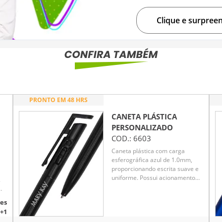
Clique e surpree
PRONTO EM 48 HRS
CANETA PLÁSTICA
PERSONALIZADO
COD.:
6603
Caneta plástica com carga
esferográfica azul de 1.0mm,
proporcionando escrita suave e
uniforme. Possui acionamento
.
por clique, garantindo
praticidade e agilidade no uso
m
es
diário. Leve e ergonômica,
r
+1
oferece conforto mesmo em