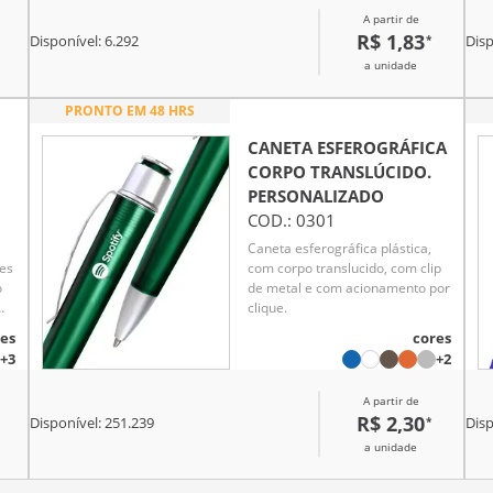
longos períodos de escrita. Seu
A partir de
design moderno e funcional a
R$ 1,83
*
torna ideal para anotações,
Disponível:
6.292
Disp
estudos e trabalho. Perfeita para
a unidade
uso pessoal ou como brinde
promocional.
PRONTO EM 48 HRS
CANETA ESFEROGRÁFICA
CORPO TRANSLÚCIDO.
PERSONALIZADO
COD.:
0301
Caneta esferográfica plástica,
hes
com corpo translucido, com clip
o
de metal e com acionamento por
om
clique.
r
es
cores
+3
+2
A partir de
R$ 2,30
*
Disponível:
251.239
Disp
a unidade