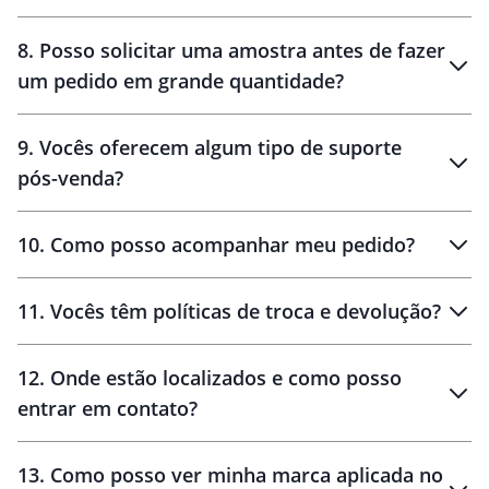
brinde
48 horas
8
.
Posso solicitar uma amostra antes de fazer
um pedido em grande quantidade?
amostras
9
.
Vocês oferecem algum tipo de suporte
pós-venda?
amostras
10
.
Como posso acompanhar meu pedido?
11
.
Vocês têm políticas de troca e devolução?
12
.
Onde estão localizados e como posso
entrar em contato?
30 dias
90 dias
localizados
13
.
Como posso ver minha marca aplicada no