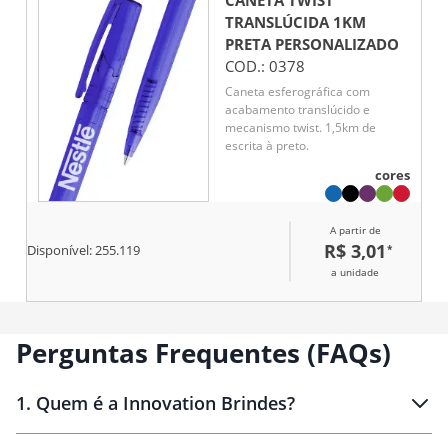
TRANSLÚCIDA 1KM
PRETA
PERSONALIZADO
COD.:
0378
Caneta esferográfica com
acabamento translúcido e
mecanismo twist. 1,5km de
escrita à preto.
cores
A partir de
R$ 3,01
*
Disponível:
255.119
a unidade
Perguntas Frequentes (FAQs)
1
.
Quem é a Innovation Brindes?
Innovation Brindes