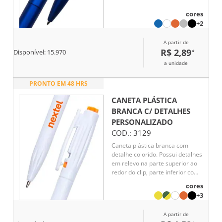
cores
+2
A partir de
R$ 2,89
*
Disponível:
15.970
a unidade
PRONTO EM 48 HRS
CANETA PLÁSTICA
BRANCA C/ DETALHES
PERSONALIZADO
COD.:
3129
Caneta plástica branca com
detalhe colorido. Possui detalhes
em relevo na parte superior ao
redor do clip, parte inferior com
detalhes em relevo. Aciona por
cores
clique e para destravar basta
+3
apertar a parte inferior do clip.
A partir de