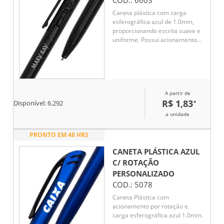
Caneta plástica com carga
esferográfica azul de 1.0mm,
proporcionando escrita suave e
uniforme. Possui acionamento
por clique, garantindo
praticidade e agilidade no uso
diário. Leve e ergonômica,
oferece conforto mesmo em
longos períodos de escrita. Seu
A partir de
design moderno e funcional a
R$ 1,83
*
torna ideal para anotações,
Disponível:
6.292
estudos e trabalho. Perfeita para
a unidade
uso pessoal ou como brinde
promocional.
PRONTO EM 48 HRS
CANETA PLÁSTICA AZUL
C/ ROTAÇÃO
PERSONALIZADO
COD.:
5078
Caneta Plástica com
acionamento por rotação e
carga esferográfica azul 1.0mm.