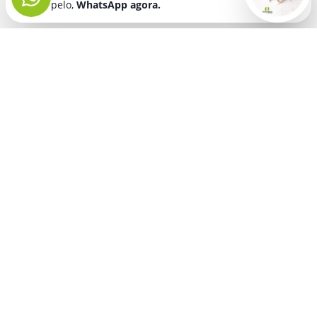
pelo,
WhatsApp agora.
Seja bem vindo! Fala comigo
pelo,
WhatsApp agora.
BRINDES PERSONALIZADOS
SEGMENTOS
Acessórios De
Guarda Chuva E
Academia para brindes
Celular E Tablet
Guarda Sol
para
Advocacia para brindes
para brindes
brindes
Automotivo para brindes
Acessórios
Kit Churrasco
Técnologicos
para brindes
Churrascaria para brindes
para brindes
Kit Executivo
Corporativo para brindes
Agendas E
para brindes
Calendários
Dia da Mulher para brindes
Kit Queijo E Kit
para brindes
Pizza
para
Dia das Criancas para brindes
Beleza &
brindes
Dia das Maes para brindes
Autocuidado
Kit Vinho
para
para brindes
Dia do Trabalho para brindes
brindes
Bloco De