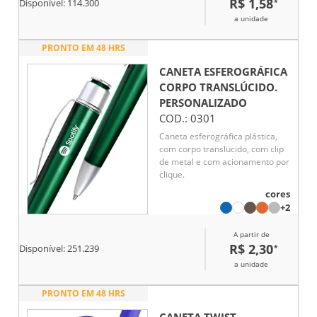
R$ 1,58
*
Disponível:
114.300
a unidade
PRONTO EM 48 HRS
CANETA ESFEROGRÁFICA
CORPO TRANSLÚCIDO.
PERSONALIZADO
COD.:
0301
Caneta esferográfica plástica,
com corpo translucido, com clip
de metal e com acionamento por
clique.
cores
+2
A partir de
R$ 2,30
*
Disponível:
251.239
a unidade
PRONTO EM 48 HRS
CANETA TWIST