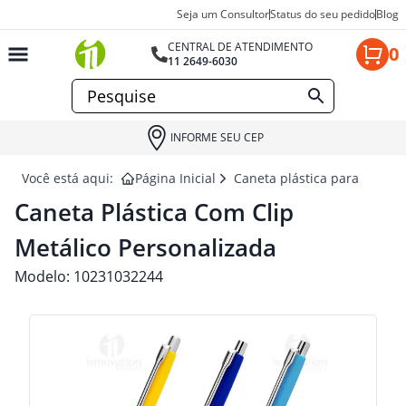
Seja um Consultor
Status do seu pedido
Blog
CENTRAL DE ATENDIMENTO
0
11 2649-6030
INFORME SEU CEP
Você está aqui:
Página Inicial
Caneta plástica para brinde
Caneta Plástica Com Clip
Metálico Personalizada
Modelo:
10231032244