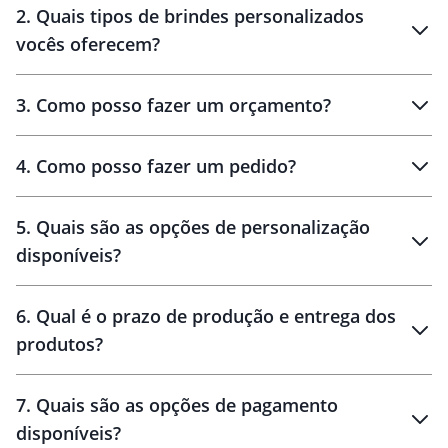
2
.
Quais tipos de brindes personalizados
Brindes
personalizados
vocês oferecem?
3
.
Como posso fazer um orçamento?
personalizados
4
.
Como posso fazer um pedido?
brinde
5
.
Quais são as opções de personalização
personalização
disponíveis?
amostra virtual
personalização
6
.
Qual é o prazo de produção e entrega dos
produtos?
7
.
Quais são as opções de pagamento
disponíveis?
10 dias