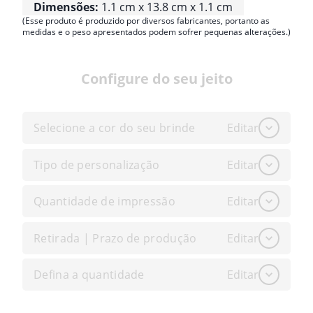
Dimensões:
1.1 cm x 13.8 cm x 1.1 cm
(Esse produto é produzido por diversos fabricantes, portanto as
medidas e o peso apresentados podem sofrer pequenas alterações.)
Configure do seu jeito
Selecione a cor do seu brinde
Editar
Tipo de personalização
Editar
Quantidade de impressão
Editar
Retirada | Prazo de produção
Editar
Defina a quantidade
Editar