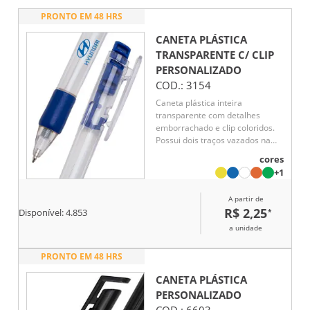
PRONTO EM 48 HRS
CANETA PLÁSTICA
TRANSPARENTE C/ CLIP
PERSONALIZADO
COD.:
3154
Caneta plástica inteira
transparente com detalhes
emborrachado e clip coloridos.
Possui dois traços vazados na
parte superior e acionador com
cores
detalhes em relevo. Aciona por
+1
clique, para destravar bastar
pressionar o clip.
A partir de
R$ 2,25
*
Disponível:
4.853
a unidade
PRONTO EM 48 HRS
CANETA PLÁSTICA
PERSONALIZADO
COD.:
6603