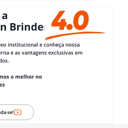
 a
n Brindes
deo institucional e conheça nossa
rna e as vantagens exclusivas em
dos.
mos o melhor no
es
nda-se!