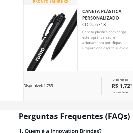
PRONTO EM 48 HRS
CANETA PLÁSTICA
PERSONALIZADO
COD.:
6718
Caneta plástica com carga
esferográfica azul e
acionamento por clique.
Proporciona escrita suave e
prática no dia a dia. Leve,
funcional e ideal para uso em
escritórios, escolas ou ativida
cotidianas.
A partir de
R$ 1,72
*
Disponível:
1.785
a unidade
Perguntas Frequentes (FAQs)
1
.
Quem é a Innovation Brindes?