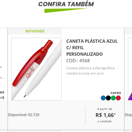
NOVIDADE
CANETA PLÁSTICA AZUL
C/ REFIL
PERSONALIZADO
COD.:
4568
a
Caneta plástica esferográfica
retrátil escrita em azul
a
es
cores
+3
A partir de
R$ 1,66
*
Disponível:
92.729
Disp
a unidade