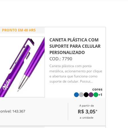
PRONTO EM 48 HRS
CANETA PLÁSTICA COM
SUPORTE PARA CELULAR
PERSONALIZADO
COD.:
7790
Caneta plástica com ponta
metálica, acionamento por clique
e abertura que funciona como
suporte de celular. Possui
ponteira com revestimento em
cores
feltro para limpeza de telas e
+1
carga esferográfica azul de
1.0mm.
A partir de
R$ 3,05
*
onível:
143.367
a unidade