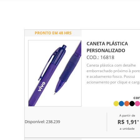
PRONTO EM 48 HRS
CANETA PLÁSTICA
PERSONALIZADO
COD.:
16818
Caneta plástica com detalhe
emborrachado próximo à pont
e acabamento fosco. Possui
acionamento por clique e carg
esferográfica azul de 1.0mm.
cor
A partir de
R$ 1,91
*
Disponível:
238.239
a unidade