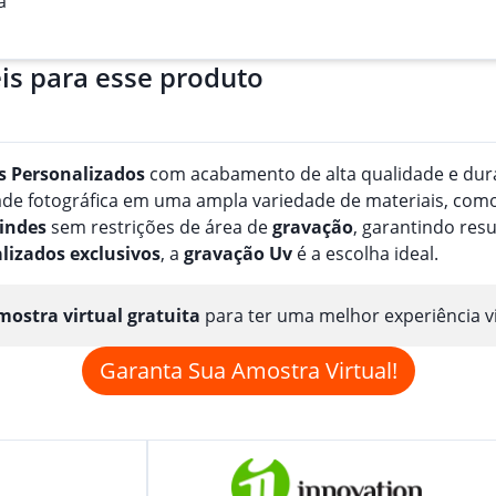
a
is para esse produto
s
Personalizado
s
com acabamento de alta qualidade e durab
e fotográfica em uma ampla variedade de materiais, como pa
indes
sem restrições de área de
gravação
, garantindo res
lizado
s
exclusivos
, a
gravação
Uv
é a escolha ideal.
ostra virtual gratuita
para ter uma melhor experiência v
Garanta Sua Amostra Virtual!