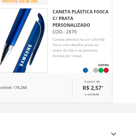
PRONTO EM 48 HRS
CANETA PLÁSTICA FOSCA
C/ PRATA
PERSONALIZADO
COD.:
2870
Caneta plástica na cor colorida
fosca com detalhe prata ao
redor do clip e na ponteira.
Aciona por clique.
cores
A partir de
R$ 2,57
*
onível:
174.268
a unidade