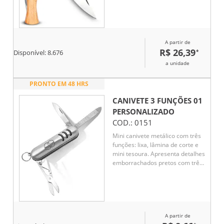
A partir de
R$ 26,39
*
Disponível:
8.676
a unidade
PRONTO EM 48 HRS
CANIVETE 3 FUNÇÕES 01
PERSONALIZADO
COD.:
0151
Mini canivete metálico com três
funções: lixa, lâmina de corte e
mini tesoura. Apresenta detalhes
emborrachados pretos com três
linhas na frente e no verso,
oferecendo melhor aderência.
Acompanha pequena argola,
permitindo seu uso como
chaveiro. Compacto e funcional
A partir de
para o dia a dia.