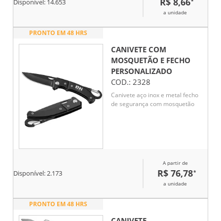
R$ 8,66
*
Disponível:
14.653
a unidade
PRONTO EM 48 HRS
CANIVETE COM
MOSQUETÃO E FECHO
PERSONALIZADO
COD.:
2328
Canivete aço inox e metal fecho
de segurança com mosquetão
A partir de
R$ 76,78
*
Disponível:
2.173
a unidade
PRONTO EM 48 HRS
CANIVETE