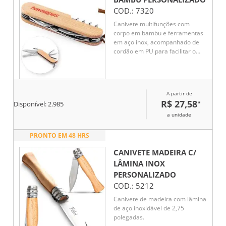
COD.:
7320
Canivete multifunções com
corpo em bambu e ferramentas
em aço inox, acompanhado de
cordão em PU para facilitar o
transporte. Contém 7 funções:
lâmina, tesoura, saca-rolhas,
chave de fenda, abridores de
latas e garrafas, e lixa de unha.
A partir de
Compacto e prático para uso
R$ 27,58
*
Disponível:
2.985
cotidiano.
a unidade
PRONTO EM 48 HRS
CANIVETE MADEIRA C/
LÂMINA INOX
PERSONALIZADO
COD.:
5212
Canivete de madeira com lâmina
de aço inoxidável de 2,75
polegadas.