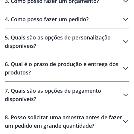
3
.
Como posso fazer um orçamento?
personalizados
4
.
Como posso fazer um pedido?
brinde
5
.
Quais são as opções de personalização
personalização
disponíveis?
amostra virtual
personalização
6
.
Qual é o prazo de produção e entrega dos
produtos?
7
.
Quais são as opções de pagamento
disponíveis?
10 dias
brinde
48 horas
8
.
Posso solicitar uma amostra antes de fazer
um pedido em grande quantidade?