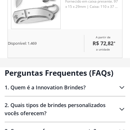
Fornecido em caixa presente. 97
x 15 x 29mm | Caixa: 110 x 37 x
20 mm
A partir de
R$ 72,82
*
Disponível:
1.469
a unidade
Perguntas Frequentes (FAQs)
1
.
Quem é a Innovation Brindes?
Innovation Brindes
2
.
Quais tipos de brindes personalizados
Brindes
personalizados
vocês oferecem?