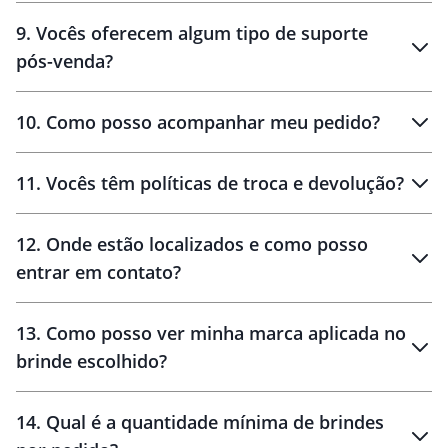
amostras
9
.
Vocês oferecem algum tipo de suporte
pós-venda?
amostras
10
.
Como posso acompanhar meu pedido?
11
.
Vocês têm políticas de troca e devolução?
12
.
Onde estão localizados e como posso
entrar em contato?
30 dias
90 dias
localizados
13
.
Como posso ver minha marca aplicada no
brinde escolhido?
14
.
Qual é a quantidade mínima de brindes