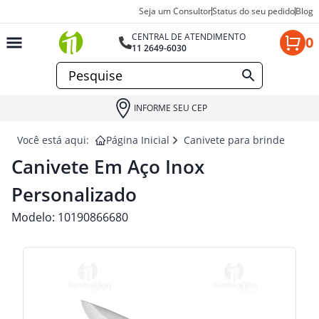
Seja um Consultor
Status do seu pedido
Blog
CENTRAL DE ATENDIMENTO
0
11 2649-6030
INFORME SEU CEP
Você está aqui:
Página Inicial
Canivete para brindes
CA
Canivete Em Aço Inox
Personalizado
Modelo:
10190866680