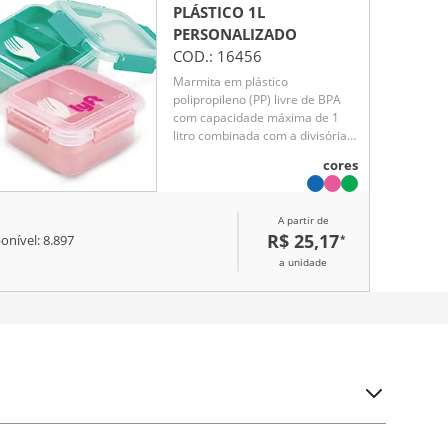
PLÁSTICO 1L
PERSONALIZADO
COD.:
16456
Marmita em plástico
polipropileno (PP) livre de BPA
com capacidade máxima de 1
litro combinada com a divisória
removível. Possui tampa
cores
hermética com anel de vedação
em silicone e quatro travas
laterais. Acompanha colher tipo
A partir de
spork em PP.
R$ 25,17
*
onível:
8.897
a unidade