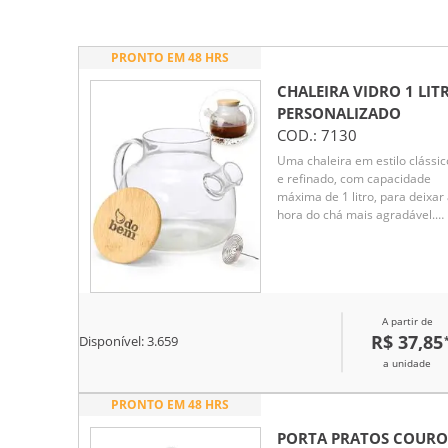
PRONTO EM 48 HRS
CHALEIRA VIDRO 1 LIT
PERSONALIZADO
COD.:
7130
Uma chaleira em estilo clássic
e refinado, com capacidade
máxima de 1 litro, para deixar
hora do chá mais agradável.
Feita em vidro borossilicato,
material conhecido por sua
resistência e durabilidade, est
chaleira pode ser levada a fog
baixo, suporta variações de
A partir de
temperatura sem danificar, é
R$ 37,85
fácil de limpar e não absorve
Disponível:
3.659
odores, sabores ou manchas,
a unidade
mantendo a integridade do go
e aroma de cada infusão. Ela
PRONTO EM 48 HRS
possui tampa em bambu com
vedação em silicone para
PORTA PRATOS COURO