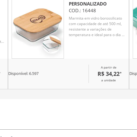
te
PERSONALIZADO
COD.:
16448
m
Marmita em vidro borossilicato
com capacidade de até 500 ml,
resistente a variações de
temperatura e ideal para o dia a
dia. Possui tampa hermética em
to
bambu que garante vedação
segura e um toque sustentável
ta
ao design. Um brinde
om
corporativo moderno e funcional,
A partir de
perfeito para promover sua
R$ 34,22
*
*
marca com sofisticação.
Disponível:
6.597
Disp
a unidade
r
Brindes
personalizados