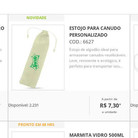
NOVIDADE
RO
ESTOJO PARA CANUDO
PERSONALIZADO
COD.:
6627
o
Estojo de algodão ideal para
armazenar canudos reutilizáveis.
 a
Leve, resistente e ecológico, é
perfeito para transportar seu
canudo de forma higiênica e
prática no dia a dia. Alternativa
a
sustentável para quem busca
o
reduzir o uso de plástico.
A partir de
R$ 7,30
*
*
Disponível:
2.231
Disp
a unidade
sto
PRONTO EM 48 HRS
MARMITA VIDRO 500ML