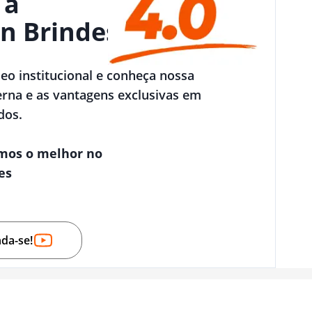
 a
n Brindes
deo institucional e conheça nossa
rna e as vantagens exclusivas em
dos.
mos o melhor no
es
nda-se!