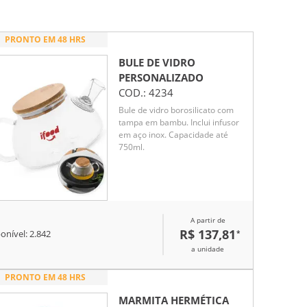
PRONTO EM 48 HRS
BULE DE VIDRO
PERSONALIZADO
COD.:
4234
Bule de vidro borosilicato com
tampa em bambu. Inclui infusor
em aço inox. Capacidade até
750ml.
A partir de
R$ 137,81
*
onível:
2.842
a unidade
PRONTO EM 48 HRS
MARMITA HERMÉTICA