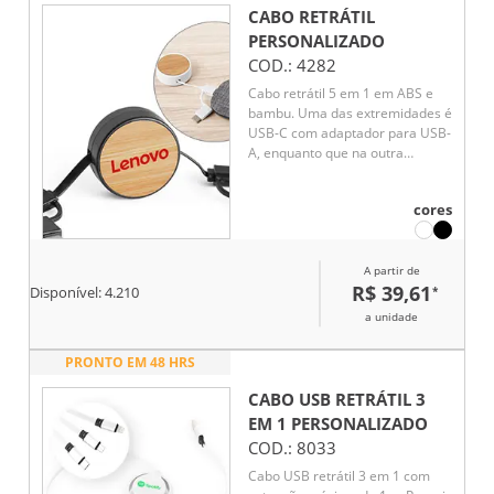
CABO RETRÁTIL
PERSONALIZADO
COD.:
4282
Cabo retrátil 5 em 1 em ABS e
bambu. Uma das extremidades é
USB-C com adaptador para USB-
A, enquanto que na outra
extremidade existe uma ponta
especial 2 em 1 micro-usb e iOS
cores
com adaptador para USB-C.
Entrada/saída: 5V/1A.
A partir de
R$ 39,61
*
Disponível:
4.210
a unidade
PRONTO EM 48 HRS
CABO USB RETRÁTIL 3
EM 1
PERSONALIZADO
COD.:
8033
Cabo USB retrátil 3 em 1 com