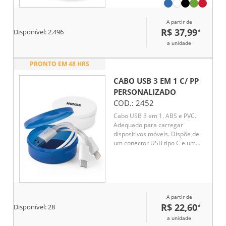
A partir de
R$ 37,99
*
Disponível:
2.496
a unidade
PRONTO EM 48 HRS
CABO USB 3 EM 1 C/ PP
PERSONALIZADO
COD.:
2452
Cabo USB 3 em 1. ABS e PVC.
Adequado para carregar
dispositivos móveis. Dispõe de
um conector USB tipo C e um
conector 2 em 1, compatível com
entradas micro USB e sistema
operativo iOS. Fornecido em
caixa de PP
A partir de
R$ 22,60
*
Disponível:
28
a unidade