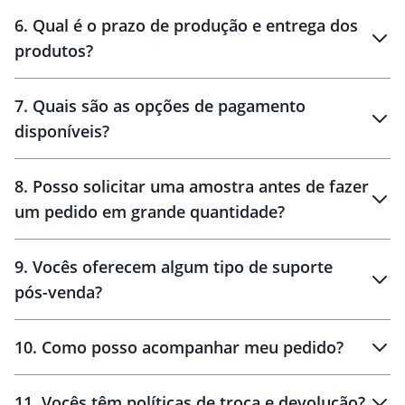
personalização
6
.
Qual é o prazo de produção e entrega dos
produtos?
7
.
Quais são as opções de pagamento
disponíveis?
10 dias
brinde
48 horas
8
.
Posso solicitar uma amostra antes de fazer
um pedido em grande quantidade?
amostras
9
.
Vocês oferecem algum tipo de suporte
pós-venda?
amostras
10
.
Como posso acompanhar meu pedido?
11
.
Vocês têm políticas de troca e devolução?