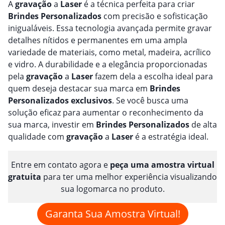
A
gravação
a
Laser
é a técnica perfeita para criar
Brindes
Personalizado
s
com precisão e sofisticação
inigualáveis. Essa tecnologia avançada permite gravar
detalhes nítidos e permanentes em uma ampla
variedade de materiais, como metal, madeira, acrílico
e vidro. A durabilidade e a elegância proporcionadas
pela
gravação
a
Laser
fazem dela a escolha ideal para
quem deseja destacar sua marca em
Brindes
Personalizado
s
exclusivos
. Se você busca uma
solução eficaz para aumentar o reconhecimento da
sua marca, investir em
Brindes
Personalizado
s
de alta
qualidade com
gravação
a
Laser
é a estratégia ideal.
Entre em contato agora e
peça uma amostra virtual
gratuita
para ter uma melhor experiência visualizando
sua logomarca no produto.
Garanta Sua Amostra Virtual!