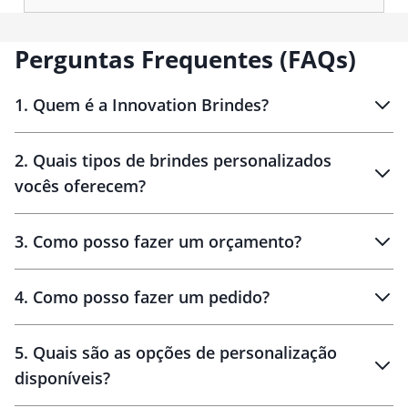
Perguntas Frequentes (FAQs)
1
.
Quem é a Innovation Brindes?
Innovation Brindes
2
.
Quais tipos de brindes personalizados
Brindes
personalizados
vocês oferecem?
3
.
Como posso fazer um orçamento?
personalizados
4
.
Como posso fazer um pedido?
brinde
5
.
Quais são as opções de personalização
personalização
disponíveis?
amostra virtual