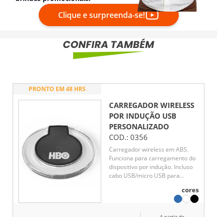
Clique e surpreenda-se!
PRONTO EM 48 HRS
CARREGADOR WIRELESS
POR INDUÇÃO USB
PERSONALIZADO
COD.:
0356
Carregador wireless em ABS.
Funciona para carregamento do
dispositivo por indução. Incluso
cabo USB/micro USB para
carregar.
cores
A partir de