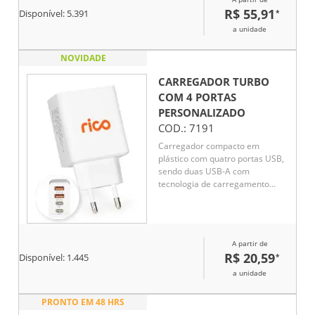
R$ 55,91
*
Disponível:
5.391
a unidade
NOVIDADE
CARREGADOR TURBO
COM 4 PORTAS
PERSONALIZADO
COD.:
7191
Carregador compacto em
plástico com quatro portas USB,
sendo duas USB-A com
tecnologia de carregamento
rápido QC 3.0 e duas USB-C.
Permite recarregar até quatro
dispositivos compatíveis ao
mesmo tempo. Design prático,
A partir de
ideal para uso simultâneo. Não
R$ 20,59
*
Disponível:
1.445
acompanha cabo USB
a unidade
PRONTO EM 48 HRS