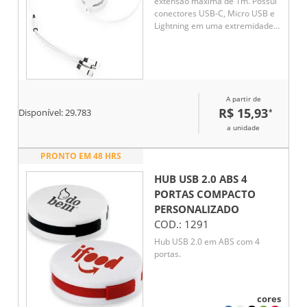
extensão máxima de 1m. Possui
conectores USB-C, Micro USB e
Lightning em uma extremidade e
conector USB-A na outra.
Observação: cabo destinado
apenas à recarga; não realiza
transferência de dados.
A partir de
R$ 15,93
*
Disponível:
29.783
a unidade
PRONTO EM 48 HRS
HUB USB 2.0 ABS 4
PORTAS COMPACTO
PERSONALIZADO
COD.:
1291
Hub USB 2.0 em ABS com 4
portas.
cores