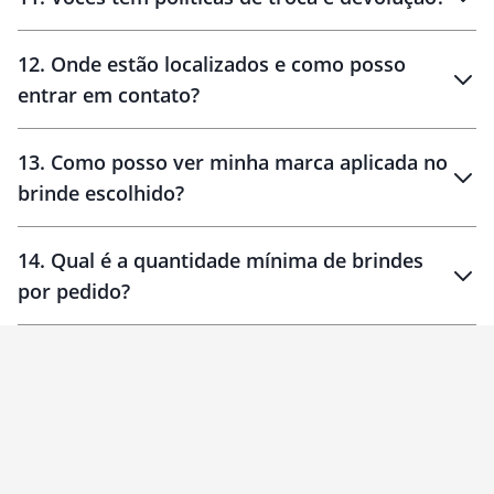
12
.
Onde estão localizados e como posso
entrar em contato?
30 dias
90 dias
localizados
13
.
Como posso ver minha marca aplicada no
brinde escolhido?
14
.
Qual é a quantidade mínima de brindes
por pedido?
brinde
Personalizado
1 unidade