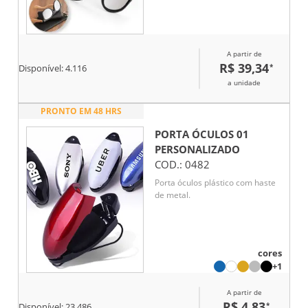
e o resultado da impressão nos
materiais naturais pode variar
entre produtos. 146 x 49 x 150
mm
A partir de
R$ 39,34
*
Disponível:
4.116
a unidade
PRONTO EM 48 HRS
PORTA ÓCULOS 01
PERSONALIZADO
COD.:
0482
Porta óculos plástico com haste
de metal.
cores
+1
A partir de
R$ 4,83
*
Disponível:
23.486