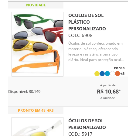
NOVIDADE
ÓCULOS DE SOL
PLÁSTICO
PERSONALIZADO
COD.:
6908
Óculos de sol confeccionado em
material plástico, oferecendo
leveza e resistência para uso
diário. Ideal para proteção ocular
em ambientes externos.
cores
+5
A partir de
R$ 10,68
*
Disponível:
30.149
a unidade
PRONTO EM 48 HRS
ÓCULOS DE SOL
PERSONALIZADO
COD.:
5917