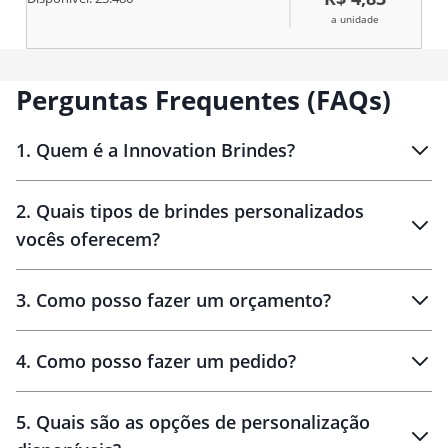
a unidade
Perguntas Frequentes (FAQs)
1
.
Quem é a Innovation Brindes?
Innovation Brindes
2
.
Quais tipos de brindes personalizados
Brindes
personalizados
vocês oferecem?
3
.
Como posso fazer um orçamento?
personalizados
4
.
Como posso fazer um pedido?
brinde
5
.
Quais são as opções de personalização
personalização