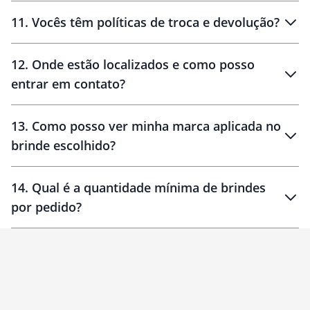
11
.
Vocês têm políticas de troca e devolução?
12
.
Onde estão localizados e como posso
entrar em contato?
30 dias
90 dias
localizados
13
.
Como posso ver minha marca aplicada no
brinde escolhido?
14
.
Qual é a quantidade mínima de brindes
por pedido?
brinde
Personalizado
1 unidade