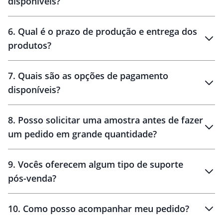
disponíveis?
amostra virtual
personalização
6
.
Qual é o prazo de produção e entrega dos
produtos?
7
.
Quais são as opções de pagamento
disponíveis?
10 dias
brinde
48 horas
8
.
Posso solicitar uma amostra antes de fazer
um pedido em grande quantidade?
amostras
9
.
Vocês oferecem algum tipo de suporte
pós-venda?
amostras
10
.
Como posso acompanhar meu pedido?