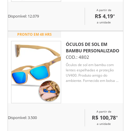
A partir de
R$ 4,19
*
Disponível:
12.079
a unidade
PRONTO EM 48 HRS
ÓCULOS DE SOL EM
BAMBU
PERSONALIZADO
COD.:
4802
Óculos de sol em bambu com
lentes espelhadas e proteção
UV400. Produto amigo do
ambiente. Fornecido em bolsa de
papel kraft. 147 x 46 x 150 mm
A partir de
R$ 100,78
*
Disponível:
3.500
a unidade