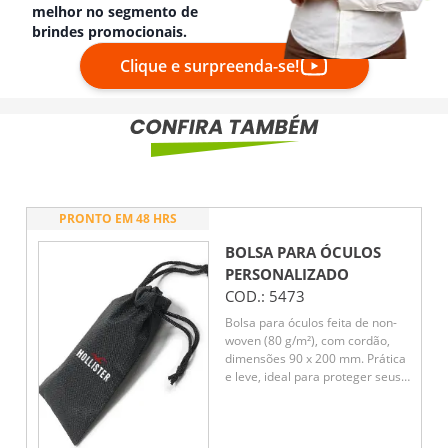
melhor no segmento de
brindes promocionais.
Clique e surpreenda-se!
PRONTO EM 48 HRS
BOLSA PARA ÓCULOS
PERSONALIZADO
COD.:
5473
Bolsa para óculos feita de non-
woven (80 g/m²), com cordão,
dimensões 90 x 200 mm. Prática
e leve, ideal para proteger seus
óculos com estilo e facilidade de
transporte.