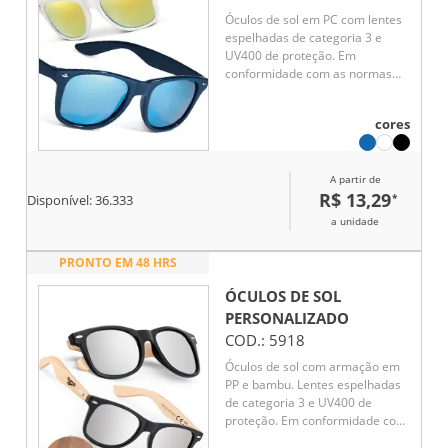
Óculos de sol em PC com lentes
espelhadas de categoria 3 e
UV400 de proteção. Em
conformidade com as normas
EN ISO 12312-1. 146 x 49 x 150
mm
cores
A partir de
R$ 13,29
*
Disponível:
36.333
a unidade
PRONTO EM 48 HRS
ÓCULOS DE SOL
PERSONALIZADO
COD.:
5918
Óculos de sol com armação em
PP e bambu. Lentes espelhadas
de categoria 3 e UV400 de
proteção. Em conformidade com
as normas EN ISO 12312-1. A cor