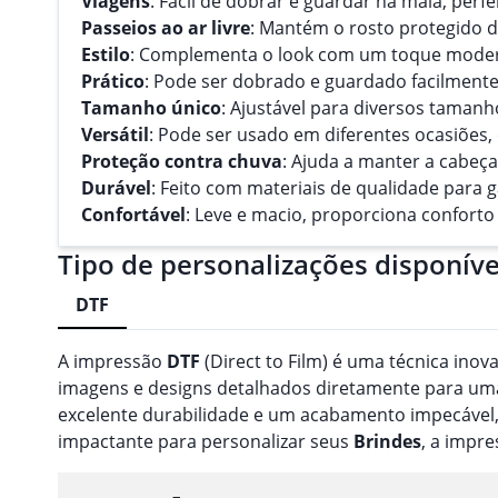
Viagens
: Fácil de dobrar e guardar na mala, perfe
Passeios ao ar livre
: Mantém o rosto protegido do
Estilo
: Complementa o look com um toque moder
Prático
: Pode ser dobrado e guardado facilmente
Tamanho único
: Ajustável para diversos tamanh
Versátil
: Pode ser usado em diferentes ocasiões, 
Proteção contra chuva
: Ajuda a manter a cabeç
Durável
: Feito com materiais de qualidade para g
Confortável
: Leve e macio, proporciona conforto
Tipo de personalizações disponíve
DTF
A impressão
DTF
(Direct to Film) é uma técnica inov
imagens e designs detalhados diretamente para uma 
excelente durabilidade e um acabamento impecável,
impactante para personalizar seus
Brindes
, a impr