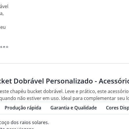
ável
a,
seu
s e o
et Dobrável Personalizado - Acessório
m este chapéu bucket dobrável. Leve e prático, este acessóri
o quando não estiver em uso. Ideal para complementar seu l
Produção rápida
Garantia e Qualidade
Cores Disp
coço dos raios solares.