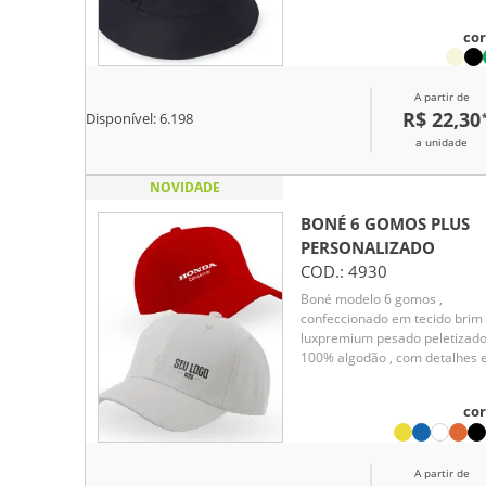
acessório. Ideal para proteção
solar e complementar diferen
cor
looks.
A partir de
R$ 22,30
Disponível:
6.198
a unidade
NOVIDADE
BONÉ 6 GOMOS PLUS
PERSONALIZADO
COD.:
4930
Boné modelo 6 gomos ,
confeccionado em tecido brim
luxpremium pesado peletizad
100% algodão , com detalhes
ilhós , parte interna com
entretela inteligente e
cor
acabamento com carneira em
brim , 6 costuras na aba , botã
encapado , fechamento com
A partir de
regulador em velcro.