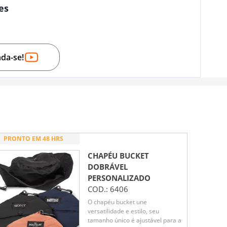
es
nda-se!
PRONTO EM 48 HRS
CHAPÉU BUCKET
DOBRÁVEL
PERSONALIZADO
COD.:
6406
O chapéu bucket une
versatilidade e estilo, seu
tamanho único é ajustável para a