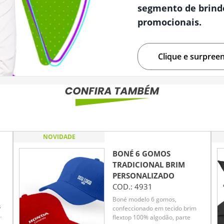
segmento de brind
promocionais.
Clique e surpree
NOVIDADE
BONÉ 6 GOMOS
TRADICIONAL BRIM
PERSONALIZADO
COD.:
4931
Boné modelo 6 gomos,
s
confeccionado em tecido brim
flextop 100% algodão, parte