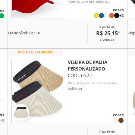
interna com entretela e
tes
acabamento com carneira em
cores
es
brim , botão encapado ,
+2
fechamento com regulador em
velcro .
A partir de
R$ 25,15
*
*
Disponível:
22.110
Disp
a unidade
PRONTO EM 48 HRS
VISEIRA DE PALHA
PERSONALIZADO
COD.:
6522
Viseira de palha com arco de
poliéster.
o
 em
es
cores
+2
o
A partir de