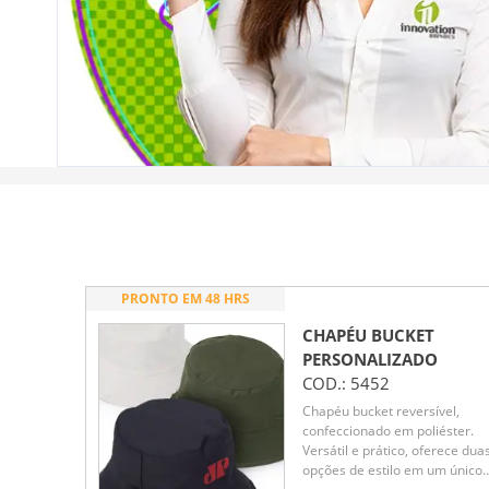
PRONTO EM 48 HRS
CHAPÉU BUCKET
PERSONALIZADO
COD.:
5452
Chapéu bucket reversível,
confeccionado em poliéster.
Versátil e prático, oferece dua
opções de estilo em um único