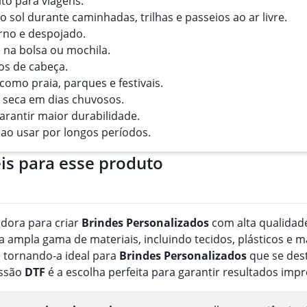
ito para viagens.
 sol durante caminhadas, trilhas e passeios ao ar livre.
no e despojado.
 na bolsa ou mochila.
os de cabeça.
como praia, parques e festivais.
a seca em dias chuvosos.
arantir maior durabilidade.
 ao usar por longos períodos.
is para esse produto
adora para criar
Brindes
Personalizado
s
com alta qualidade
ampla gama de materiais, incluindo tecidos, plásticos e m
 tornando-a ideal para
Brindes
Personalizado
s
que se dest
essão
DTF
é a escolha perfeita para garantir resultados imp