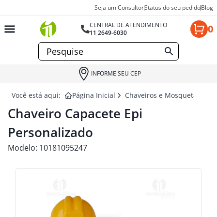
Seja um Consultor
Status do seu pedido
Blog
CENTRAL DE ATENDIMENTO
0
11 2649-6030
INFORME SEU CEP
Você está aqui:
Página Inicial
Chaveiros e Mosquetão para
Chaveiro Capacete Epi
Personalizado
Modelo:
10181095247