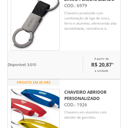
COD.:
6979
Chaveiro produzido com
combinação de liga de zinco,
ferro e alumínio, oferecendo alta
durabilidade, resistência à
corrosão e um acabamento
sofisticado. Ideal para uso
pessoal, brindes promocionais
ou ações corporativas. Seu
design versátil e robusto agrega
A partir de
valor à sua marca e praticidade
R$ 20,87
*
ao dia a dia.
Disponível:
3.010
a unidade
PRONTO EM 48 HRS
CHAVEIRO ABRIDOR
PERSONALIZADO
COD.:
1926
Chaveiro em alumínio com
abridor de garrafas.