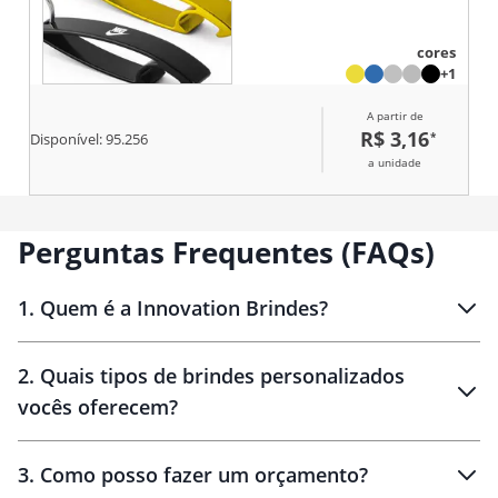
cores
+1
A partir de
R$ 3,16
*
Disponível:
95.256
a unidade
Perguntas Frequentes (FAQs)
1
.
Quem é a Innovation Brindes?
Innovation Brindes
2
.
Quais tipos de brindes personalizados
Brindes
personalizados
vocês oferecem?
3
.
Como posso fazer um orçamento?