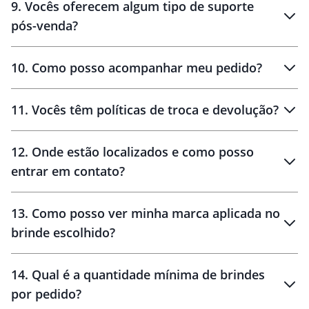
9
.
Vocês oferecem algum tipo de suporte
pós-venda?
amostras
10
.
Como posso acompanhar meu pedido?
11
.
Vocês têm políticas de troca e devolução?
12
.
Onde estão localizados e como posso
entrar em contato?
30 dias
90 dias
localizados
13
.
Como posso ver minha marca aplicada no
brinde escolhido?
14
.
Qual é a quantidade mínima de brindes
por pedido?
brinde
Personalizado