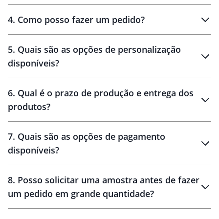
personalizados
4
.
Como posso fazer um pedido?
brinde
5
.
Quais são as opções de personalização
personalização
disponíveis?
amostra virtual
personalização
6
.
Qual é o prazo de produção e entrega dos
produtos?
7
.
Quais são as opções de pagamento
disponíveis?
10 dias
brinde
48 horas
8
.
Posso solicitar uma amostra antes de fazer
um pedido em grande quantidade?
amostras