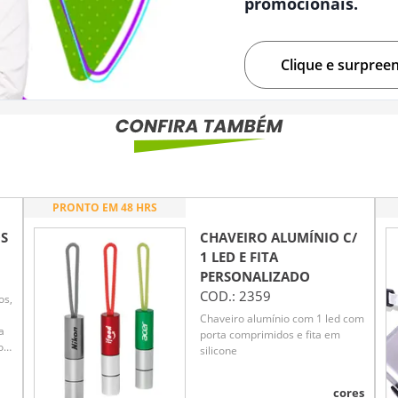
promocionais.
Clique e surpree
PRONTO EM 48 HRS
OS
CHAVEIRO ALUMÍNIO C/
1 LED E FITA
PERSONALIZADO
COD.:
2359
os,
Chaveiro alumínio com 1 led com
a
porta comprimidos e fita em
os
silicone
cores