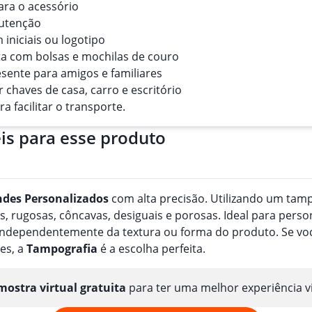
para o acessório
nutenção
 iniciais ou logotipo
ta com bolsas e mochilas de couro
esente para amigos e familiares
r chaves de casa, carro e escritório
a facilitar o transporte.
is para esse produto
ndes
Personalizado
s
com alta precisão. Utilizando um tampã
, rugosas, côncavas, desiguais e porosas. Ideal para perso
, independentemente da textura ou forma do produto. Se v
es, a
Tampografia
é a escolha perfeita.
ostra virtual gratuita
para ter uma melhor experiência v