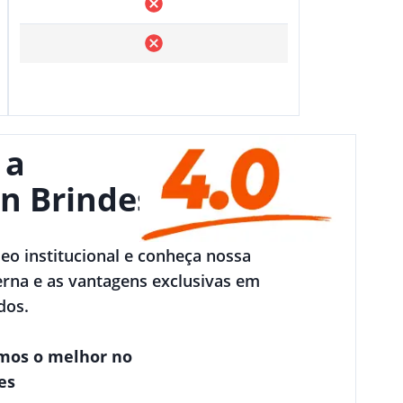
 a
n Brindes
deo institucional e conheça nossa
rna e as vantagens exclusivas em
dos.
mos o melhor no
es