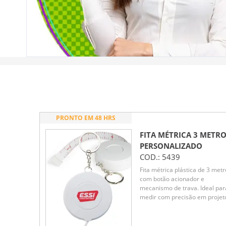
PRONTO EM 48 HRS
FITA MÉTRICA 3 METR
PERSONALIZADO
COD.:
5439
Fita métrica plástica de 3 metr
com botão acionador e
mecanismo de trava. Ideal par
medir com precisão em projet
de costura, carpintaria ou
qualquer necessidade de
medição. Compacta e durável,