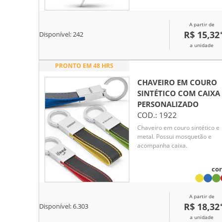
oferece facilidade de uso com
seu botão de acionamento e
A partir de
confiança com seu mecanism
R$ 15,32
de trava.
Disponível:
242
a unidade
PRONTO EM 48 HRS
CHAVEIRO EM COURO
SINTÉTICO COM CAIXA
PERSONALIZADO
COD.:
1922
Chaveiro em couro sintético e
metal. Possui mosquetão e
acompanha caixa.
cor
A partir de
R$ 18,32
Disponível:
6.303
a unidade