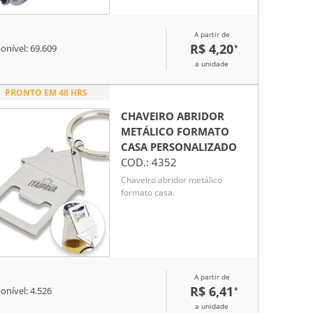
A partir de
R$ 4,20
*
onível:
69.609
a unidade
PRONTO EM 48 HRS
CHAVEIRO ABRIDOR
METÁLICO FORMATO
CASA
PERSONALIZADO
COD.:
4352
Chaveiro abridor metálico
formato casa.
A partir de
R$ 6,41
*
onível:
4.526
a unidade