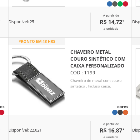
A partir de
o
R$ 14,72
*
*
Disponível:
25
Disp
a unidade
PRONTO EM 48 HRS
CHAVEIRO METAL
COURO SINTÉTICO COM
CAIXA
PERSONALIZADO
COD.:
1199
Chaveiro de metal com couro
sintético . Incluso caixa.
es
cores
A partir de
R$ 16,87
*
*
Disponível:
22.021
Disp
a unidade