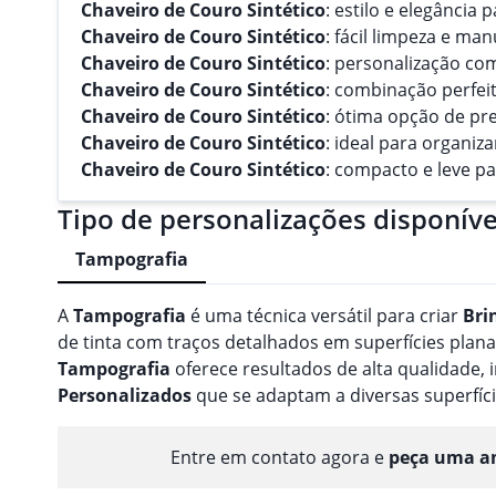
Chaveiro de Couro Sintético
: estilo e elegância 
Chaveiro de Couro Sintético
: fácil limpeza e ma
Chaveiro de Couro Sintético
: personalização com
Chaveiro de Couro Sintético
: combinação perfei
Chaveiro de Couro Sintético
: ótima opção de pr
Chaveiro de Couro Sintético
: ideal para organiza
Chaveiro de Couro Sintético
: compacto e leve par
Tipo de personalizações disponíve
Tampografia
A
Tampografia
é uma técnica versátil para criar
Bri
de tinta com traços detalhados em superfícies planas
Tampografia
oferece resultados de alta qualidade
Personalizado
s
que se adaptam a diversas superfíci
Entre em contato agora e
peça uma am