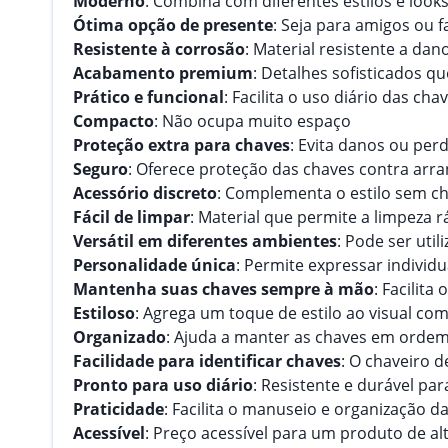
Moderno
: Combina com diferentes estilos e look
Ótima opção de presente
: Seja para amigos ou fa
Resistente à corrosão
: Material resistente a da
Acabamento premium
: Detalhes sofisticados q
Prático e funcional
: Facilita o uso diário das cha
Compacto
: Não ocupa muito espaço
Proteção extra para chaves
: Evita danos ou per
Seguro
: Oferece proteção das chaves contra arr
Acessório discreto
: Complementa o estilo sem c
Fácil de limpar
: Material que permite a limpeza r
Versátil em diferentes ambientes
: Pode ser uti
Personalidade única
: Permite expressar individ
Mantenha suas chaves sempre à mão
: Facilita
Estiloso
: Agrega um toque de estilo ao visual co
Organizado
: Ajuda a manter as chaves em ordem 
Facilidade para identificar chaves
: O chaveiro 
Pronto para uso diário
: Resistente e durável pa
Praticidade
: Facilita o manuseio e organização d
Acessível
: Preço acessível para um produto de al