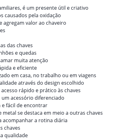
s
miliares, é um presente útil e criativo
nos causados pela oxidação
ue agregam valor ao chaveiro
ves
das das chaves
anhões e quedas
hamar muita atenção
ápida e eficiente
lizado em casa, no trabalho ou em viagens
ualidade através do design escolhido
 o acesso rápido e prático às chaves
m um acessório diferenciado
e fácil de encontrar
de metal se destaca em meio a outras chaves
ra acompanhar a rotina diária
as chaves
ta qualidade