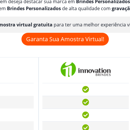
quem deseja destacar sua marca em
Brindes
Personalizado
s
 em
Brindes
Personalizado
s
de alta qualidade com
gravaç
ostra virtual gratuita
para ter uma melhor experiência v
Garanta Sua Amostra Virtual!