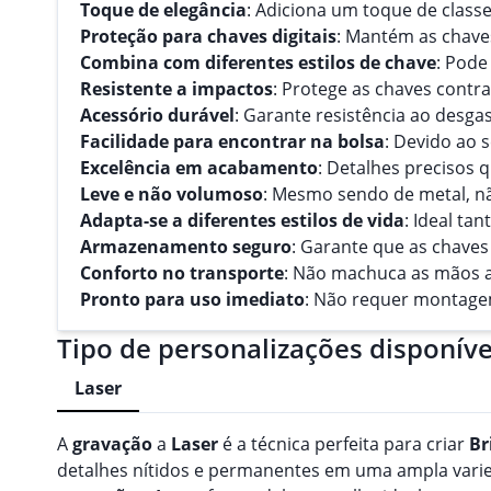
Toque de elegância
: Adiciona um toque de class
Proteção para chaves digitais
: Mantém as chaves
Combina com diferentes estilos de chave
: Pode
Resistente a impactos
: Protege as chaves contr
Acessório durável
: Garante resistência ao desga
Facilidade para encontrar na bolsa
: Devido ao s
Excelência em acabamento
: Detalhes precisos
Leve e não volumoso
: Mesmo sendo de metal, nã
Adapta-se a diferentes estilos de vida
: Ideal t
Armazenamento seguro
: Garante que as chaves
Conforto no transporte
: Não machuca as mãos 
Pronto para uso imediato
: Não requer montagem
Tipo de personalizações disponíve
Laser
A
gravação
a
Laser
é a técnica perfeita para criar
Br
detalhes nítidos e permanentes em uma ampla varieda