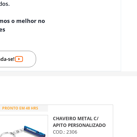
dos.
mos o melhor no
es
nda-se!
PRONTO EM 48 HRS
CHAVEIRO METAL C/
APITO
PERSONALIZADO
COD.:
2306