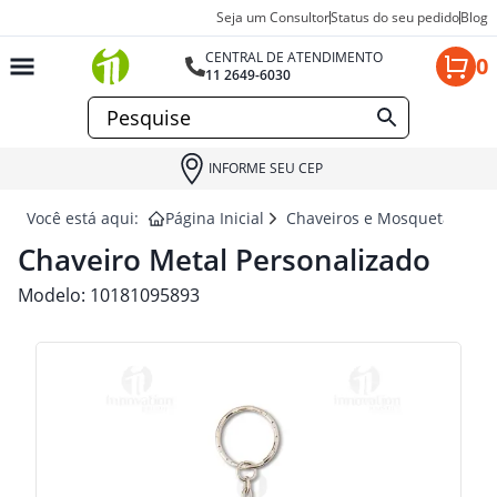
Seja um Consultor
Status do seu pedido
Blog
CENTRAL DE ATENDIMENTO
0
11 2649-6030
INFORME SEU CEP
Você está aqui:
Página Inicial
Chaveiros e Mosquetão para
Chaveiro Metal Personalizado
Modelo:
10181095893