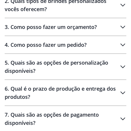
2
.
Quais tipos de brindes personalizados
Brindes
personalizados
vocês oferecem?
3
.
Como posso fazer um orçamento?
personalizados
4
.
Como posso fazer um pedido?
brinde
5
.
Quais são as opções de personalização
personalização
disponíveis?
amostra virtual
personalização
6
.
Qual é o prazo de produção e entrega dos
produtos?
7
.
Quais são as opções de pagamento
disponíveis?
10 dias
brinde
48 horas