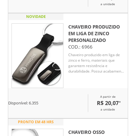
a unidade
NOVIDADE
CHAVEIRO PRODUZIDO
EM LIGA DE ZINCO
PERSONALIZADO
COD.:
6966
Chaveiro produzido em liga de
zinco e ferro, materiais que
garantem resistência e
durabilidade. Possui acabamento
com detalhe emborrachado, que
agrega um toque moderno e
diferenciado ao design. Ideal
para uso diário, brindes
A partir de
corporativos ou ações
R$ 20,07
*
Disponível:
6.355
promocionais, une
funcionalidade e estilo em um só
a unidade
produto.
PRONTO EM 48 HRS
CHAVEIRO OSSO