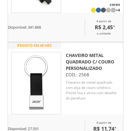
cores
+4
A partir de
R$ 2,45
*
Disponível:
341.868
a unidade
PRONTO EM 48 HRS
CHAVEIRO METAL
QUADRADO C/ COURO
PERSONALIZADO
COD.:
2568
Chaveiro de metal quadrado
com alça de couro sintético.
Frente lisa e verso com detalhe
do parafuso
A partir de
R$ 11,74
*
Disponível:
27.501