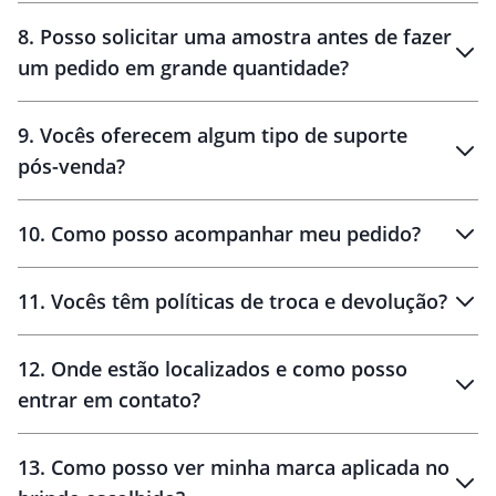
8
.
Posso solicitar uma amostra antes de fazer
um pedido em grande quantidade?
amostras
9
.
Vocês oferecem algum tipo de suporte
pós-venda?
amostras
10
.
Como posso acompanhar meu pedido?
11
.
Vocês têm políticas de troca e devolução?
12
.
Onde estão localizados e como posso
entrar em contato?
30 dias
90 dias
localizados
13
.
Como posso ver minha marca aplicada no