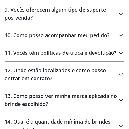
amostras
9
.
Vocês oferecem algum tipo de suporte
pós-venda?
amostras
10
.
Como posso acompanhar meu pedido?
11
.
Vocês têm políticas de troca e devolução?
12
.
Onde estão localizados e como posso
entrar em contato?
30 dias
90 dias
localizados
13
.
Como posso ver minha marca aplicada no
brinde escolhido?
14
.
Qual é a quantidade mínima de brindes