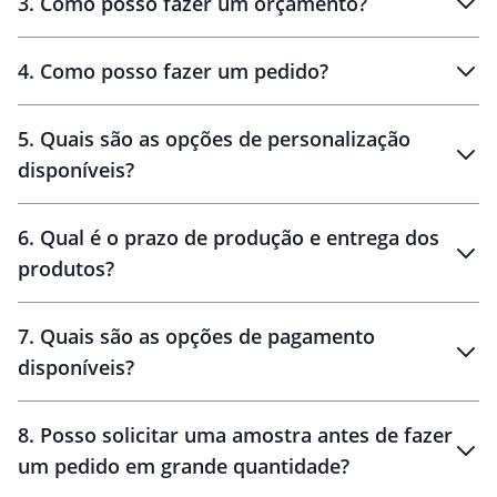
3
.
Como posso fazer um orçamento?
personalizados
4
.
Como posso fazer um pedido?
brinde
5
.
Quais são as opções de personalização
personalização
disponíveis?
amostra virtual
personalização
6
.
Qual é o prazo de produção e entrega dos
produtos?
7
.
Quais são as opções de pagamento
disponíveis?
10 dias
brinde
48 horas
8
.
Posso solicitar uma amostra antes de fazer
um pedido em grande quantidade?