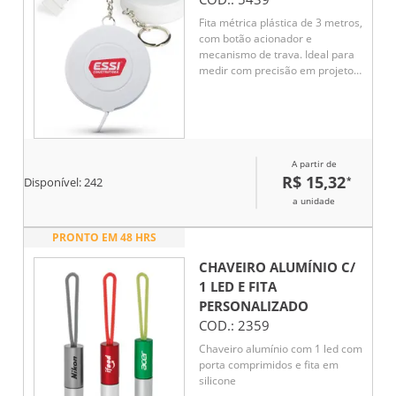
Fita métrica plástica de 3 metros,
com botão acionador e
mecanismo de trava. Ideal para
medir com precisão em projetos
de costura, carpintaria ou
qualquer necessidade de
medição. Compacta e durável,
oferece facilidade de uso com
seu botão de acionamento e
A partir de
confiança com seu mecanismo
R$ 15,32
*
de trava.
Disponível:
242
a unidade
PRONTO EM 48 HRS
CHAVEIRO ALUMÍNIO C/
1 LED E FITA
PERSONALIZADO
COD.:
2359
Chaveiro alumínio com 1 led com
porta comprimidos e fita em
silicone