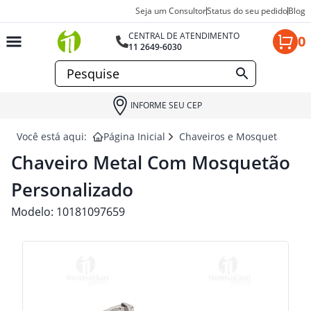
Seja um Consultor
Status do seu pedido
Blog
CENTRAL DE ATENDIMENTO
0
11 2649-6030
INFORME SEU CEP
Você está aqui:
Página Inicial
Chaveiros e Mosquetão para
Chaveiro Metal Com Mosquetão
Personalizado
Modelo:
10181097659