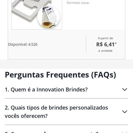
formato casa.
A partir de
R$ 6,41
*
Disponível:
4.526
a unidade
Perguntas Frequentes (FAQs)
1
.
Quem é a Innovation Brindes?
Innovation Brindes
2
.
Quais tipos de brindes personalizados
Brindes
personalizados
vocês oferecem?