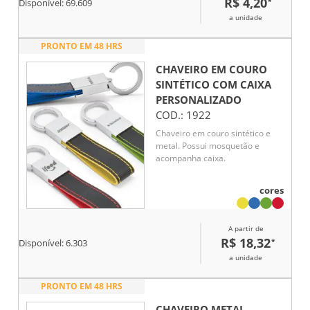
R$ 4,20
*
Disponível:
69.609
a unidade
PRONTO EM 48 HRS
CHAVEIRO EM COURO
SINTÉTICO COM CAIXA
PERSONALIZADO
COD.:
1922
Chaveiro em couro sintético e
metal. Possui mosquetão e
acompanha caixa.
cores
A partir de
R$ 18,32
*
Disponível:
6.303
a unidade
PRONTO EM 48 HRS
CHAVEIRO METAL