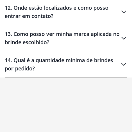
12
.
Onde estão localizados e como posso
entrar em contato?
30 dias
90 dias
localizados
13
.
Como posso ver minha marca aplicada no
brinde escolhido?
14
.
Qual é a quantidade mínima de brindes
por pedido?
brinde
Personalizado
1 unidade