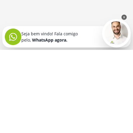
Seja bem vindo! Fala comigo
pelo,
WhatsApp agora.
Seja bem vindo! Fala comigo
pelo,
WhatsApp agora.
BRINDES PERSONALIZADOS
SEGMENTOS
Acessórios De
Guarda Chuva E
Academia para brindes
Celular E Tablet
Guarda Sol
para
Advocacia para brindes
para brindes
brindes
Automotivo para brindes
Acessórios
Kit Churrasco