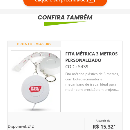
PRONTO EM 48 HRS
FITA MÉTRICA 3 METROS
PERSONALIZADO
COD.:
5439
Fita métrica plástica de 3 metros,
com botão acionador e
mecanismo de trava. Ideal para
medir com precisão em projetos
de costura, carpintaria ou
qualquer necessidade de
medição. Compacta e durável,
oferece facilidade de uso com
seu botão de acionamento e
A partir de
confiança com seu mecanismo
R$ 15,32
*
de trava.
Disponível:
242