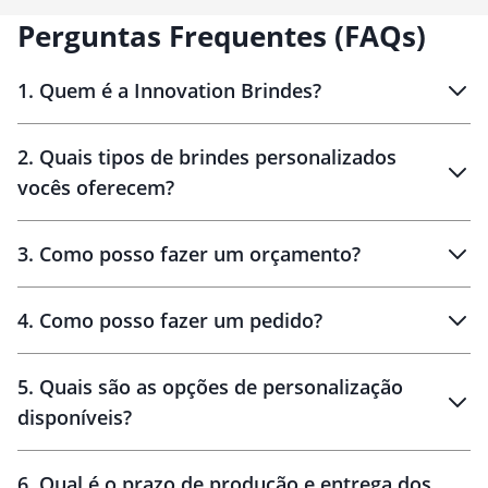
Perguntas Frequentes (FAQs)
1
.
Quem é a Innovation Brindes?
Innovation Brindes
2
.
Quais tipos de brindes personalizados
Brindes
personalizados
vocês oferecem?
3
.
Como posso fazer um orçamento?
personalizados
4
.
Como posso fazer um pedido?
brinde
5
.
Quais são as opções de personalização
personalização
disponíveis?
amostra virtual
personalização
6
.
Qual é o prazo de produção e entrega dos