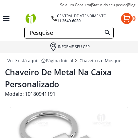
Seja um Consultor
Status do seu pedido
Blog
CENTRAL DE ATENDIMENTO
0
11 2649-6030
INFORME SEU CEP
Você está aqui:
Página Inicial
Chaveiros e Mosquetão para
Chaveiro De Metal Na Caixa
Personalizado
Modelo:
10180941191