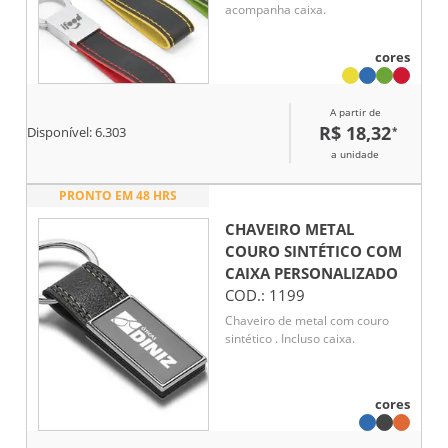
acompanha caixa.
cores
A partir de
R$ 18,32
*
Disponível:
6.303
a unidade
PRONTO EM 48 HRS
CHAVEIRO METAL
COURO SINTÉTICO COM
CAIXA
PERSONALIZADO
COD.:
1199
Chaveiro de metal com couro
sintético . Incluso caixa.
cores