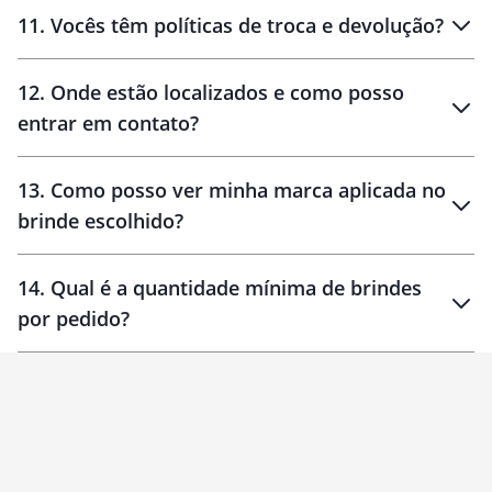
11
.
Vocês têm políticas de troca e devolução?
12
.
Onde estão localizados e como posso
entrar em contato?
30 dias
90 dias
localizados
13
.
Como posso ver minha marca aplicada no
brinde escolhido?
14
.
Qual é a quantidade mínima de brindes
por pedido?
brinde
Personalizado
1 unidade