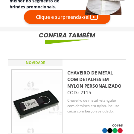
melhor no segmento de
brindes promocionais.
Clique e surpreenda-se!
NOVIDADE
CHAVEIRO DE METAL
COM DETALHES EM
NYLON
PERSONALIZADO
COD.:
2115
Chaveiro de metal retangular
com detalhes em nylon. Incluso
caixa com berço aveludado.
cores