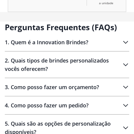
a unidade
Perguntas Frequentes (FAQs)
1
.
Quem é a Innovation Brindes?
Innovation Brindes
2
.
Quais tipos de brindes personalizados
Brindes
personalizados
vocês oferecem?
3
.
Como posso fazer um orçamento?
personalizados
4
.
Como posso fazer um pedido?
brinde
5
.
Quais são as opções de personalização
personalização
disponíveis?
amostra virtual