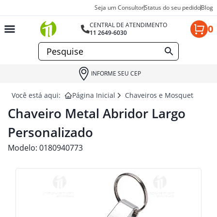
Seja um Consultor
Status do seu pedido
Blog
CENTRAL DE ATENDIMENTO
0
11 2649-6030
INFORME SEU CEP
Você está aqui:
Página Inicial
Chaveiros e Mosquetão para
Chaveiro Metal Abridor Largo
Personalizado
Modelo:
0180940773