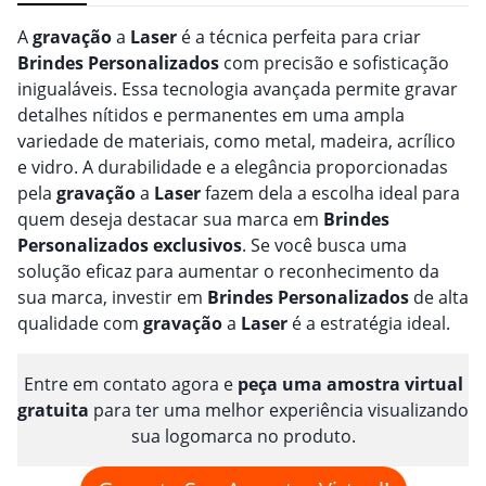
A
gravação
a
Laser
é a técnica perfeita para criar
Brindes
Personalizado
s
com precisão e sofisticação
inigualáveis. Essa tecnologia avançada permite gravar
detalhes nítidos e permanentes em uma ampla
variedade de materiais, como metal, madeira, acrílico
e vidro. A durabilidade e a elegância proporcionadas
pela
gravação
a
Laser
fazem dela a escolha ideal para
quem deseja destacar sua marca em
Brindes
Personalizado
s
exclusivos
. Se você busca uma
solução eficaz para aumentar o reconhecimento da
sua marca, investir em
Brindes
Personalizado
s
de alta
qualidade com
gravação
a
Laser
é a estratégia ideal.
Entre em contato agora e
peça uma amostra virtual
gratuita
para ter uma melhor experiência visualizando
sua logomarca no produto.