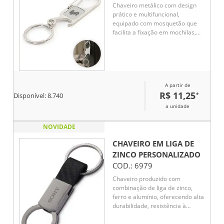
Chaveiro metálico com design
prático e multifuncional,
equipado com mosquetão que
facilita a fixação em mochilas,
bolsas ou cintos. Possui abridor
de garrafas embutido,
oferecendo utilidade no dia a dia
e em momentos de lazer.
Resistente e compacto, é uma
A partir de
excelente opção de brinde
R$ 11,25
*
promocional ou corporativo,
Disponível:
8.740
combinando funcionalidade e
a unidade
durabilidade, além de
proporcionar ótima área para
NOVIDADE
personalização e divulgação da
marca.
CHAVEIRO EM LIGA DE
ZINCO
PERSONALIZADO
COD.:
6979
Chaveiro produzido com
combinação de liga de zinco,
ferro e alumínio, oferecendo alta
durabilidade, resistência à
corrosão e um acabamento
sofisticado. Ideal para uso