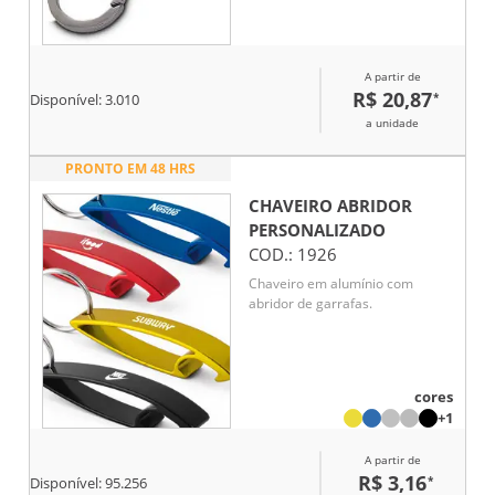
pessoal, brindes promocionais
ou ações corporativas. Seu
design versátil e robusto agrega
A partir de
valor à sua marca e praticidade
R$ 20,87
*
ao dia a dia.
Disponível:
3.010
a unidade
PRONTO EM 48 HRS
CHAVEIRO ABRIDOR
PERSONALIZADO
COD.:
1926
Chaveiro em alumínio com
abridor de garrafas.
cores
+1
A partir de
R$ 3,16
*
Disponível:
95.256