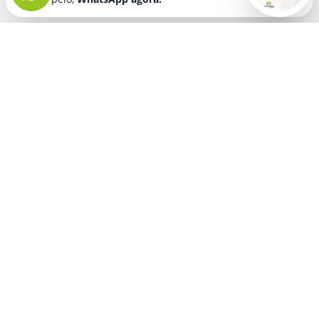
Seja bem vindo! Fala comigo
pelo,
WhatsApp agora.
BRINDES PERSONALIZADOS
SEGMENTOS
Acessórios De
Guarda Chuva E
Academia para brindes
Celular E Tablet
Guarda Sol
para
Advocacia para brindes
para brindes
brindes
Automotivo para brindes
Acessórios
Kit Churrasco
Técnologicos
para brindes
Churrascaria para brindes
para brindes
Kit Executivo
Corporativo para brindes
Agendas E
para brindes
Calendários
Dia da Mulher para brindes
Kit Queijo E Kit
para brindes
Pizza
para
Dia das Criancas para brindes
Beleza &
brindes
Dia das Maes para brindes
Autocuidado
Kit Vinho
para
para brindes
Dia do Trabalho para brindes
brindes
Bloco De
Dia dos Pais para brindes
Lapis E