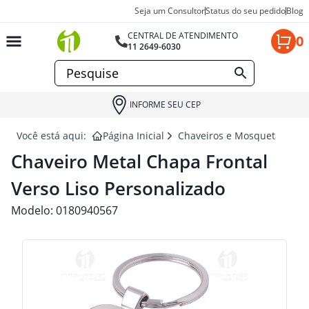
Seja um Consultor
Status do seu pedido
Blog
CENTRAL DE ATENDIMENTO
0
11 2649-6030
INFORME SEU CEP
Você está aqui:
Página Inicial
Chaveiros e Mosquetão para
Chaveiro Metal Chapa Frontal
Verso Liso Personalizado
Modelo:
0180940567