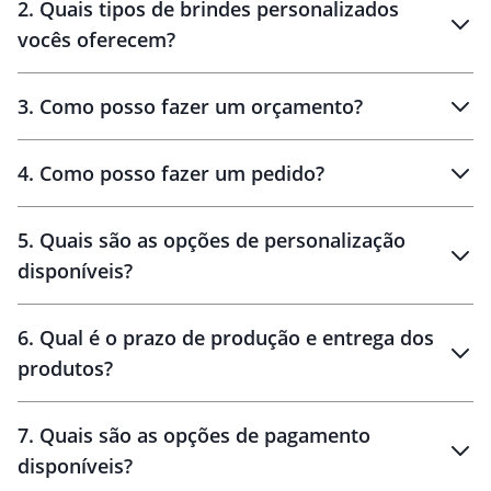
2
.
Quais tipos de brindes personalizados
Brindes
personalizados
vocês oferecem?
3
.
Como posso fazer um orçamento?
personalizados
4
.
Como posso fazer um pedido?
brinde
5
.
Quais são as opções de personalização
personalização
disponíveis?
amostra virtual
personalização
6
.
Qual é o prazo de produção e entrega dos
produtos?
7
.
Quais são as opções de pagamento
disponíveis?
10 dias