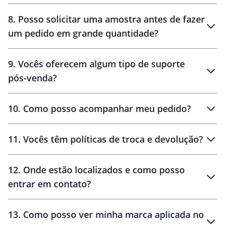
brinde
48 horas
8
.
Posso solicitar uma amostra antes de fazer
um pedido em grande quantidade?
amostras
9
.
Vocês oferecem algum tipo de suporte
pós-venda?
amostras
10
.
Como posso acompanhar meu pedido?
11
.
Vocês têm políticas de troca e devolução?
12
.
Onde estão localizados e como posso
entrar em contato?
30 dias
90 dias
localizados
13
.
Como posso ver minha marca aplicada no