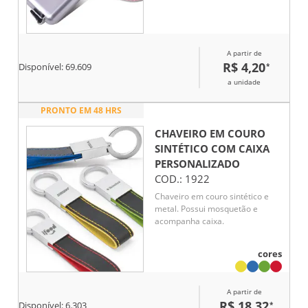
A partir de
R$ 4,20
*
Disponível:
69.609
a unidade
PRONTO EM 48 HRS
CHAVEIRO EM COURO
SINTÉTICO COM CAIXA
PERSONALIZADO
COD.:
1922
Chaveiro em couro sintético e
metal. Possui mosquetão e
acompanha caixa.
cores
A partir de
R$ 18,32
*
Disponível:
6.303