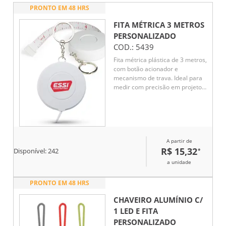
PRONTO EM 48 HRS
FITA MÉTRICA 3 METROS
PERSONALIZADO
COD.:
5439
Fita métrica plástica de 3 metros,
com botão acionador e
mecanismo de trava. Ideal para
medir com precisão em projetos
de costura, carpintaria ou
qualquer necessidade de
medição. Compacta e durável,
oferece facilidade de uso com
seu botão de acionamento e
A partir de
confiança com seu mecanismo
R$ 15,32
*
de trava.
Disponível:
242
a unidade
PRONTO EM 48 HRS
CHAVEIRO ALUMÍNIO C/
1 LED E FITA
PERSONALIZADO