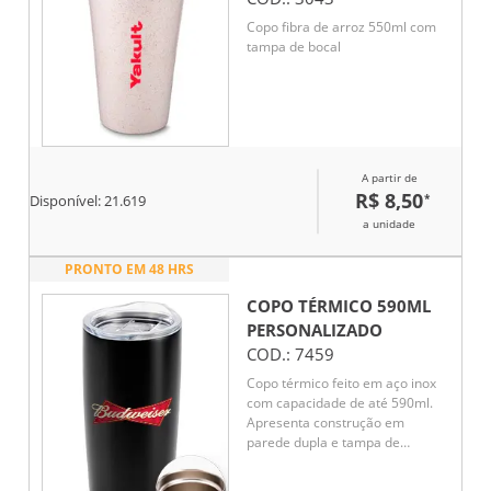
Copo fibra de arroz 550ml com
tampa de bocal
A partir de
R$ 8,50
*
Disponível:
21.619
a unidade
PRONTO EM 48 HRS
COPO TÉRMICO 590ML
PERSONALIZADO
COD.:
7459
Copo térmico feito em aço inox
com capacidade de até 590ml.
Apresenta construção em
parede dupla e tampa de
plástico com vedação a vácuo e
bocal com trava de segurança,