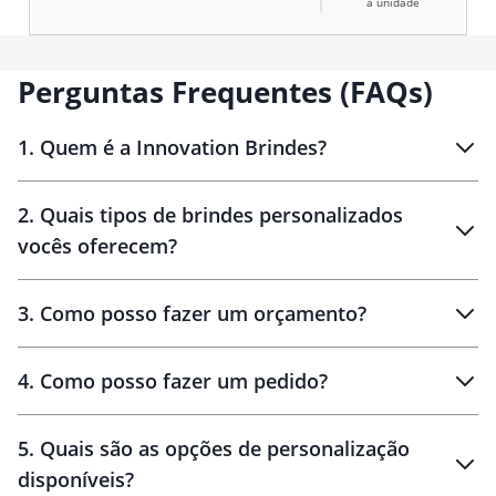
a unidade
Perguntas Frequentes (FAQs)
1
.
Quem é a Innovation Brindes?
Innovation Brindes
2
.
Quais tipos de brindes personalizados
Brindes
personalizados
vocês oferecem?
3
.
Como posso fazer um orçamento?
personalizados
4
.
Como posso fazer um pedido?
brinde
5
.
Quais são as opções de personalização
personalização
disponíveis?
amostra virtual