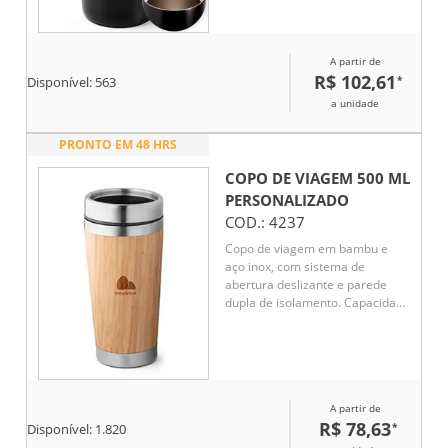
ajudando a manter a
temperatura de líquidos
conservada por mais tempo.
A partir de
Além disso, conta ainda com
R$ 102,61
*
base emborrachada
Disponível:
563
antiderrapante.
a unidade
PRONTO EM 48 HRS
COPO DE VIAGEM 500 ML
PERSONALIZADO
COD.:
4237
Copo de viagem em bambu e
aço inox, com sistema de
abertura deslizante e parede
dupla de isolamento. Capacidade
até 500 ml.
A partir de
R$ 78,63
*
Disponível:
1.820