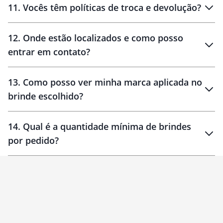
11
.
Vocês têm políticas de troca e devolução?
12
.
Onde estão localizados e como posso
entrar em contato?
30 dias
90 dias
localizados
13
.
Como posso ver minha marca aplicada no
brinde escolhido?
14
.
Qual é a quantidade mínima de brindes
por pedido?
brinde
Personalizado
1 unidade