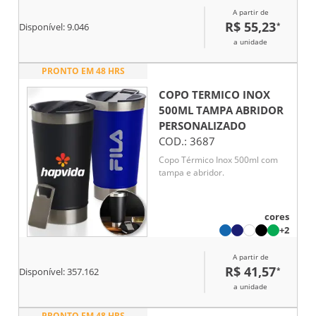
A partir de
R$ 55,23
*
Disponível:
9.046
a unidade
PRONTO EM 48 HRS
COPO TERMICO INOX
500ML TAMPA ABRIDOR
PERSONALIZADO
COD.:
3687
Copo Térmico Inox 500ml com
tampa e abridor.
cores
+2
A partir de
R$ 41,57
*
Disponível:
357.162
a unidade
PRONTO EM 48 HRS