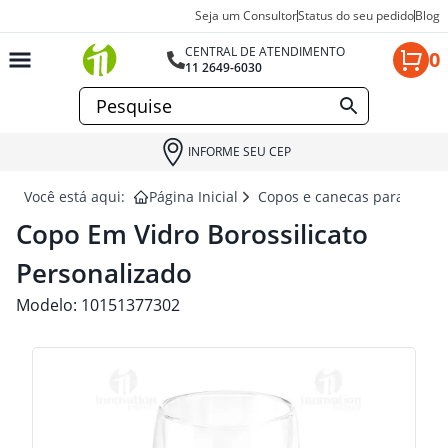
Seja um Consultor
Status do seu pedido
Blog
CENTRAL DE ATENDIMENTO
0
11 2649-6030
INFORME SEU CEP
Você está aqui:
Página Inicial
Copos e canecas para brind
Copo Em Vidro Borossilicato
Personalizado
Modelo:
10151377302