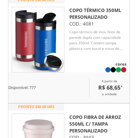
COPO TÉRMICO 350ML
PERSONALIZADO
COD.:
4081
Copo térmico de inox, feito de
parede dupla com capacidade
para 350ml. Contém tampa
plástica com bocal e trava de
segurança.
cores
A partir de
R$ 68,65
*
Disponível:
777
a unidade
PRONTO EM 48 HRS
COPO FIBRA DE ARROZ
550ML C/ TAMPA
PERSONALIZADO
COD.:
3043