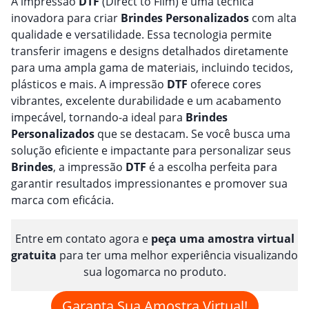
A impressão
DTF
(Direct to Film) é uma técnica
inovadora para criar
Brindes
Personalizado
s
com alta
qualidade e versatilidade. Essa tecnologia permite
transferir imagens e designs detalhados diretamente
para uma ampla gama de materiais, incluindo tecidos,
plásticos e mais. A impressão
DTF
oferece cores
vibrantes, excelente durabilidade e um acabamento
impecável, tornando-a ideal para
Brindes
Personalizado
s
que se destacam. Se você busca uma
solução eficiente e impactante para personalizar seus
Brindes
, a impressão
DTF
é a escolha perfeita para
garantir resultados impressionantes e promover sua
marca com eficácia.
Entre em contato agora e
peça uma amostra virtual
gratuita
para ter uma melhor experiência visualizando
sua logomarca no produto.
Garanta Sua Amostra Virtual!