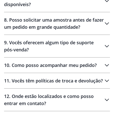
disponíveis?
10 dias
brinde
48 horas
8
.
Posso solicitar uma amostra antes de fazer
um pedido em grande quantidade?
amostras
9
.
Vocês oferecem algum tipo de suporte
pós-venda?
amostras
10
.
Como posso acompanhar meu pedido?
11
.
Vocês têm políticas de troca e devolução?
12
.
Onde estão localizados e como posso
entrar em contato?
30 dias
90 dias
localizados