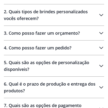
Innovation Brindes
2
.
Quais tipos de brindes personalizados
Brindes
personalizados
vocês oferecem?
3
.
Como posso fazer um orçamento?
personalizados
4
.
Como posso fazer um pedido?
brinde
5
.
Quais são as opções de personalização
personalização
disponíveis?
amostra virtual
personalização
6
.
Qual é o prazo de produção e entrega dos
produtos?
7
.
Quais são as opções de pagamento