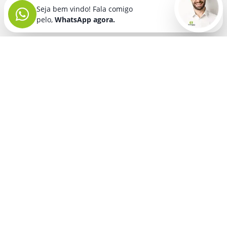
Seja bem vindo! Fala comigo
pelo,
WhatsApp agora.
Seja bem vindo! Fala comigo
pelo,
WhatsApp agora.
BRINDES PERSONALIZADOS
SEGMENTOS
Acessórios De
Guarda Chuva E
Academia para brindes
Celular E Tablet
Guarda Sol
para
Advocacia para brindes
para brindes
brindes
Automotivo para brindes
Acessórios
Kit Churrasco
Técnologicos
para brindes
Churrascaria para brindes
para brindes
Kit Executivo
Corporativo para brindes
Agendas E
para brindes
Calendários
Dia da Mulher para brindes
Kit Queijo E Kit
para brindes
Pizza
para
Dia das Criancas para brindes
Beleza &
brindes
Dia das Maes para brindes
Autocuidado