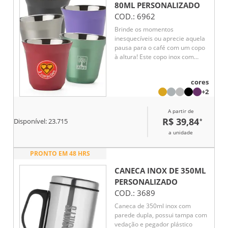
80ML
PERSONALIZADO
COD.:
6962
Brinde os momentos
inesquecíveis ou aprecie aquela
pausa para o café com um copo
à altura! Este copo inox com
capacidade de 80ml é a opção
ideal para marcar os bons
cores
momentos da vida, desde uma
+2
celebração até um momento
mais tranquilo ou intimista. A
A partir de
parede dupla mantém a
R$ 39,84
*
temperatura da bebida
Disponível:
23.715
agradável por mais tempo para
a unidade
que a única preocupação seja
aproveitar plenamente cada
PRONTO EM 48 HRS
instante.
CANECA INOX DE 350ML
PERSONALIZADO
COD.:
3689
Caneca de 350ml inox com
parede dupla, possui tampa com
vedação e pegador plástico