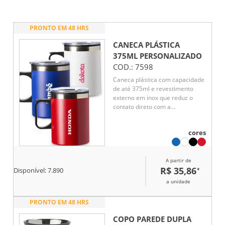
PRONTO EM 48 HRS
CANECA PLÁSTICA
375ML
PERSONALIZADO
COD.:
7598
Caneca plástica com capacidade
de até 375ml e revestimento
externo em inox que reduz o
contato direto com a
temperatura dos líquidos. Conta
com tampa plástica com bocal e
cores
trava de segurança, além de
base emborrachada
antiderrapante.
A partir de
R$ 35,86
*
Disponível:
7.890
a unidade
PRONTO EM 48 HRS
COPO PAREDE DUPLA