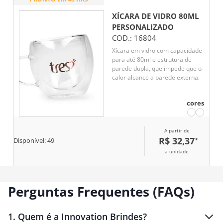
XÍCARA DE VIDRO 80ML
PERSONALIZADO
COD.:
16804
Xícara em vidro com capacidade
para até 80ml e estrutura de
parede dupla, que impede que o
calor alcance a parede externa.
cores
A partir de
R$ 32,37
*
Disponível:
49
a unidade
Perguntas Frequentes (FAQs)
1
.
Quem é a Innovation Brindes?