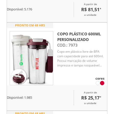
A partir de
R$ 81,51
*
Disponível:
5.176
a unidade
PRONTO EM 48 HRS
COPO PLÁSTICO 600ML
PERSONALIZADO
COD.:
7973
Copo em plástico livre de BPA
com capacidade para até 600ml.
Possui marcação de volume
impressa e tampa rosqueável
com trava de segurança para o
bocal, além de bico flip com
cores
protetor próprio. Acompanha
canudo para encaixe interno e
alça de nylon com detalhe em
A partir de
couro sintético.
R$ 25,17
*
Disponível:
1.985
a unidade
PRONTO EM 48 HRS