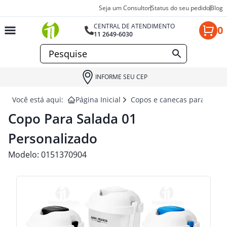
Seja um Consultor
Status do seu pedido
Blog
CENTRAL DE ATENDIMENTO
0
11 2649-6030
INFORME SEU CEP
Você está aqui:
Página Inicial
Copos e canecas para brind
Copo Para Salada 01
Personalizado
Modelo:
0151370904