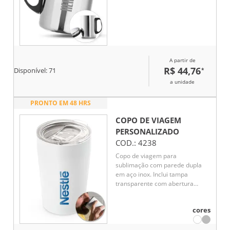
A partir de
R$ 44,76
*
Disponível:
71
a unidade
PRONTO EM 48 HRS
COPO DE VIAGEM
PERSONALIZADO
COD.:
4238
Copo de viagem para
sublimação com parede dupla
em aço inox. Inclui tampa
transparente com abertura
deslizante. Capacidade até
380ml.
cores