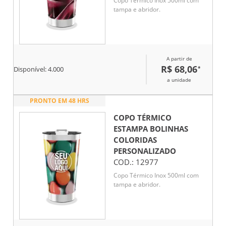
Copo Térmico Inox 500ml com
tampa e abridor.
A partir de
R$ 68,06
*
Disponível:
4.000
a unidade
PRONTO EM 48 HRS
COPO TÉRMICO
ESTAMPA BOLINHAS
COLORIDAS
PERSONALIZADO
COD.:
12977
Copo Térmico Inox 500ml com
tampa e abridor.