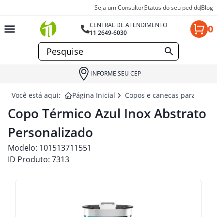
Seja um Consultor
Status do seu pedido
Blog
CENTRAL DE ATENDIMENTO
0
11 2649-6030
INFORME SEU CEP
Você está aqui:
Página Inicial
Copos e canecas para brind
Copo Térmico Azul Inox Abstrato
Personalizado
Modelo:
101513711551
ID Produto:
7313