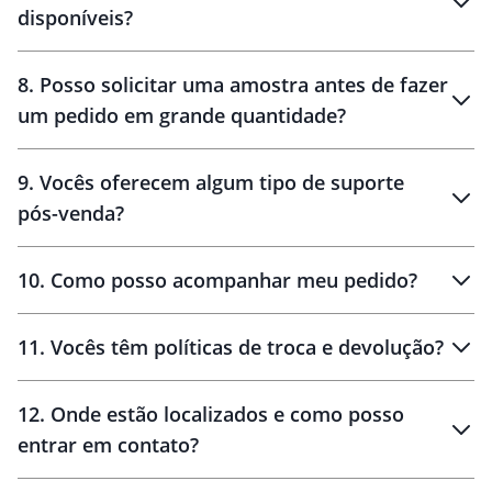
disponíveis?
10 dias
brinde
48 horas
8
.
Posso solicitar uma amostra antes de fazer
um pedido em grande quantidade?
amostras
9
.
Vocês oferecem algum tipo de suporte
pós-venda?
amostras
10
.
Como posso acompanhar meu pedido?
11
.
Vocês têm políticas de troca e devolução?
12
.
Onde estão localizados e como posso
entrar em contato?
30 dias
90 dias
localizados