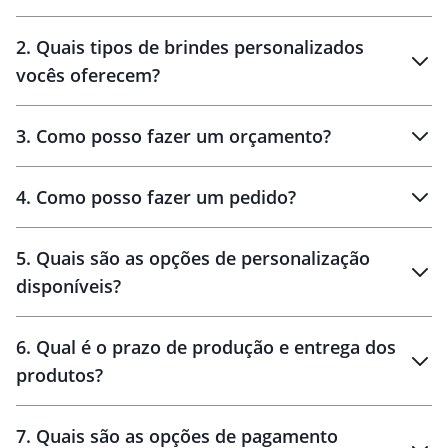
Innovation Brindes
2
.
Quais tipos de brindes personalizados
Brindes
personalizados
vocês oferecem?
3
.
Como posso fazer um orçamento?
personalizados
4
.
Como posso fazer um pedido?
brinde
5
.
Quais são as opções de personalização
personalização
disponíveis?
amostra virtual
personalização
6
.
Qual é o prazo de produção e entrega dos
produtos?
7
.
Quais são as opções de pagamento