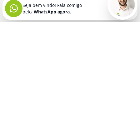
Seja bem vindo! Fala comigo
pelo,
WhatsApp agora.
Seja bem vindo! Fala comigo
pelo,
WhatsApp agora.
BRINDES PERSONALIZADOS
SEGMENTOS
Acessórios De
Guarda Chuva E
Academia para brindes
Celular E Tablet
Guarda Sol
para
Advocacia para brindes
para brindes
brindes
Automotivo para brindes
Acessórios
Kit Churrasco
Técnologicos
para brindes
Churrascaria para brindes
para brindes
Kit Executivo
Corporativo para brindes
Agendas E
para brindes
Calendários
Dia da Mulher para brindes
Kit Queijo E Kit
para brindes
Pizza
para
Dia das Criancas para brindes
Beleza &
brindes
Dia das Maes para brindes
Autocuidado