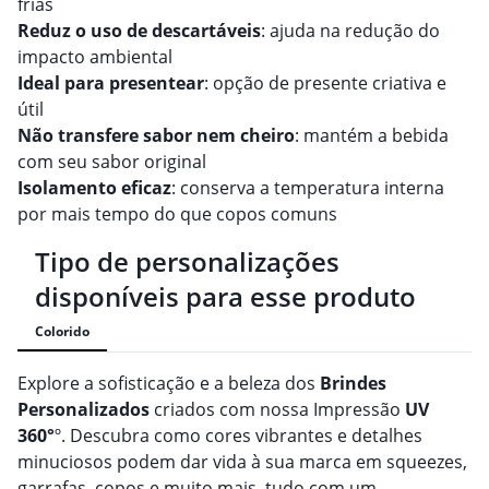
frias
Reduz o uso de descartáveis
: ajuda na redução do
impacto ambiental
Ideal para presentear
: opção de presente criativa e
útil
Não transfere sabor nem cheiro
: mantém a bebida
com seu sabor original
Isolamento eficaz
: conserva a temperatura interna
por mais tempo do que copos comuns
Tipo de personalizações
disponíveis para esse produto
Colorido
Explore a sofisticação e a beleza dos
Brindes
Personalizado
s
criados com nossa Impressão
UV
360°
º. Descubra como cores vibrantes e detalhes
minuciosos podem dar vida à sua marca em squeezes,
garrafas, copos e muito mais, tudo com um