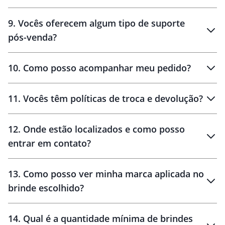
amostras
9
.
Vocês oferecem algum tipo de suporte
pós-venda?
amostras
10
.
Como posso acompanhar meu pedido?
11
.
Vocês têm políticas de troca e devolução?
12
.
Onde estão localizados e como posso
entrar em contato?
30 dias
90 dias
localizados
13
.
Como posso ver minha marca aplicada no
brinde escolhido?
14
.
Qual é a quantidade mínima de brindes