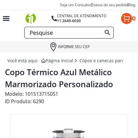
Seja um Consultor
Status do seu pedido
Blog
CENTRAL DE ATENDIMENTO
0
11 2649-6030
INFORME SEU CEP
Você está aqui:
Página Inicial
Copos e canecas para brind
Copo Térmico Azul Metálico
Marmorizado Personalizado
Modelo:
101513715051
ID Produto:
6290