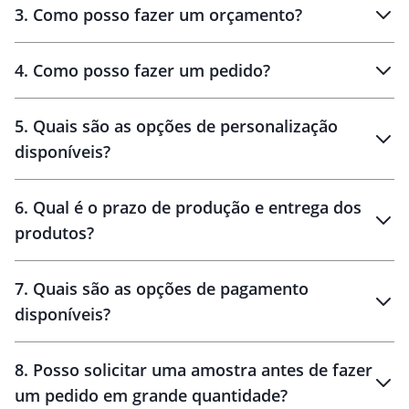
3
.
Como posso fazer um orçamento?
personalizados
4
.
Como posso fazer um pedido?
brinde
5
.
Quais são as opções de personalização
personalização
disponíveis?
amostra virtual
personalização
6
.
Qual é o prazo de produção e entrega dos
produtos?
7
.
Quais são as opções de pagamento
disponíveis?
10 dias
brinde
48 horas
8
.
Posso solicitar uma amostra antes de fazer
um pedido em grande quantidade?