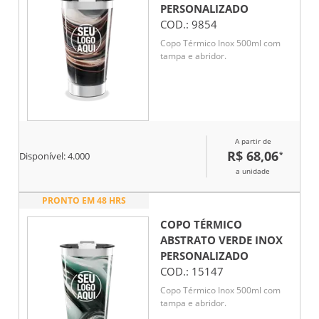
PERSONALIZADO
COD.:
9854
Copo Térmico Inox 500ml com
tampa e abridor.
A partir de
R$ 68,06
*
Disponível:
4.000
a unidade
PRONTO EM 48 HRS
COPO TÉRMICO
ABSTRATO VERDE INOX
PERSONALIZADO
COD.:
15147
Copo Térmico Inox 500ml com
tampa e abridor.