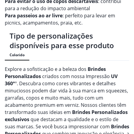
Para evitar o uso de copos descartáveis
: contribui
para a redução do impacto ambiental
Para passeios ao ar livre
: perfeito para levar em
picnics, acampamentos, praia, etc.
Tipo de personalizações
disponíveis para esse produto
Colorido
Explore a sofisticação e a beleza dos
Brindes
Personalizado
s
criados com nossa Impressão
UV
360°
º. Descubra como cores vibrantes e detalhes
minuciosos podem dar vida à sua marca em squeezes,
garrafas, copos e muito mais, tudo com um
acabamento premium em verniz. Nossos clientes têm
transformado suas ideias em
Brindes
Personalizado
s
exclusivos
que destacam a qualidade e o estilo de
suas marcas. Se você busca impressionar com
Brindes
Personalizado
s
que combinam inovação e elegância, a