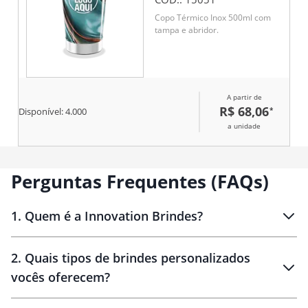
Copo Térmico Inox 500ml com
tampa e abridor.
A partir de
R$ 68,06
*
Disponível:
4.000
a unidade
Perguntas Frequentes (FAQs)
1
.
Quem é a Innovation Brindes?
Innovation Brindes
2
.
Quais tipos de brindes personalizados
Brindes
personalizados
vocês oferecem?