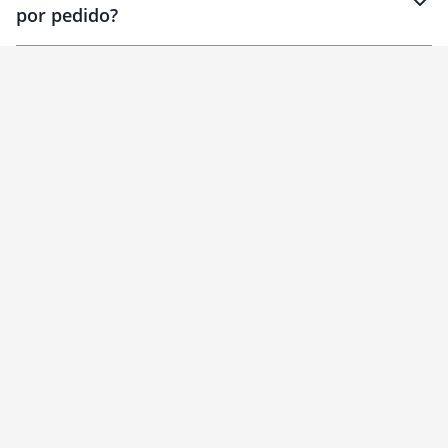
por pedido?
brinde
Personalizado
1 unidade