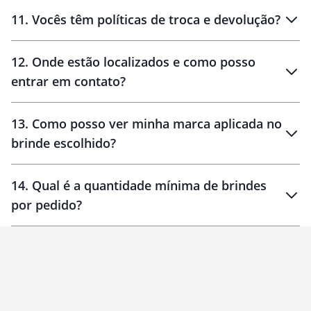
11
.
Vocês têm políticas de troca e devolução?
12
.
Onde estão localizados e como posso
entrar em contato?
30 dias
90 dias
localizados
13
.
Como posso ver minha marca aplicada no
brinde escolhido?
14
.
Qual é a quantidade mínima de brindes
por pedido?
brinde
Personalizado
1 unidade