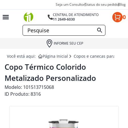
Seja um Consultor
Status do seu pedido
Blog
CENTRAL DE ATENDIMENTO
0
11 2649-6030
INFORME SEU CEP
Você está aqui:
Página Inicial
Copos e canecas para brind
Copo Térmico Colorido
Metalizado Personalizado
Modelo:
101513715068
ID Produto:
8316