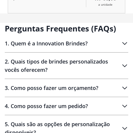
a unidade
Perguntas Frequentes (FAQs)
1
.
Quem é a Innovation Brindes?
Innovation Brindes
2
.
Quais tipos de brindes personalizados
Brindes
personalizados
vocês oferecem?
3
.
Como posso fazer um orçamento?
personalizados
4
.
Como posso fazer um pedido?
brinde
5
.
Quais são as opções de personalização
personalização
disponíveis?
amostra virtual