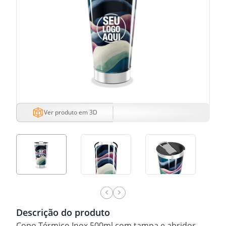
Ver produto em 3D
Descrição do produto
Copo Térmico Inox 500ml com tampa e abridor.