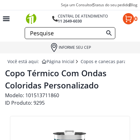
Seja um Consultor
Status do seu pedido
Blog
CENTRAL DE ATENDIMENTO
0
11 2649-6030
INFORME SEU CEP
Você está aqui:
Página Inicial
Copos e canecas para brind
Copo Térmico Com Ondas
Coloridas Personalizado
Modelo:
101513711860
ID Produto:
9295