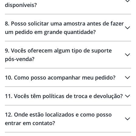
disponíveis?
10 dias
brinde
48 horas
8
.
Posso solicitar uma amostra antes de fazer
um pedido em grande quantidade?
amostras
9
.
Vocês oferecem algum tipo de suporte
pós-venda?
amostras
10
.
Como posso acompanhar meu pedido?
11
.
Vocês têm políticas de troca e devolução?
12
.
Onde estão localizados e como posso
entrar em contato?
30 dias
90 dias
localizados