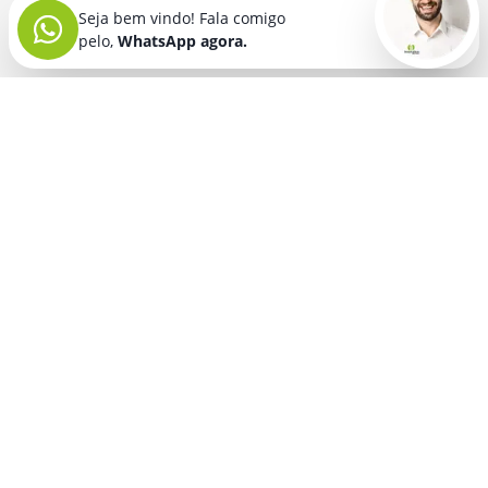
Seja bem vindo! Fala comigo
pelo,
WhatsApp agora.
Seja bem vindo! Fala comigo
pelo,
WhatsApp agora.
BRINDES PERSONALIZADOS
SEGMENTOS
Acessórios De
Guarda Chuva E
Academia para brindes
Celular E Tablet
Guarda Sol
para
Advocacia para brindes
para brindes
brindes
Automotivo para brindes
Acessórios
Kit Churrasco
Técnologicos
para brindes
Churrascaria para brindes
para brindes
Kit Executivo
Corporativo para brindes
Agendas E
para brindes
Calendários
Dia da Mulher para brindes
Kit Queijo E Kit
para brindes
Pizza
para
Dia das Criancas para brindes
Beleza &
brindes
Dia das Maes para brindes
Autocuidado