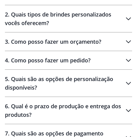
Innovation Brindes
2
.
Quais tipos de brindes personalizados
Brindes
personalizados
vocês oferecem?
3
.
Como posso fazer um orçamento?
personalizados
4
.
Como posso fazer um pedido?
brinde
5
.
Quais são as opções de personalização
personalização
disponíveis?
amostra virtual
personalização
6
.
Qual é o prazo de produção e entrega dos
produtos?
7
.
Quais são as opções de pagamento