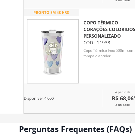
a unidade
PRONTO EM 48 HRS
COPO TÉRMICO
CORAÇÕES COLORIDO
PERSONALIZADO
COD.:
11938
Copo Térmico Inox 500ml com
tampa e abridor.
A partir de
R$ 68,06
Disponível:
4.000
a unidade
Perguntas Frequentes (FAQs)