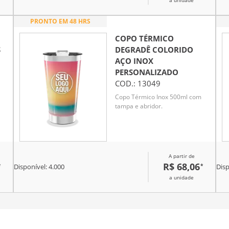
a unidade
PRONTO EM 48 HRS
COPO TÉRMICO
S
DEGRADÊ COLORIDO
AÇO INOX
PERSONALIZADO
COD.:
13049
Copo Térmico Inox 500ml com
tampa e abridor.
A partir de
R$ 68,06
*
*
Disponível:
4.000
Disp
a unidade