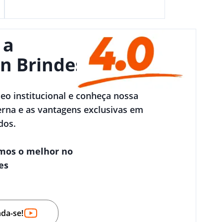
 a
n Brindes
deo institucional e conheça nossa
rna e as vantagens exclusivas em
dos.
mos o melhor no
es
nda-se!