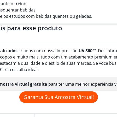
ante o treino
esquentar bebidas
te os estudos com bebidas quentes ou geladas.
is para esse produto
alizado
s
criados com nossa Impressão
UV 360°
º. Descubr
, copos e muito mais, tudo com um acabamento premium em
estacam a qualidade e o estilo de suas marcas. Se você b
0°
º é a escolha ideal.
ostra virtual gratuita
para ter uma melhor experiência v
Garanta Sua Amostra Virtual!