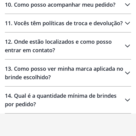
amostras
10
.
Como posso acompanhar meu pedido?
11
.
Vocês têm políticas de troca e devolução?
12
.
Onde estão localizados e como posso
entrar em contato?
30 dias
90 dias
localizados
13
.
Como posso ver minha marca aplicada no
brinde escolhido?
14
.
Qual é a quantidade mínima de brindes
por pedido?
brinde
Personalizado
1 unidade