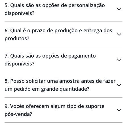
brinde
5
.
Quais são as opções de personalização
personalização
disponíveis?
amostra virtual
personalização
6
.
Qual é o prazo de produção e entrega dos
produtos?
7
.
Quais são as opções de pagamento
disponíveis?
10 dias
brinde
48 horas
8
.
Posso solicitar uma amostra antes de fazer
um pedido em grande quantidade?
amostras
9
.
Vocês oferecem algum tipo de suporte
pós-venda?