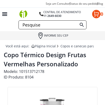
Seja um Consultor
Status do seu pedido
Blog
CENTRAL DE ATENDIMENTO
0
11 2649-6030
INFORME SEU CEP
Você está aqui:
Página Inicial
Copos e canecas para brind
Copo Térmico Design Frutas
Vermelhas Personalizado
Modelo:
101513712178
ID Produto:
8104