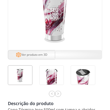
Ver produto em 3D
Descrição do produto
Copo Térmico Inox 500ml com tampa e abridor.