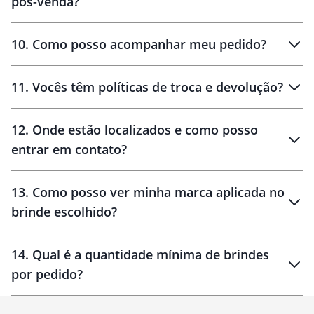
pós-venda?
amostras
10
.
Como posso acompanhar meu pedido?
11
.
Vocês têm políticas de troca e devolução?
12
.
Onde estão localizados e como posso
entrar em contato?
30 dias
90 dias
localizados
13
.
Como posso ver minha marca aplicada no
brinde escolhido?
14
.
Qual é a quantidade mínima de brindes
por pedido?
brinde
Personalizado
1 unidade