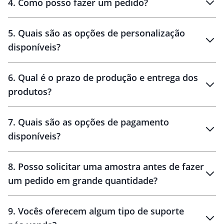
4
.
Como posso fazer um pedido?
brinde
5
.
Quais são as opções de personalização
personalização
disponíveis?
amostra virtual
personalização
6
.
Qual é o prazo de produção e entrega dos
produtos?
7
.
Quais são as opções de pagamento
disponíveis?
10 dias
brinde
48 horas
8
.
Posso solicitar uma amostra antes de fazer
um pedido em grande quantidade?
amostras
9
.
Vocês oferecem algum tipo de suporte