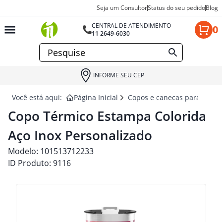
Seja um Consultor
Status do seu pedido
Blog
CENTRAL DE ATENDIMENTO
0
11 2649-6030
INFORME SEU CEP
Você está aqui:
Página Inicial
Copos e canecas para brind
Copo Térmico Estampa Colorida
Aço Inox Personalizado
Modelo:
101513712233
ID Produto:
9116