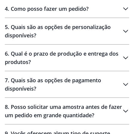
personalizados
4
.
Como posso fazer um pedido?
brinde
5
.
Quais são as opções de personalização
personalização
disponíveis?
amostra virtual
personalização
6
.
Qual é o prazo de produção e entrega dos
produtos?
7
.
Quais são as opções de pagamento
disponíveis?
10 dias
brinde
48 horas
8
.
Posso solicitar uma amostra antes de fazer
um pedido em grande quantidade?
amostras
9
.
Vocês oferecem algum tipo de suporte