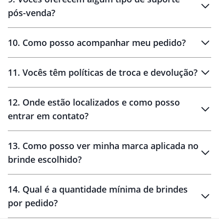
pós-venda?
amostras
10
.
Como posso acompanhar meu pedido?
11
.
Vocês têm políticas de troca e devolução?
12
.
Onde estão localizados e como posso
entrar em contato?
30 dias
90 dias
localizados
13
.
Como posso ver minha marca aplicada no
brinde escolhido?
14
.
Qual é a quantidade mínima de brindes
por pedido?
brinde
Personalizado