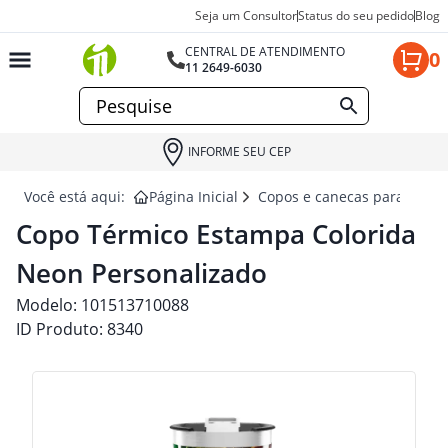
Seja um Consultor
Status do seu pedido
Blog
CENTRAL DE ATENDIMENTO
0
11 2649-6030
INFORME SEU CEP
Você está aqui:
Página Inicial
Copos e canecas para brind
Copo Térmico Estampa Colorida
Neon Personalizado
Modelo:
101513710088
ID Produto:
8340