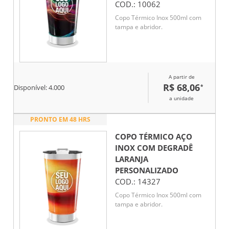
COD.:
10062
Copo Térmico Inox 500ml com
tampa e abridor.
A partir de
R$ 68,06
*
Disponível:
4.000
a unidade
PRONTO EM 48 HRS
COPO TÉRMICO AÇO
INOX COM DEGRADÊ
LARANJA
PERSONALIZADO
COD.:
14327
Copo Térmico Inox 500ml com
tampa e abridor.