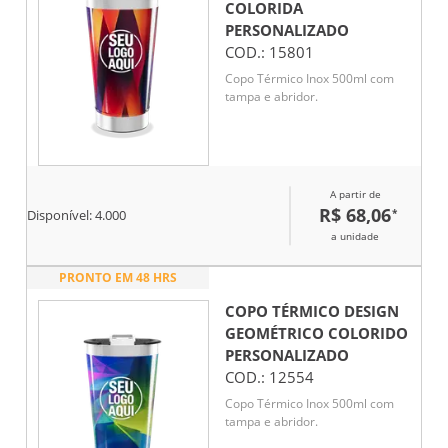
COLORIDA
PERSONALIZADO
COD.:
15801
Copo Térmico Inox 500ml com
tampa e abridor.
A partir de
R$ 68,06
*
Disponível:
4.000
a unidade
PRONTO EM 48 HRS
COPO TÉRMICO DESIGN
GEOMÉTRICO COLORIDO
PERSONALIZADO
COD.:
12554
Copo Térmico Inox 500ml com
tampa e abridor.