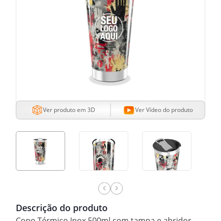
Ver produto em 3D
Ver Vídeo do produto
Descrição do produto
Copo Térmico Inox 500ml com tampa e abridor.