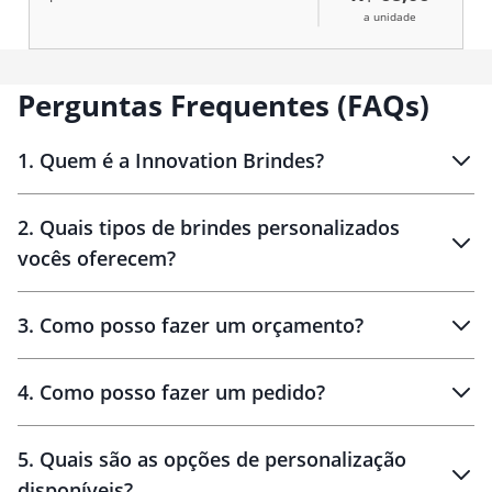
a unidade
Perguntas Frequentes (FAQs)
1
.
Quem é a Innovation Brindes?
Innovation Brindes
2
.
Quais tipos de brindes personalizados
Brindes
personalizados
vocês oferecem?
3
.
Como posso fazer um orçamento?
personalizados
4
.
Como posso fazer um pedido?
brinde
5
.
Quais são as opções de personalização
personalização
disponíveis?
amostra virtual