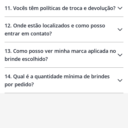
11
.
Vocês têm políticas de troca e devolução?
12
.
Onde estão localizados e como posso
entrar em contato?
30 dias
90 dias
localizados
13
.
Como posso ver minha marca aplicada no
brinde escolhido?
14
.
Qual é a quantidade mínima de brindes
por pedido?
brinde
Personalizado
1 unidade