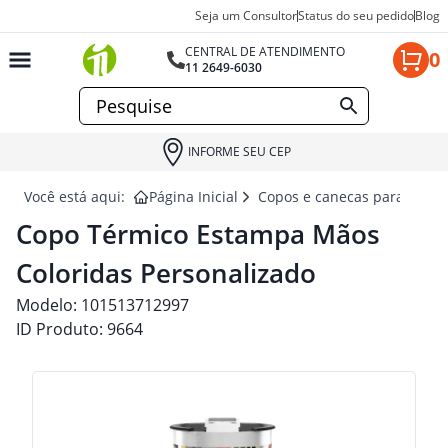
Seja um Consultor
Status do seu pedido
Blog
CENTRAL DE ATENDIMENTO
0
11 2649-6030
INFORME SEU CEP
Você está aqui:
Página Inicial
Copos e canecas para brind
Copo Térmico Estampa Mãos
Coloridas Personalizado
Modelo:
101513712997
ID Produto:
9664