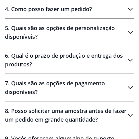
personalizados
4
.
Como posso fazer um pedido?
brinde
5
.
Quais são as opções de personalização
personalização
disponíveis?
amostra virtual
personalização
6
.
Qual é o prazo de produção e entrega dos
produtos?
7
.
Quais são as opções de pagamento
disponíveis?
10 dias
brinde
48 horas
8
.
Posso solicitar uma amostra antes de fazer
um pedido em grande quantidade?
amostras
9
.
Vocês oferecem algum tipo de suporte