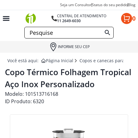
Seja um Consultor
Status do seu pedido
Blog
CENTRAL DE ATENDIMENTO
0
11 2649-6030
INFORME SEU CEP
Você está aqui:
Página Inicial
Copos e canecas para brind
Copo Térmico Folhagem Tropical
Aço Inox Personalizado
Modelo:
101513716168
ID Produto:
6320