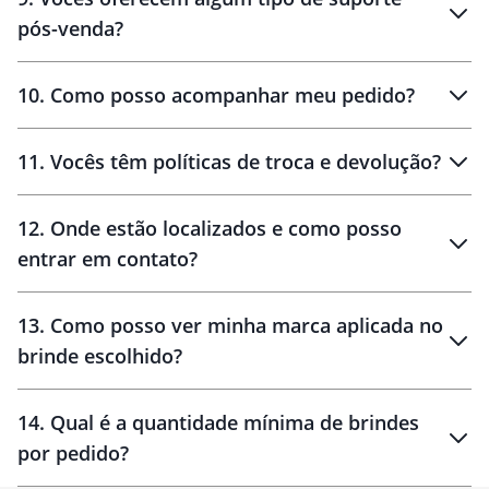
pós-venda?
amostras
10
.
Como posso acompanhar meu pedido?
11
.
Vocês têm políticas de troca e devolução?
12
.
Onde estão localizados e como posso
entrar em contato?
30 dias
90 dias
localizados
13
.
Como posso ver minha marca aplicada no
brinde escolhido?
14
.
Qual é a quantidade mínima de brindes
por pedido?
brinde
Personalizado