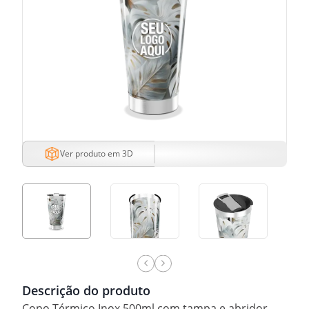
Ver produto em 3D
Descrição do produto
Copo Térmico Inox 500ml com tampa e abridor.