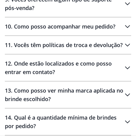
pós-venda?
amostras
10
.
Como posso acompanhar meu pedido?
11
.
Vocês têm políticas de troca e devolução?
12
.
Onde estão localizados e como posso
entrar em contato?
30 dias
90 dias
localizados
13
.
Como posso ver minha marca aplicada no
brinde escolhido?
14
.
Qual é a quantidade mínima de brindes
por pedido?
brinde
Personalizado