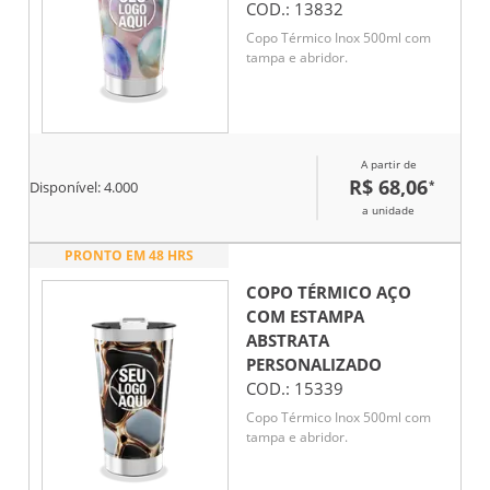
COD.:
13832
Copo Térmico Inox 500ml com
tampa e abridor.
A partir de
R$ 68,06
*
Disponível:
4.000
a unidade
PRONTO EM 48 HRS
COPO TÉRMICO AÇO
COM ESTAMPA
ABSTRATA
PERSONALIZADO
COD.:
15339
Copo Térmico Inox 500ml com
tampa e abridor.