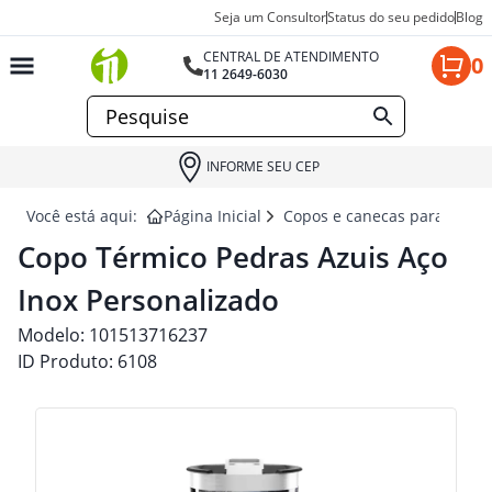
Seja um Consultor
Status do seu pedido
Blog
CENTRAL DE ATENDIMENTO
0
11 2649-6030
INFORME SEU CEP
Você está aqui:
Página Inicial
Copos e canecas para brind
Copo Térmico Pedras Azuis Aço
Inox Personalizado
Modelo:
101513716237
ID Produto:
6108