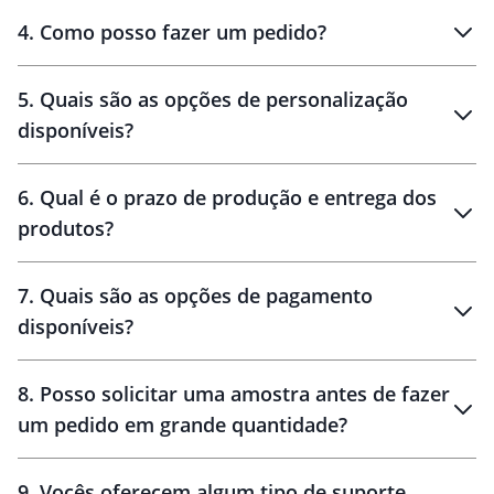
personalizados
4
.
Como posso fazer um pedido?
brinde
5
.
Quais são as opções de personalização
personalização
disponíveis?
amostra virtual
personalização
6
.
Qual é o prazo de produção e entrega dos
produtos?
7
.
Quais são as opções de pagamento
disponíveis?
10 dias
brinde
48 horas
8
.
Posso solicitar uma amostra antes de fazer
um pedido em grande quantidade?
amostras
9
.
Vocês oferecem algum tipo de suporte