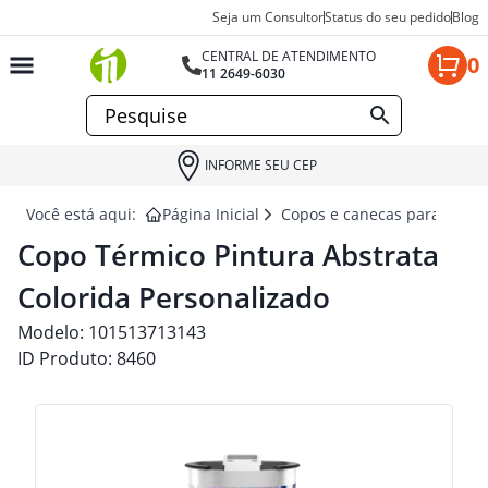
Seja um Consultor
Status do seu pedido
Blog
CENTRAL DE ATENDIMENTO
0
11 2649-6030
INFORME SEU CEP
Você está aqui:
Página Inicial
Copos e canecas para brind
Copo Térmico Pintura Abstrata
Colorida Personalizado
Modelo:
101513713143
ID Produto:
8460