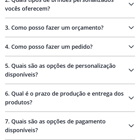
Brindes
personalizados
vocês oferecem?
3
.
Como posso fazer um orçamento?
personalizados
4
.
Como posso fazer um pedido?
brinde
5
.
Quais são as opções de personalização
personalização
disponíveis?
amostra virtual
personalização
6
.
Qual é o prazo de produção e entrega dos
produtos?
7
.
Quais são as opções de pagamento
disponíveis?
10 dias
brinde
48 horas