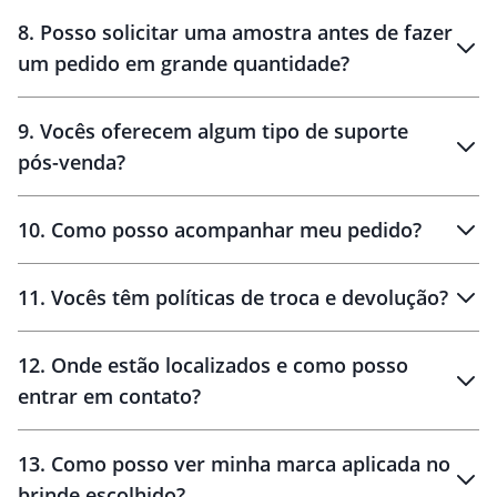
8
.
Posso solicitar uma amostra antes de fazer
um pedido em grande quantidade?
amostras
9
.
Vocês oferecem algum tipo de suporte
pós-venda?
amostras
10
.
Como posso acompanhar meu pedido?
11
.
Vocês têm políticas de troca e devolução?
12
.
Onde estão localizados e como posso
entrar em contato?
30 dias
90 dias
localizados
13
.
Como posso ver minha marca aplicada no
brinde escolhido?