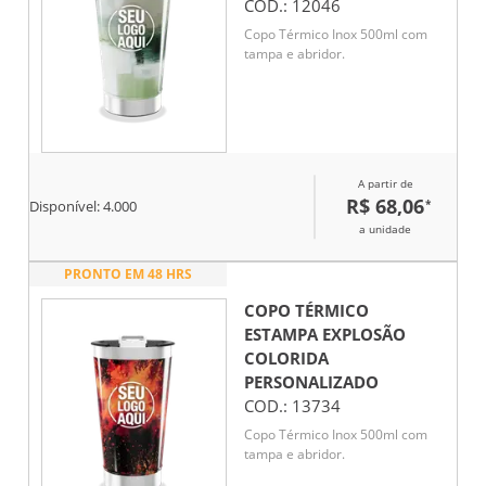
COD.:
12046
Copo Térmico Inox 500ml com
tampa e abridor.
A partir de
R$ 68,06
*
Disponível:
4.000
a unidade
PRONTO EM 48 HRS
COPO TÉRMICO
ESTAMPA EXPLOSÃO
COLORIDA
PERSONALIZADO
COD.:
13734
Copo Térmico Inox 500ml com
tampa e abridor.