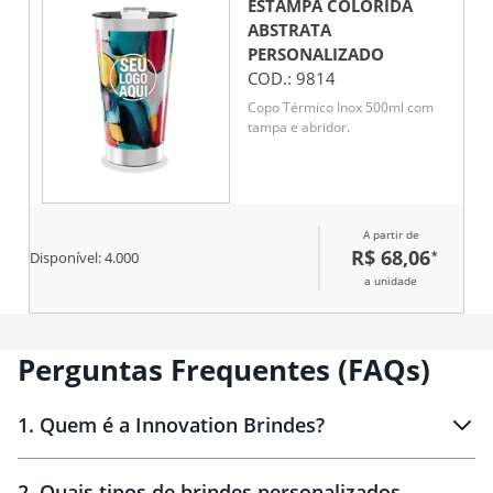
ESTAMPA COLORIDA
ABSTRATA
PERSONALIZADO
COD.:
9814
Copo Térmico Inox 500ml com
tampa e abridor.
A partir de
R$ 68,06
*
Disponível:
4.000
a unidade
Perguntas Frequentes (FAQs)
1
.
Quem é a Innovation Brindes?
Innovation Brindes
2
.
Quais tipos de brindes personalizados