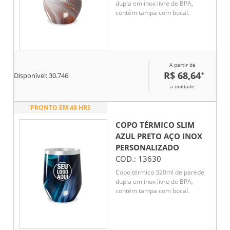
dupla em inox livre de BPA,
contém tampa com bocal.
A partir de
R$ 68,64
*
Disponível:
30.746
a unidade
PRONTO EM 48 HRS
COPO TÉRMICO SLIM
AZUL PRETO AÇO INOX
PERSONALIZADO
COD.:
13630
Copo térmico 320ml de parede
dupla em inox livre de BPA,
contém tampa com bocal.