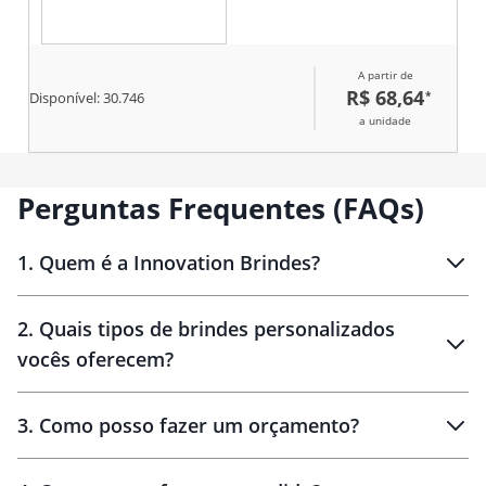
A partir de
R$ 68,64
*
Disponível:
30.746
a unidade
Perguntas Frequentes (FAQs)
1
.
Quem é a Innovation Brindes?
Innovation Brindes
2
.
Quais tipos de brindes personalizados
Brindes
personalizados
vocês oferecem?
3
.
Como posso fazer um orçamento?
personalizados