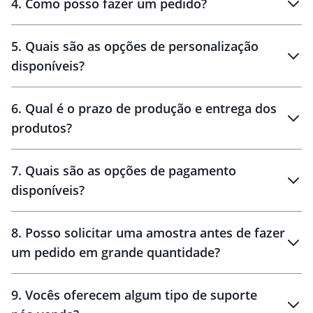
4
.
Como posso fazer um pedido?
brinde
5
.
Quais são as opções de personalização
personalização
disponíveis?
amostra virtual
personalização
6
.
Qual é o prazo de produção e entrega dos
produtos?
7
.
Quais são as opções de pagamento
disponíveis?
10 dias
brinde
48 horas
8
.
Posso solicitar uma amostra antes de fazer
um pedido em grande quantidade?
amostras
9
.
Vocês oferecem algum tipo de suporte