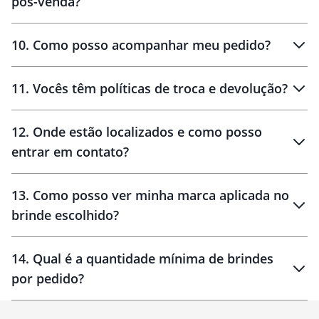
pós-venda?
amostras
10
.
Como posso acompanhar meu pedido?
11
.
Vocês têm políticas de troca e devolução?
12
.
Onde estão localizados e como posso
entrar em contato?
30 dias
90 dias
localizados
13
.
Como posso ver minha marca aplicada no
brinde escolhido?
14
.
Qual é a quantidade mínima de brindes
por pedido?
brinde
Personalizado
1 unidade