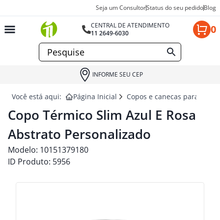
Seja um Consultor
Status do seu pedido
Blog
CENTRAL DE ATENDIMENTO
0
11 2649-6030
INFORME SEU CEP
Você está aqui:
Página Inicial
Copos e canecas para brind
Copo Térmico Slim Azul E Rosa
Abstrato Personalizado
Modelo:
10151379180
ID Produto:
5956