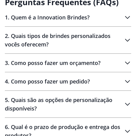
Perguntas Frequentes (FAQs)
1
.
Quem é a Innovation Brindes?
Innovation Brindes
2
.
Quais tipos de brindes personalizados
Brindes
personalizados
vocês oferecem?
3
.
Como posso fazer um orçamento?
personalizados
4
.
Como posso fazer um pedido?
brinde
5
.
Quais são as opções de personalização
personalização
disponíveis?
amostra virtual
personalização
6
.
Qual é o prazo de produção e entrega dos
produtos?