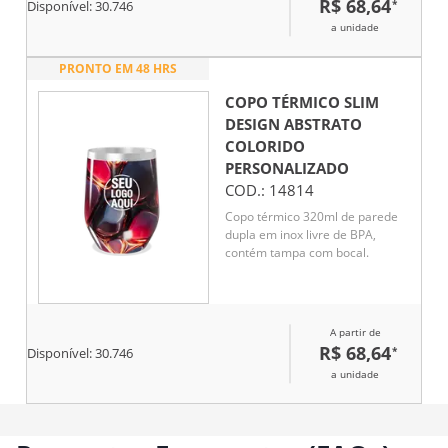
R$ 68,64
*
Disponível:
30.746
a unidade
PRONTO EM 48 HRS
COPO TÉRMICO SLIM
DESIGN ABSTRATO
COLORIDO
PERSONALIZADO
COD.:
14814
Copo térmico 320ml de parede
dupla em inox livre de BPA,
contém tampa com bocal.
A partir de
R$ 68,64
*
Disponível:
30.746
a unidade