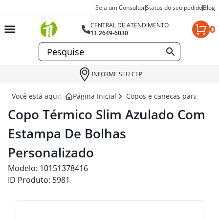
Seja um Consultor
Status do seu pedido
Blog
CENTRAL DE ATENDIMENTO
0
11 2649-6030
INFORME SEU CEP
Você está aqui:
Página Inicial
Copos e canecas para brind
Copo Térmico Slim Azulado Com
Estampa De Bolhas
Personalizado
Modelo:
10151378416
ID Produto:
5981