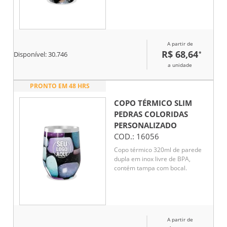
A partir de
R$ 68,64
*
Disponível:
30.746
a unidade
PRONTO EM 48 HRS
COPO TÉRMICO SLIM
PEDRAS COLORIDAS
PERSONALIZADO
COD.:
16056
Copo térmico 320ml de parede
dupla em inox livre de BPA,
contém tampa com bocal.
A partir de