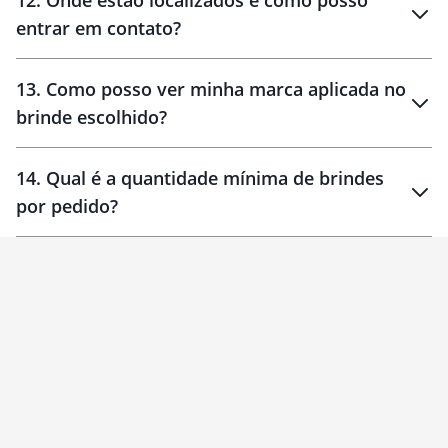
12
.
Onde estão localizados e como posso
entrar em contato?
30 dias
90 dias
localizados
13
.
Como posso ver minha marca aplicada no
brinde escolhido?
14
.
Qual é a quantidade mínima de brindes
por pedido?
brinde
Personalizado
1 unidade