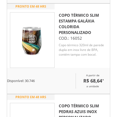
PRONTO EM 48 HRS
COPO TÉRMICO SLIM
ESTAMPA GALÁXIA
COLORIDA
PERSONALIZADO
COD.:
16052
Copo térmico 320ml de parede
dupla em inox livre de BPA,
contém tampa com bocal.
A partir de
R$ 68,64
*
Disponível:
30.746
a unidade
PRONTO EM 48 HRS
COPO TÉRMICO SLIM
PEDRAS AZUIS INOX