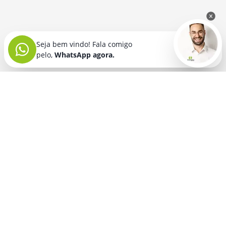
Seja bem vindo! Fala comigo
pelo,
WhatsApp agora.
Seja bem vindo! Fala comigo
pelo,
WhatsApp agora.
BRINDES PERSONALIZADOS
SEGMENTOS
Acessórios De
Guarda Chuva E
Academia para brindes
Celular E Tablet
Guarda Sol
para
Advocacia para brindes
para brindes
brindes
Automotivo para brindes
Acessórios
Kit Churrasco
Técnologicos
para brindes
Churrascaria para brindes
para brindes
Kit Executivo