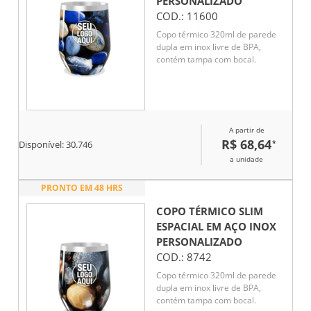
PERSONALIZADO
COD.:
11600
Copo térmico 320ml de parede
dupla em inox livre de BPA,
contém tampa com bocal.
A partir de
R$ 68,64
*
Disponível:
30.746
a unidade
PRONTO EM 48 HRS
COPO TÉRMICO SLIM
ESPACIAL EM AÇO INOX
PERSONALIZADO
COD.:
8742
Copo térmico 320ml de parede
dupla em inox livre de BPA,
contém tampa com bocal.