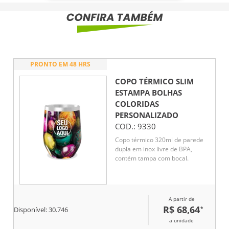
PRONTO EM 48 HRS
COPO TÉRMICO SLIM
ESTAMPA BOLHAS
COLORIDAS
PERSONALIZADO
COD.:
9330
Copo térmico 320ml de parede
dupla em inox livre de BPA,
contém tampa com bocal.
A partir de
R$ 68,64
*
Disponível:
30.746
a unidade