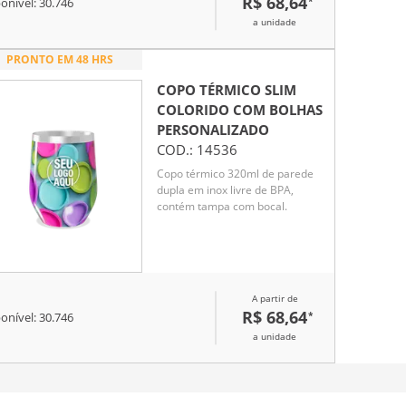
R$ 68,64
*
onível:
30.746
a unidade
PRONTO EM 48 HRS
COPO TÉRMICO SLIM
COLORIDO COM BOLHAS
PERSONALIZADO
COD.:
14536
Copo térmico 320ml de parede
dupla em inox livre de BPA,
contém tampa com bocal.
A partir de
R$ 68,64
*
onível:
30.746
a unidade