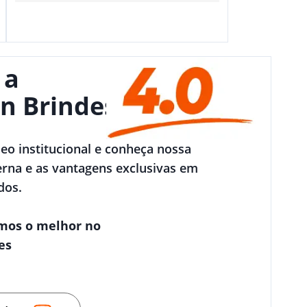
 a
n Brindes
deo institucional e conheça nossa
rna e as vantagens exclusivas em
dos.
mos o melhor no
es