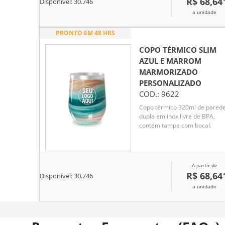
R$ 68,64
Disponível:
30.746
a unidade
PRONTO EM 48 HRS
COPO TÉRMICO SLIM
AZUL E MARROM
MARMORIZADO
PERSONALIZADO
COD.:
9622
Copo térmico 320ml de pared
dupla em inox livre de BPA,
contém tampa com bocal.
A partir de
R$ 68,64
Disponível:
30.746
a unidade