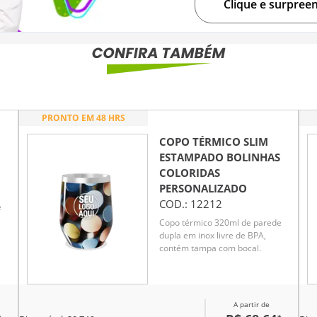
Clique e surpree
PRONTO EM 48 HRS
COPO TÉRMICO SLIM
ESTAMPADO BOLINHAS
COLORIDAS
PERSONALIZADO
COD.:
12212
e
Copo térmico 320ml de parede
dupla em inox livre de BPA,
contém tampa com bocal.
A partir de