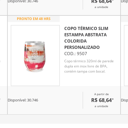
R$ 68,64
*
*
Disponível:
30.746
Disp
a unidade
PRONTO EM 48 HRS
COPO TÉRMICO SLIM
ESTAMPA ABSTRATA
COLORIDA
PERSONALIZADO
COD.:
9507
e
Copo térmico 320ml de parede
dupla em inox livre de BPA,
contém tampa com bocal.
A partir de
R$ 68,64
*
*
Disponível:
30.746
Disp
a unidade