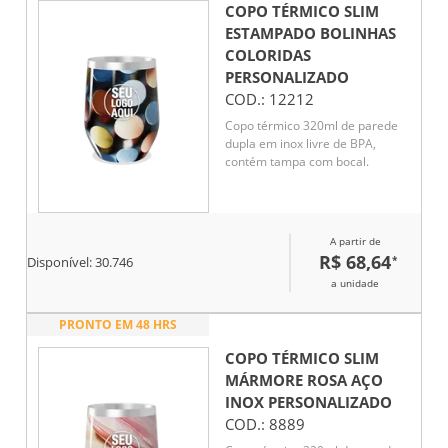
COPO TÉRMICO SLIM
ESTAMPADO BOLINHAS
COLORIDAS
PERSONALIZADO
COD.:
12212
Copo térmico 320ml de parede
dupla em inox livre de BPA,
contém tampa com bocal.
A partir de
R$ 68,64
*
Disponível:
30.746
a unidade
PRONTO EM 48 HRS
COPO TÉRMICO SLIM
MÁRMORE ROSA AÇO
INOX
PERSONALIZADO
COD.:
8889