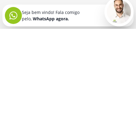
Seja bem vindo! Fala comigo
pelo,
WhatsApp agora.
Seja bem vindo! Fala comigo
pelo,
WhatsApp agora.
BRINDES PERSONALIZADOS
SEGMENTOS
Acessórios De
Guarda Chuva E
Academia para brindes
Celular E Tablet
Guarda Sol
para
Advocacia para brindes
para brindes
brindes
Automotivo para brindes
Acessórios
Kit Churrasco
Técnologicos
para brindes
Churrascaria para brindes
para brindes
Kit Executivo
Corporativo para brindes
Agendas E
para brindes
Calendários
Dia da Mulher para brindes
Kit Queijo E Kit
para brindes
Pizza
para
Dia das Criancas para brindes