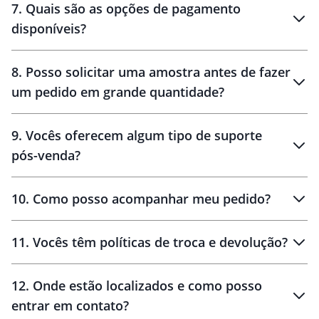
7
.
Quais são as opções de pagamento
disponíveis?
10 dias
brinde
48 horas
8
.
Posso solicitar uma amostra antes de fazer
um pedido em grande quantidade?
amostras
9
.
Vocês oferecem algum tipo de suporte
pós-venda?
amostras
10
.
Como posso acompanhar meu pedido?
11
.
Vocês têm políticas de troca e devolução?
12
.
Onde estão localizados e como posso
entrar em contato?
30 dias
90 dias