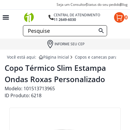
Seja um Consultor
Status do seu pedido
Blog
CENTRAL DE ATENDIMENTO
0
11 2649-6030
INFORME SEU CEP
Você está aqui:
Página Inicial
Copos e canecas para brind
Copo Térmico Slim Estampa
Ondas Roxas Personalizado
Modelo:
101513713965
ID Produto:
6218