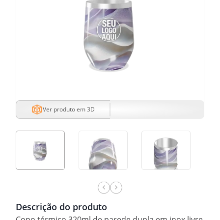
Ver produto em 3D
Descrição do produto
Copo térmico 320ml de parede dupla em inox livre