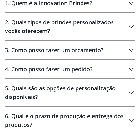
1
.
Quem é a Innovation Brindes?
Innovation Brindes
2
.
Quais tipos de brindes personalizados
Brindes
personalizados
vocês oferecem?
3
.
Como posso fazer um orçamento?
personalizados
4
.
Como posso fazer um pedido?
brinde
5
.
Quais são as opções de personalização
personalização
disponíveis?
amostra virtual
personalização
6
.
Qual é o prazo de produção e entrega dos
produtos?