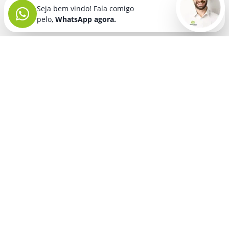
Seja bem vindo! Fala comigo
pelo,
WhatsApp agora.
Seja bem vindo! Fala comigo
pelo,
WhatsApp agora.
BRINDES PERSONALIZADOS
SEGMENTOS
Acessórios De
Guarda Chuva E
Academia para brindes
Celular E Tablet
Guarda Sol
para
Advocacia para brindes
para brindes
brindes
Automotivo para brindes
Acessórios
Kit Churrasco
Técnologicos
para brindes
Churrascaria para brindes
para brindes
Kit Executivo
Corporativo para brindes
Agendas E
para brindes
Calendários
Dia da Mulher para brindes
Kit Queijo E Kit
para brindes
Pizza
para
Dia das Criancas para brindes
Beleza &
brindes
Dia das Maes para brindes
Autocuidado