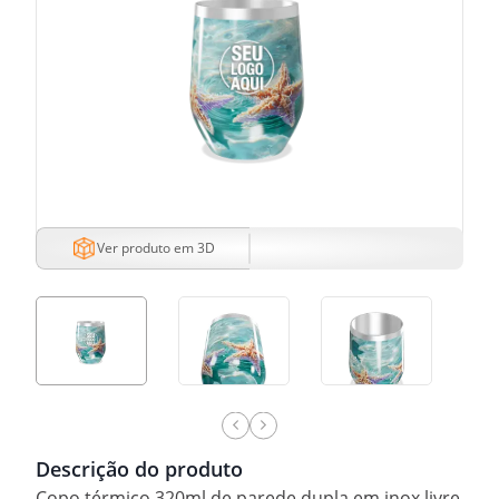
Ver produto em 3D
Descrição do produto
Copo térmico 320ml de parede dupla em inox livre