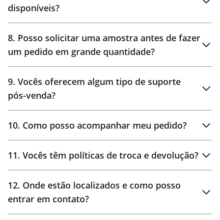
disponíveis?
10 dias
brinde
48 horas
8
.
Posso solicitar uma amostra antes de fazer
um pedido em grande quantidade?
amostras
9
.
Vocês oferecem algum tipo de suporte
pós-venda?
amostras
10
.
Como posso acompanhar meu pedido?
11
.
Vocês têm políticas de troca e devolução?
12
.
Onde estão localizados e como posso
entrar em contato?
30 dias
90 dias
localizados