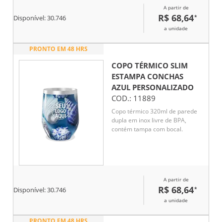
A partir de
R$ 68,64
*
Disponível:
30.746
a unidade
PRONTO EM 48 HRS
COPO TÉRMICO SLIM
ESTAMPA CONCHAS
AZUL
PERSONALIZADO
COD.:
11889
Copo térmico 320ml de parede
dupla em inox livre de BPA,
contém tampa com bocal.
A partir de
R$ 68,64
*
Disponível:
30.746
a unidade
PRONTO EM 48 HRS