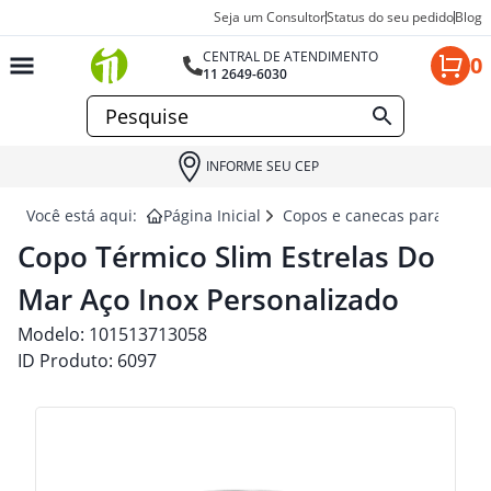
Seja um Consultor
Status do seu pedido
Blog
CENTRAL DE ATENDIMENTO
0
11 2649-6030
INFORME SEU CEP
Você está aqui:
Página Inicial
Copos e canecas para brind
Copo Térmico Slim Estrelas Do
Mar Aço Inox Personalizado
Modelo:
101513713058
ID Produto:
6097