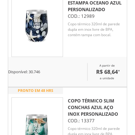
ESTAMPA OCEANO AZUL
PERSONALIZADO
COD.:
12989
Copo térmico 320ml de parede
dupla em inox livre de BPA,
contém tampa com bocal.
A partir de
R$ 68,64
*
Disponível:
30.746
a unidade
PRONTO EM 48 HRS
COPO TÉRMICO SLIM
CONCHAS AZUL AÇO
INOX
PERSONALIZADO
COD.:
13377
Copo térmico 320ml de parede
dupla em inox livre de BPA,