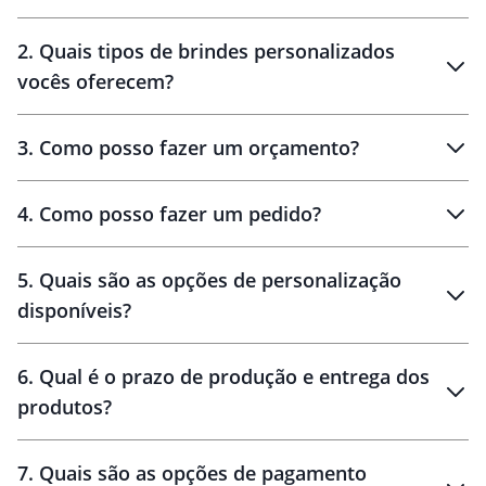
Innovation Brindes
2
.
Quais tipos de brindes personalizados
Brindes
personalizados
vocês oferecem?
3
.
Como posso fazer um orçamento?
personalizados
4
.
Como posso fazer um pedido?
brinde
5
.
Quais são as opções de personalização
personalização
disponíveis?
amostra virtual
personalização
6
.
Qual é o prazo de produção e entrega dos
produtos?
7
.
Quais são as opções de pagamento