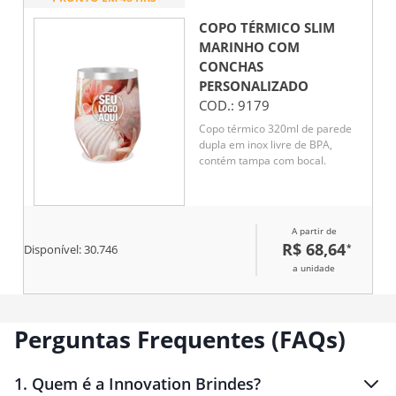
COPO TÉRMICO SLIM
MARINHO COM
CONCHAS
PERSONALIZADO
COD.:
9179
Copo térmico 320ml de parede
dupla em inox livre de BPA,
contém tampa com bocal.
A partir de
R$ 68,64
*
Disponível:
30.746
a unidade
Perguntas Frequentes (FAQs)
1
.
Quem é a Innovation Brindes?