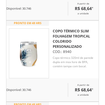
A partir de
R$ 68,64
*
Disponível:
30.746
a unidade
PRONTO EM 48 HRS
COPO TÉRMICO SLIM
FOLHAGEM TROPICAL
COLORIDO
PERSONALIZADO
COD.:
8940
Copo térmico 320ml de parede
dupla em inox livre de BPA,
contém tampa com bocal.
A partir de
R$ 68,64
*
Disponível:
30.746
a unidade
PRONTO EM 48 HRS