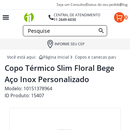
Seja um Consultor
Status do seu pedido
Blog
CENTRAL DE ATENDIMENTO
0
11 2649-6030
INFORME SEU CEP
Você está aqui:
Página Inicial
Copos e canecas para brind
Copo Térmico Slim Floral Bege
Aço Inox Personalizado
Modelo:
10151378964
ID Produto:
15407