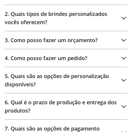
Innovation Brindes
2
.
Quais tipos de brindes personalizados
Brindes
personalizados
vocês oferecem?
3
.
Como posso fazer um orçamento?
personalizados
4
.
Como posso fazer um pedido?
brinde
5
.
Quais são as opções de personalização
personalização
disponíveis?
amostra virtual
personalização
6
.
Qual é o prazo de produção e entrega dos
produtos?
7
.
Quais são as opções de pagamento