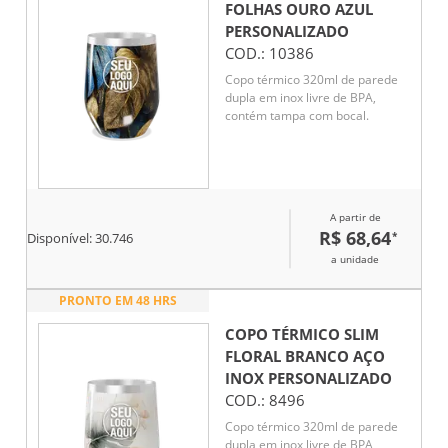
FOLHAS OURO AZUL
PERSONALIZADO
COD.:
10386
Copo térmico 320ml de parede
dupla em inox livre de BPA,
contém tampa com bocal.
A partir de
R$ 68,64
*
Disponível:
30.746
a unidade
PRONTO EM 48 HRS
COPO TÉRMICO SLIM
FLORAL BRANCO AÇO
INOX
PERSONALIZADO
COD.:
8496
Copo térmico 320ml de parede
dupla em inox livre de BPA,