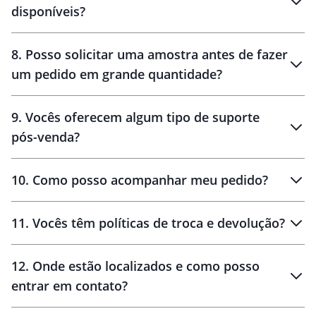
disponíveis?
10 dias
brinde
48 horas
8
.
Posso solicitar uma amostra antes de fazer
um pedido em grande quantidade?
amostras
9
.
Vocês oferecem algum tipo de suporte
pós-venda?
amostras
10
.
Como posso acompanhar meu pedido?
11
.
Vocês têm políticas de troca e devolução?
12
.
Onde estão localizados e como posso
entrar em contato?
30 dias
90 dias
localizados