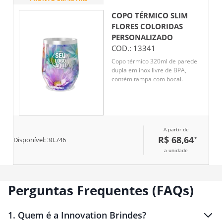
COPO TÉRMICO SLIM
FLORES COLORIDAS
PERSONALIZADO
COD.:
13341
Copo térmico 320ml de parede
dupla em inox livre de BPA,
contém tampa com bocal.
A partir de
R$ 68,64
*
Disponível:
30.746
a unidade
Perguntas Frequentes (FAQs)
1
.
Quem é a Innovation Brindes?