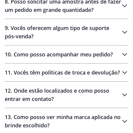
8
.
Posso solicitar uma amostra antes de fazer
um pedido em grande quantidade?
amostras
9
.
Vocês oferecem algum tipo de suporte
pós-venda?
amostras
10
.
Como posso acompanhar meu pedido?
11
.
Vocês têm políticas de troca e devolução?
12
.
Onde estão localizados e como posso
entrar em contato?
30 dias
90 dias
localizados
13
.
Como posso ver minha marca aplicada no
brinde escolhido?