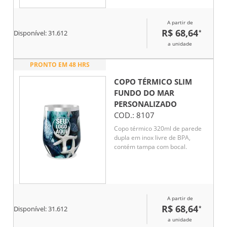
A partir de
R$ 68,64
*
Disponível:
31.612
a unidade
PRONTO EM 48 HRS
COPO TÉRMICO SLIM
FUNDO DO MAR
PERSONALIZADO
COD.:
8107
Copo térmico 320ml de parede
dupla em inox livre de BPA,
contém tampa com bocal.
A partir de
R$ 68,64
*
Disponível:
31.612
a unidade