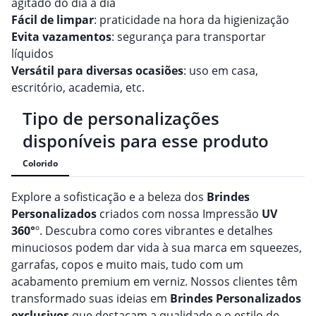
agitado do dia a dia
Fácil de limpar
: praticidade na hora da higienização
Evita vazamentos
: segurança para transportar
líquidos
Versátil para diversas ocasiões
: uso em casa,
escritório, academia, etc.
Tipo de personalizações
disponíveis para esse produto
Colorido
Explore a sofisticação e a beleza dos
Brindes
Personalizado
s
criados com nossa Impressão
UV
360°
º. Descubra como cores vibrantes e detalhes
minuciosos podem dar vida à sua marca em squeezes,
garrafas, copos e muito mais, tudo com um
acabamento premium em verniz. Nossos clientes têm
transformado suas ideias em
Brindes
Personalizado
s
exclusivos
que destacam a qualidade e o estilo de