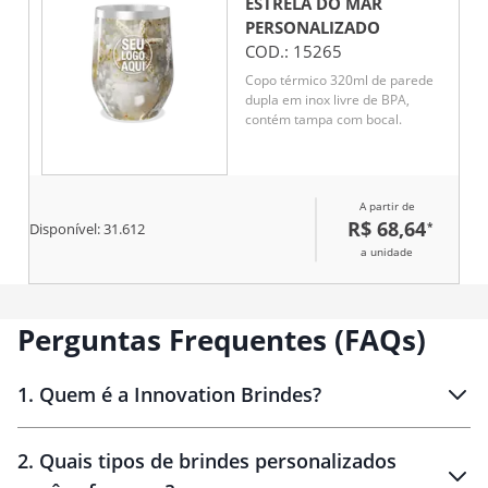
ESTRELA DO MAR
PERSONALIZADO
COD.:
15265
Copo térmico 320ml de parede
dupla em inox livre de BPA,
contém tampa com bocal.
A partir de
R$ 68,64
*
Disponível:
31.612
a unidade
Perguntas Frequentes (FAQs)
1
.
Quem é a Innovation Brindes?
Innovation Brindes
2
.
Quais tipos de brindes personalizados
Brindes
personalizados