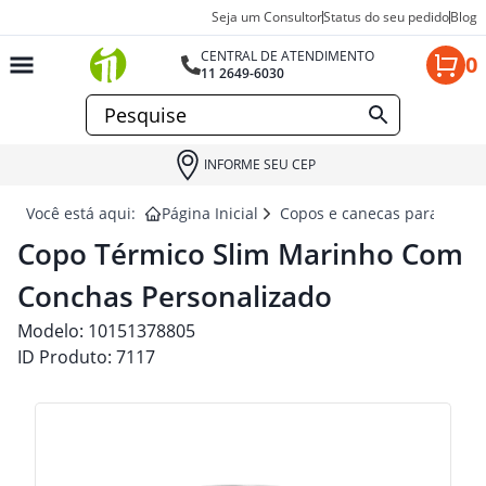
Seja um Consultor
Status do seu pedido
Blog
CENTRAL DE ATENDIMENTO
0
11 2649-6030
INFORME SEU CEP
Você está aqui:
Página Inicial
Copos e canecas para brind
Copo Térmico Slim Marinho Com
Conchas Personalizado
Modelo:
10151378805
ID Produto:
7117