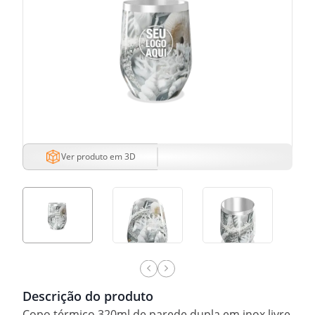
Ver produto em 3D
Descrição do produto
Copo térmico 320ml de parede dupla em inox livre