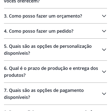
vocês oferecem?
3
.
Como posso fazer um orçamento?
personalizados
4
.
Como posso fazer um pedido?
brinde
5
.
Quais são as opções de personalização
personalização
disponíveis?
amostra virtual
personalização
6
.
Qual é o prazo de produção e entrega dos
produtos?
7
.
Quais são as opções de pagamento
disponíveis?
10 dias
brinde
48 horas