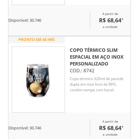
A partir de
R$ 68,64
*
Disponível:
30.746
a unidade
PRONTO EM 48 HRS
COPO TÉRMICO SLIM
ESPACIAL EM AÇO INOX
PERSONALIZADO
COD.:
8742
Copo térmico 320ml de parede
dupla em inox livre de BPA,
contém tampa com bocal.
A partir de
R$ 68,64
*
Disponível:
30.746
a unidade