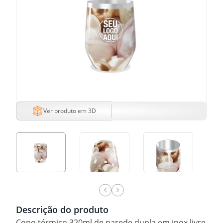
Ver produto em 3D
Descrição do produto
Copo térmico 320ml de parede dupla em inox livre