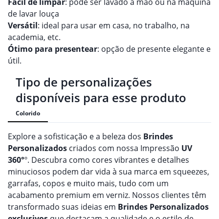
Fácil de limpar
: pode ser lavado à mão ou na máquina
de lavar louça
Versátil
: ideal para usar em casa, no trabalho, na
academia, etc.
Ótimo para presentear
: opção de presente elegante e
útil.
Tipo de personalizações
disponíveis para esse produto
Colorido
Explore a sofisticação e a beleza dos
Brindes
Personalizado
s
criados com nossa Impressão
UV
360°
º. Descubra como cores vibrantes e detalhes
minuciosos podem dar vida à sua marca em squeezes,
garrafas, copos e muito mais, tudo com um
acabamento premium em verniz. Nossos clientes têm
transformado suas ideias em
Brindes
Personalizado
s
exclusivos
que destacam a qualidade e o estilo de