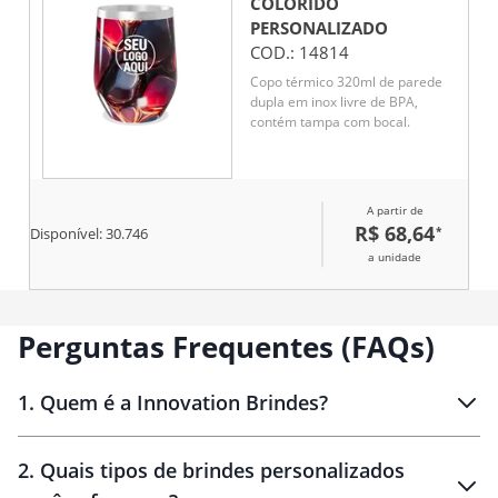
COLORIDO
PERSONALIZADO
COD.:
14814
Copo térmico 320ml de parede
dupla em inox livre de BPA,
contém tampa com bocal.
A partir de
R$ 68,64
*
Disponível:
30.746
a unidade
Perguntas Frequentes (FAQs)
1
.
Quem é a Innovation Brindes?
Innovation Brindes
2
.
Quais tipos de brindes personalizados
Brindes
personalizados