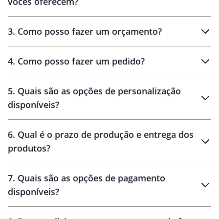
vocês oferecem?
3
.
Como posso fazer um orçamento?
personalizados
4
.
Como posso fazer um pedido?
brinde
5
.
Quais são as opções de personalização
personalização
disponíveis?
amostra virtual
personalização
6
.
Qual é o prazo de produção e entrega dos
produtos?
7
.
Quais são as opções de pagamento
disponíveis?
10 dias
brinde
48 horas