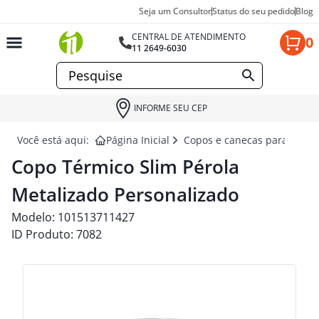
Seja um Consultor
Status do seu pedido
Blog
CENTRAL DE ATENDIMENTO
0
11 2649-6030
INFORME SEU CEP
Você está aqui:
Página Inicial
Copos e canecas para brind
Copo Térmico Slim Pérola
Metalizado Personalizado
Modelo:
101513711427
ID Produto:
7082