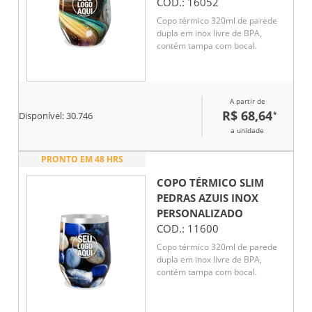
COD.:
16052
Copo térmico 320ml de parede
dupla em inox livre de BPA,
contém tampa com bocal.
A partir de
R$ 68,64
*
Disponível:
30.746
a unidade
PRONTO EM 48 HRS
COPO TÉRMICO SLIM
PEDRAS AZUIS INOX
PERSONALIZADO
COD.:
11600
Copo térmico 320ml de parede
dupla em inox livre de BPA,
contém tampa com bocal.