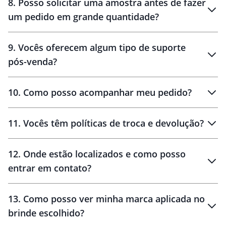
8
.
Posso solicitar uma amostra antes de fazer
um pedido em grande quantidade?
amostras
9
.
Vocês oferecem algum tipo de suporte
pós-venda?
amostras
10
.
Como posso acompanhar meu pedido?
11
.
Vocês têm políticas de troca e devolução?
12
.
Onde estão localizados e como posso
entrar em contato?
30 dias
90 dias
localizados
13
.
Como posso ver minha marca aplicada no
brinde escolhido?