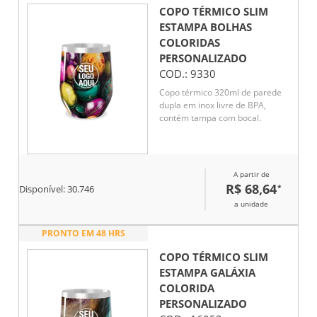
COPO TÉRMICO SLIM
ESTAMPA BOLHAS
COLORIDAS
PERSONALIZADO
COD.:
9330
Copo térmico 320ml de parede
dupla em inox livre de BPA,
contém tampa com bocal.
A partir de
R$ 68,64
*
Disponível:
30.746
a unidade
PRONTO EM 48 HRS
COPO TÉRMICO SLIM
ESTAMPA GALÁXIA
COLORIDA
PERSONALIZADO