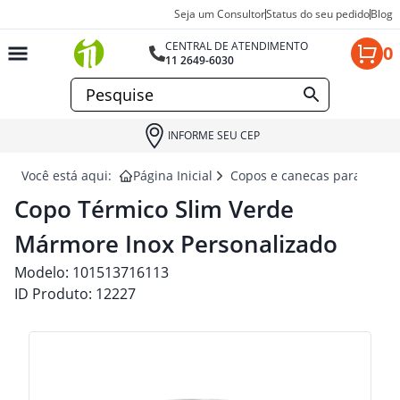
Seja um Consultor
Status do seu pedido
Blog
CENTRAL DE ATENDIMENTO
0
11 2649-6030
INFORME SEU CEP
Você está aqui:
Página Inicial
Copos e canecas para brind
Copo Térmico Slim Verde
Mármore Inox Personalizado
Modelo:
101513716113
ID Produto:
12227