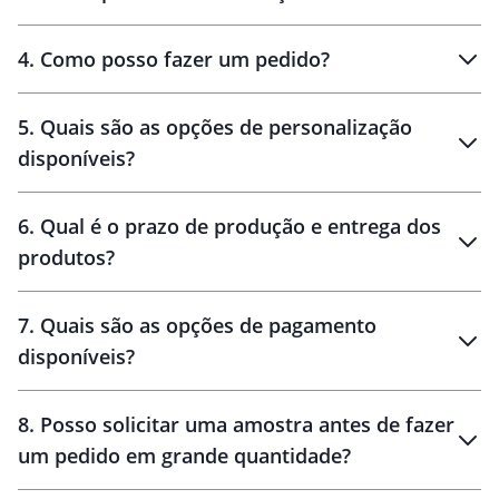
personalizados
4
.
Como posso fazer um pedido?
brinde
5
.
Quais são as opções de personalização
personalização
disponíveis?
amostra virtual
personalização
6
.
Qual é o prazo de produção e entrega dos
produtos?
7
.
Quais são as opções de pagamento
disponíveis?
10 dias
brinde
48 horas
8
.
Posso solicitar uma amostra antes de fazer
um pedido em grande quantidade?