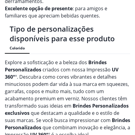
derramamentos.
Excelente opção de presente
: para amigos e
familiares que apreciam bebidas quentes.
Tipo de personalizações
disponíveis para esse produto
Colorido
Explore a sofisticação e a beleza dos
Brindes
Personalizado
s
criados com nossa Impressão
UV
360°
º. Descubra como cores vibrantes e detalhes
minuciosos podem dar vida à sua marca em squeezes,
garrafas, copos e muito mais, tudo com um
acabamento premium em verniz. Nossos clientes têm
transformado suas ideias em
Brindes
Personalizado
s
exclusivos
que destacam a qualidade e o estilo de
suas marcas. Se você busca impressionar com
Brindes
Personalizado
s
que combinam inovação e elegância, a
Impressão
UV 360°
º é a escolha ideal.