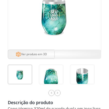
Ver produto em 3D
Descrição do produto
Copo térmico 320ml de parede dupla em inox livre