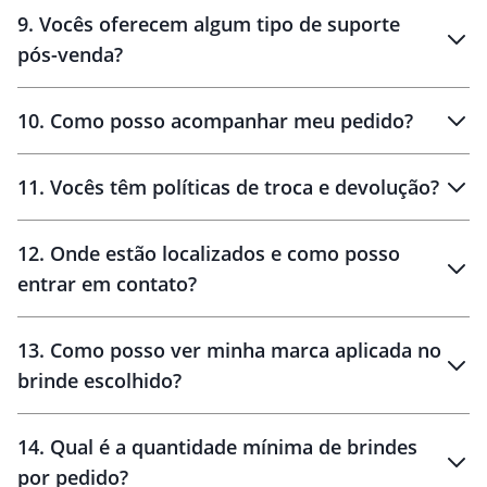
amostras
9
.
Vocês oferecem algum tipo de suporte
pós-venda?
amostras
10
.
Como posso acompanhar meu pedido?
11
.
Vocês têm políticas de troca e devolução?
12
.
Onde estão localizados e como posso
entrar em contato?
30 dias
90 dias
localizados
13
.
Como posso ver minha marca aplicada no
brinde escolhido?
14
.
Qual é a quantidade mínima de brindes
por pedido?
brinde
Personalizado