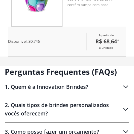
contém tampa com bocal.
A partir de
R$ 68,64
*
Disponível:
30.746
a unidade
Perguntas Frequentes (FAQs)
1
.
Quem é a Innovation Brindes?
Innovation Brindes
2
.
Quais tipos de brindes personalizados
Brindes
personalizados
vocês oferecem?
3
.
Como posso fazer um orçamento?