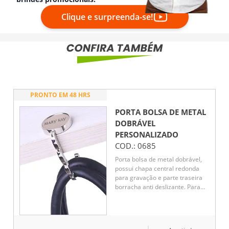
Clique e surpreenda-se!
PRONTO EM 48 HRS
PORTA BOLSA DE METAL
DOBRÁVEL
PERSONALIZADO
COD.:
0685
Porta bolsa de metal dobrável,
possui chapa central redonda
para gravação e parte traseira
borracha anti deslizante. Para
utilizar o porta bolsa basta puxar
a lateral(é imantado) e abri-lo.