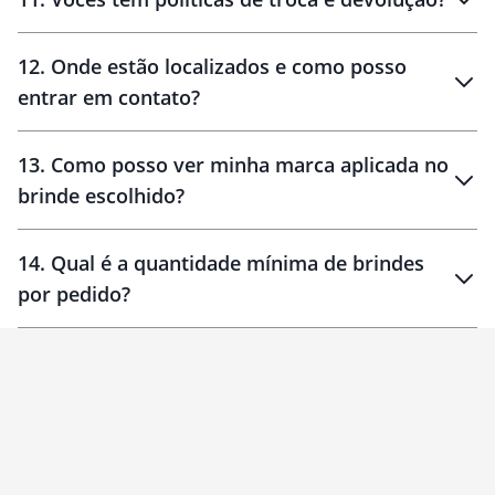
12
.
Onde estão localizados e como posso
entrar em contato?
30 dias
90 dias
localizados
13
.
Como posso ver minha marca aplicada no
brinde escolhido?
14
.
Qual é a quantidade mínima de brindes
por pedido?
brinde
Personalizado
1 unidade