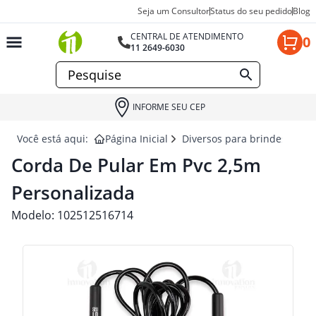
Seja um Consultor
Status do seu pedido
Blog
CENTRAL DE ATENDIMENTO
0
11 2649-6030
INFORME SEU CEP
Você está aqui:
Página Inicial
Diversos para brindes
CO
Corda De Pular Em Pvc 2,5m
Personalizada
Modelo:
102512516714