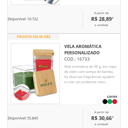
leve
A partir de
R$ 28,89
*
Disponível:
10.722
a unidade
PRONTO EM 48 HRS
VELA AROMÁTICA
PERSONALIZADO
COD.:
16733
Vela aromática de 50 g, em copo
de vidro com tampa de bambu.
As diversas fragrâncias ajudam
a criar um ambiente mais
relaxante em sua casa, adaptado
às suas preferências. Fornecido
cores
em caixa de oferta individual. A
cor e o resultado da impressão
nos materiais naturais pode
A partir de
variar entre produtos. Cor 103 -
R$ 30,66
*
Canela Cor 105 - Flores
Disponível:
55.845
japonesas (Sakura) Cor 106 -
a unidade