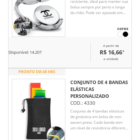
resistente, ideal para manter sua
bolsa sempre por perto e longe
do chão. Pode ser apoiado em
superfícies como mesas para
pendurar a alça com segurança.
cores
Quando não está em uso,
recolhe-se de forma compacta e
se mantém fixo à base por um
A partir de
ímã discreto e funcional.
R$ 16,66
*
Disponível:
14.207
a unidade
PRONTO EM 48 HRS
CONJUNTO DE 4 BANDAS
ELÁSTICAS
PERSONALIZADO
COD.:
4330
Conjunto de 4 bandas elásticas
de ginástica em bolsa de non-
woven preta. Cada banda tem
um nível de resistência diferente:
Vermelha - forte, Amarela -
média, Azul - leve, Verde - muito