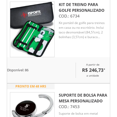
KIT DE TREINO PARA
GOLFE
PERSONALIZADO
COD.:
6734
Kit portátil de golfe para treinos
em casa ou no escritório. Inclui
taco desmontável (84,5?cm), 2
bolinhas (3,5?cm) e buraco
moldura (9,5?cm). Diversão e
precisão em qualquer lugar!
A partir de
R$ 246,73
*
Disponível:
86
a unidade
PRONTO EM 48 HRS
SUPORTE DE BOLSA PARA
MESA
PERSONALIZADO
COD.:
7453
Suporte de bolsa em metal