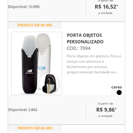
A partir de
R$ 16,52
*
Disponível:
10.990
a unidade
PRONTO EM 48 HRS
PORTA OBJETOS
PERSONALIZADO
COD.:
7094
Porta objetos em plástico. Possui
tampa com abertura e
fechamento por encaixe,
proporcionando facilidade ao
acesso dos itens.
cores
A partir de
R$ 9,86
*
Disponível:
2.842
a unidade
PRONTO EM 48 HRS