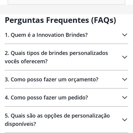
Baunilha Cor 109 - Maçã verde
Perguntas Frequentes (FAQs)
1
.
Quem é a Innovation Brindes?
Innovation Brindes
2
.
Quais tipos de brindes personalizados
Brindes
personalizados
vocês oferecem?
3
.
Como posso fazer um orçamento?
personalizados
4
.
Como posso fazer um pedido?
brinde
5
.
Quais são as opções de personalização
personalização
disponíveis?
amostra virtual