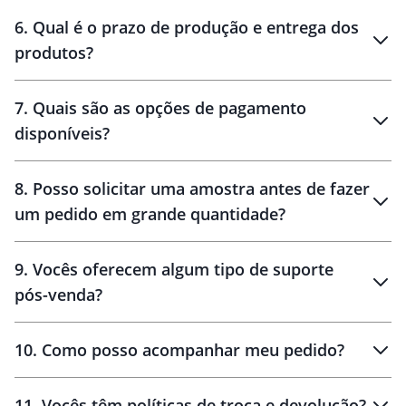
personalização
6
.
Qual é o prazo de produção e entrega dos
produtos?
7
.
Quais são as opções de pagamento
disponíveis?
10 dias
brinde
48 horas
8
.
Posso solicitar uma amostra antes de fazer
um pedido em grande quantidade?
amostras
9
.
Vocês oferecem algum tipo de suporte
pós-venda?
amostras
10
.
Como posso acompanhar meu pedido?
11
.
Vocês têm políticas de troca e devolução?