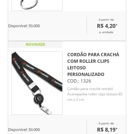
A partir de
R$ 4,20
*
Disponível:
50.000
a unidade
NOVIDADE
CORDÃO PARA CRACHÁ
COM ROLLER CLIPS
LEITOSO
PERSONALIZADO
COD.:
1326
Cordão para crachá retrátil.
Acompanha roller clips leitoso 85
cm x 2 cm
A partir de
R$ 8,19
*
Disponível:
50.000