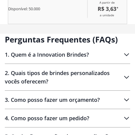
A partir de
R$ 3,63
*
Disponível:
50.000
a unidade
Perguntas Frequentes (FAQs)
1
.
Quem é a Innovation Brindes?
Innovation Brindes
2
.
Quais tipos de brindes personalizados
Brindes
personalizados
vocês oferecem?
3
.
Como posso fazer um orçamento?
personalizados
4
.
Como posso fazer um pedido?
brinde