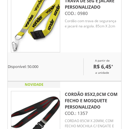
TRAVA DE SEG E JACARÉ
PERSONALIZADO
COD.:
0980
Cordão com trava de segurança
e jacaré na argola. 85cm X 2cm
A partir de
R$ 6,45
*
Disponível:
50.000
a unidade
NOVIDADE
CORDÃO 85X2,0CM COM
FECHO E MOSQUETE
PERSONALIZADO
COD.:
1357
CORDAO 85CM X 20MM, COM
FECHO MOCHILA C/ ENGATE E