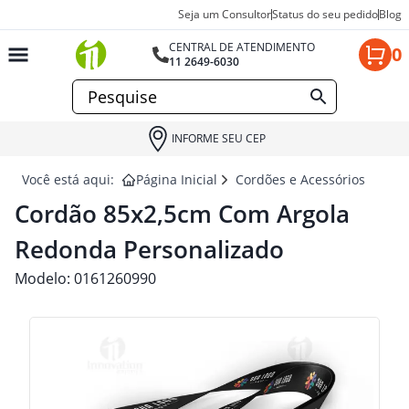
Seja um Consultor
Status do seu pedido
Blog
CENTRAL DE ATENDIMENTO
0
11 2649-6030
INFORME SEU CEP
Você está aqui:
Página Inicial
Cordões e Acessórios de Co
Cordão 85x2,5cm Com Argola
Redonda Personalizado
Modelo:
0161260990