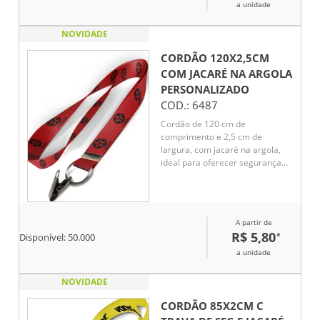
a unidade
NOVIDADE
CORDÃO 120X2,5CM
COM JACARÉ NA ARGOLA
PERSONALIZADO
COD.:
6487
Cordão de 120 cm de
comprimento e 2,5 cm de
largura, com jacaré na argola,
ideal para oferecer segurança
no fechamento e praticidade no
uso. Sua estrutura robusta e o
detalhe do jacaré proporcionam
resistência e um toque funcional
A partir de
para o dia a dia.
R$ 5,80
*
Disponível:
50.000
a unidade
NOVIDADE
CORDÃO 85X2CM C