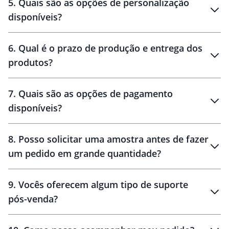
5
.
Quais são as opções de personalização
personalização
disponíveis?
amostra virtual
personalização
6
.
Qual é o prazo de produção e entrega dos
produtos?
7
.
Quais são as opções de pagamento
disponíveis?
10 dias
brinde
48 horas
8
.
Posso solicitar uma amostra antes de fazer
um pedido em grande quantidade?
amostras
9
.
Vocês oferecem algum tipo de suporte
pós-venda?
amostras