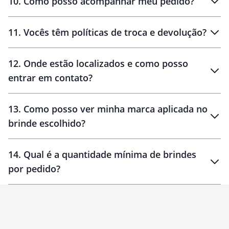
10
.
Como posso acompanhar meu pedido?
11
.
Vocês têm políticas de troca e devolução?
12
.
Onde estão localizados e como posso
entrar em contato?
30 dias
90 dias
localizados
13
.
Como posso ver minha marca aplicada no
brinde escolhido?
14
.
Qual é a quantidade mínima de brindes
por pedido?
brinde
Personalizado
1 unidade