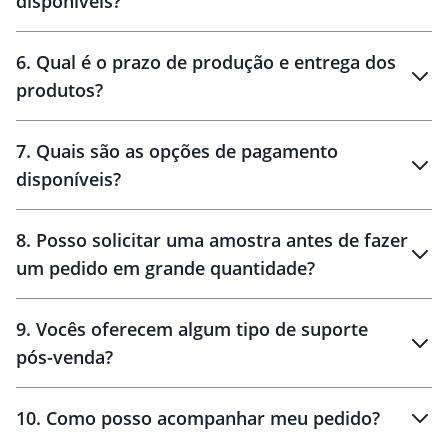
disponíveis?
amostra virtual
personalização
6
.
Qual é o prazo de produção e entrega dos
produtos?
7
.
Quais são as opções de pagamento
disponíveis?
10 dias
brinde
48 horas
8
.
Posso solicitar uma amostra antes de fazer
um pedido em grande quantidade?
amostras
9
.
Vocês oferecem algum tipo de suporte
pós-venda?
amostras
10
.
Como posso acompanhar meu pedido?