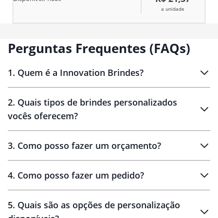
a unidade
Perguntas Frequentes (FAQs)
1
.
Quem é a Innovation Brindes?
Innovation Brindes
2
.
Quais tipos de brindes personalizados
Brindes
personalizados
vocês oferecem?
3
.
Como posso fazer um orçamento?
personalizados
4
.
Como posso fazer um pedido?
brinde
5
.
Quais são as opções de personalização
personalização