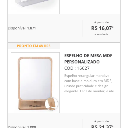
A partir de
R$ 16,07
*
Disponível:
1.871
a unidade
PRONTO EM 48 HRS
ESPELHO DE MESA MDF
PERSONALIZADO
COD.:
16627
Espelho retangular montável
com base e moldura em MDF,
unindo praticidade e design
elegante. Fácil de montar, é ideal
para uso diário em mesas ou
ambientes corporativos. Um
brinde funcional e sofisticado,
que agrega valor e utilidade ao
dia a dia do cliente.
A partir de
R$ 21,37
*
Disponível:
1.009