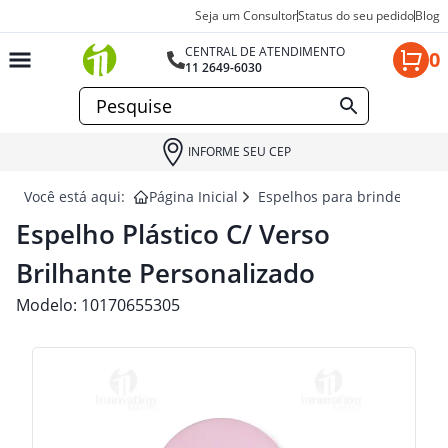
Seja um Consultor
Status do seu pedido
Blog
CENTRAL DE ATENDIMENTO
0
11 2649-6030
INFORME SEU CEP
Você está aqui:
Página Inicial
Espelhos para brindes
ES
Espelho Plástico C/ Verso
Brilhante Personalizado
Modelo:
10170655305