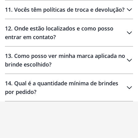
11
.
Vocês têm políticas de troca e devolução?
12
.
Onde estão localizados e como posso
entrar em contato?
30 dias
90 dias
localizados
13
.
Como posso ver minha marca aplicada no
brinde escolhido?
14
.
Qual é a quantidade mínima de brindes
por pedido?
brinde
Personalizado
1 unidade