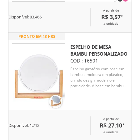
cuidados pessoais.
A partir de
R$ 3,57
*
Disponível:
83.466
a unidade
PRONTO EM 48 HRS
ESPELHO DE MESA
BAMBU
PERSONALIZADO
COD.:
16501
Espelho giratório com base em
bambu e moldura em plástico,
unindo design moderno e
praticidade. A base em bambu
confere um toque natural e
elegante, enquanto o sistema
giratório facilita o uso no dia a
dia. Uma opção funcional e
sofisticada, ideal para brindes
A partir de
corporativos que valorizam
R$ 27,10
*
utilidade e estilo.
Disponível:
1.712
a unidade