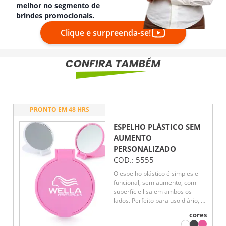
melhor no segmento de
brindes promocionais.
Clique e surpreenda-se!
PRONTO EM 48 HRS
ESPELHO PLÁSTICO SEM
AUMENTO
PERSONALIZADO
COD.:
5555
O espelho plástico é simples e
funcional, sem aumento, com
superfície lisa em ambos os
lados. Perfeito para uso diário, é
leve e fácil de transportar, ideal
cores
para retoques rápidos e