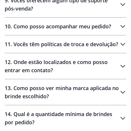
9
.
Vocês oferecem algum tipo de suporte
pós-venda?
amostras
10
.
Como posso acompanhar meu pedido?
11
.
Vocês têm políticas de troca e devolução?
12
.
Onde estão localizados e como posso
entrar em contato?
30 dias
90 dias
localizados
13
.
Como posso ver minha marca aplicada no
brinde escolhido?
14
.
Qual é a quantidade mínima de brindes
por pedido?
brinde
Personalizado