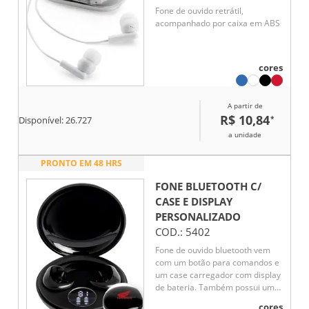
Fone de ouvido retrátil,
acompanhado por caixa em ABS
cores
A partir de
R$ 10,84
*
Disponível:
26.727
a unidade
PRONTO EM 48 HRS
FONE BLUETOOTH C/
CASE E DISPLAY
PERSONALIZADO
COD.:
5402
Fone de ouvido bluetooth vem
com um botão para comandos e
um case carregador com display
de bateria. Também possui um
modo sono, onde funciona por
cores