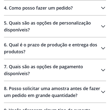
personalizados
4
.
Como posso fazer um pedido?
brinde
5
.
Quais são as opções de personalização
personalização
disponíveis?
amostra virtual
personalização
6
.
Qual é o prazo de produção e entrega dos
produtos?
7
.
Quais são as opções de pagamento
disponíveis?
10 dias
brinde
48 horas
8
.
Posso solicitar uma amostra antes de fazer
um pedido em grande quantidade?
amostras