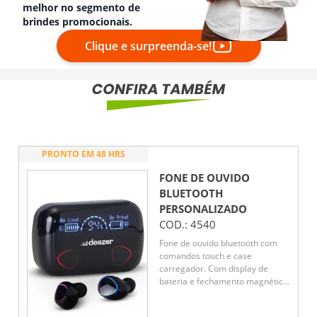
melhor no segmento de
brindes promocionais.
Clique e surpreenda-se!
PRONTO EM 48 HRS
FONE DE OUVIDO
BLUETOOTH
PERSONALIZADO
COD.:
4540
Fone de ouvido bluetooth com
comandos touch e case
carregador. Com display de
bateria e fechamento magnético,
o case pode ser utilizado
também como um power bank