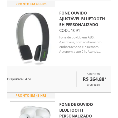
PRONTO EM 48 HRS
FONE OUVIDO
AJUSTÁVEL BLUETOOTH
5H
PERSONALIZADO
COD.:
1091
Fone de ouvido em ABS.
Ajustáveis, com acabamento
emborrachado e bluetooth.
Autonomia até 5 h. Atende
chamadas, controle de volume e
conexão à playlist do dispositivo
móvel. Permite emparelhamento
com 2 dispositivos móveis em
A partir de
simultâneo. Incluso cabo
R$ 264,88
*
Disponível:
479
USB/micro USB.
a unidade
PRONTO EM 48 HRS
FONE DE OUVIDO
BLUETOOTH
PERSONALIZADO