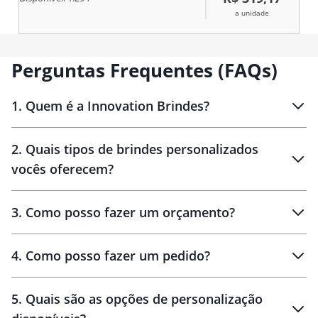
borracha. Fornecido em caixa
presente de papel kraft. Caixa:
a unidade
75 x 150 x 45 mm
Perguntas Frequentes (FAQs)
1
.
Quem é a Innovation Brindes?
Innovation Brindes
2
.
Quais tipos de brindes personalizados
Brindes
personalizados
vocês oferecem?
3
.
Como posso fazer um orçamento?
personalizados
4
.
Como posso fazer um pedido?
brinde
5
.
Quais são as opções de personalização
personalização