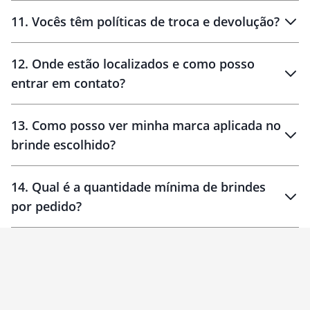
11
.
Vocês têm políticas de troca e devolução?
12
.
Onde estão localizados e como posso
entrar em contato?
30 dias
90 dias
localizados
13
.
Como posso ver minha marca aplicada no
brinde escolhido?
14
.
Qual é a quantidade mínima de brindes
por pedido?
brinde
Personalizado
1 unidade