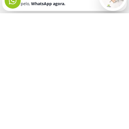
pelo,
WhatsApp agora.
Seja bem vindo! Fala comigo
pelo,
WhatsApp agora.
BRINDES PERSONALIZADOS
SEGMENTOS
Acessórios De
Guarda Chuva E
Academia para brindes
Celular E Tablet
Guarda Sol
para
Advocacia para brindes
para brindes
brindes
Automotivo para brindes
Acessórios
Kit Churrasco
Técnologicos
para brindes
Churrascaria para brindes
para brindes
Kit Executivo
Corporativo para brindes
Agendas E
para brindes
Calendários
Dia da Mulher para brindes
Kit Queijo E Kit
para brindes
Pizza
para
Dia das Criancas para brindes
Beleza &
brindes
Dia das Maes para brindes
Autocuidado
Kit Vinho
para
para brindes
Dia do Trabalho para brindes
brindes