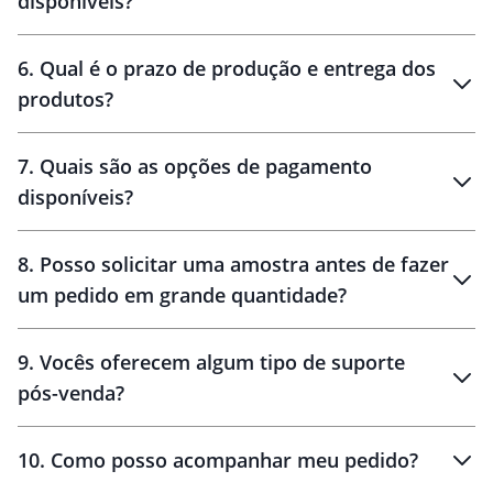
disponíveis?
amostra virtual
personalização
6
.
Qual é o prazo de produção e entrega dos
produtos?
7
.
Quais são as opções de pagamento
disponíveis?
10 dias
brinde
48 horas
8
.
Posso solicitar uma amostra antes de fazer
um pedido em grande quantidade?
amostras
9
.
Vocês oferecem algum tipo de suporte
pós-venda?
amostras
10
.
Como posso acompanhar meu pedido?