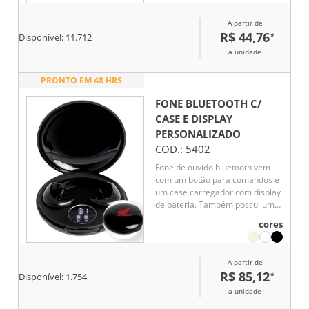
de baixa capacidade para
emergências . Material plástico.
A partir de
Acompanham 2 pares de eartips
R$ 44,76
*
Disponível:
11.712
em diferentes tamanhos e cabo
USB.
a unidade
PRONTO EM 48 HRS
FONE BLUETOOTH C/
CASE E DISPLAY
PERSONALIZADO
COD.:
5402
Fone de ouvido bluetooth vem
com um botão para comandos e
um case carregador com display
de bateria. Também possui um
modo sono, onde funciona por
cores
45 minutos antes de desligar
automaticamente. Acompanha
USB Tipo-C, cordão de silicone e
A partir de
2 pares de eartips em diferentes
R$ 85,12
*
Disponível:
1.754
tamanhos.
a unidade