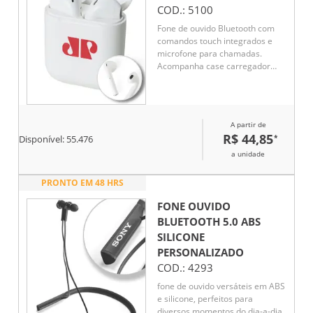
COD.:
5100
Fone de ouvido Bluetooth com
comandos touch integrados e
microfone para chamadas.
Acompanha case carregador
com fechamento magnético,
permitindo recarga dos fones.
Inclui cabo USB com conector
Lightning para carregamento.
A partir de
R$ 44,85
*
Disponível:
55.476
a unidade
PRONTO EM 48 HRS
FONE OUVIDO
BLUETOOTH 5.0 ABS
SILICONE
PERSONALIZADO
COD.:
4293
fone de ouvido versáteis em ABS
e silicone, perfeitos para
diversos momentos do dia-a-dia.