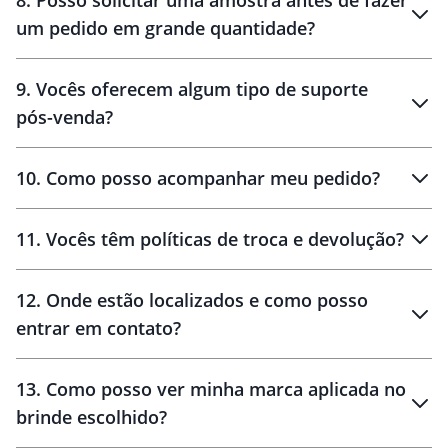
8
.
Posso solicitar uma amostra antes de fazer
um pedido em grande quantidade?
amostras
9
.
Vocês oferecem algum tipo de suporte
pós-venda?
amostras
10
.
Como posso acompanhar meu pedido?
11
.
Vocês têm políticas de troca e devolução?
12
.
Onde estão localizados e como posso
entrar em contato?
30 dias
90 dias
localizados
13
.
Como posso ver minha marca aplicada no
brinde escolhido?