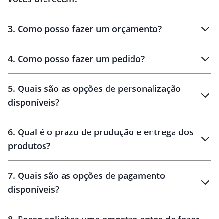
3
.
Como posso fazer um orçamento?
personalizados
4
.
Como posso fazer um pedido?
brinde
5
.
Quais são as opções de personalização
personalização
disponíveis?
amostra virtual
personalização
6
.
Qual é o prazo de produção e entrega dos
produtos?
7
.
Quais são as opções de pagamento
disponíveis?
10 dias
brinde
48 horas