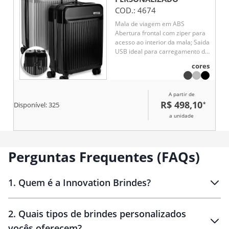
COD.:
4674
Mala de viagem em ABS
Abertura frontal com ziper para
acesso ao interior da mala; Saida
USB ideal para carregamento de
smartphones; Sistema de
cores
carrinho de aço; Alça de mão na
parte superior Quatro rodas de
360 graus; Acompanha
A partir de
Plaquinha de metal sem
R$ 498,10
*
Disponível:
325
personalização. Mala perfurada
para aplicação da plaquinha.
a unidade
Perguntas Frequentes (FAQs)
1
.
Quem é a Innovation Brindes?
Innovation Brindes
2
.
Quais tipos de brindes personalizados
Brindes
personalizados
vocês oferecem?