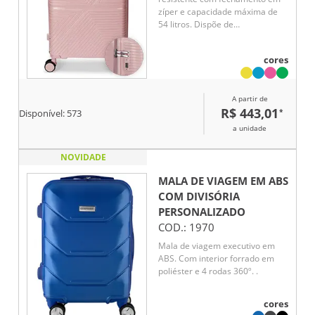
zíper e capacidade máxima de
54 litros. Dispõe de
compartimento com fechamento
em zíper e bolso superior em
cores
tela de malha, além de cinta
compressora no lado oposto
para organização de objetos.
A partir de
Conta com duas alças de mão,
R$ 443,01
*
uma superior e outra lateral,
Disponível:
573
quatro apoios laterais, dois
a unidade
pares de rodinhas com giro em
360 graus, puxador metálico
NOVIDADE
retrátil com alça plástica e
cadeado numérico TSA.
MALA DE VIAGEM EM ABS
COM DIVISÓRIA
PERSONALIZADO
COD.:
1970
Mala de viagem executivo em
ABS. Com interior forrado em
poliéster e 4 rodas 360º. .
cores