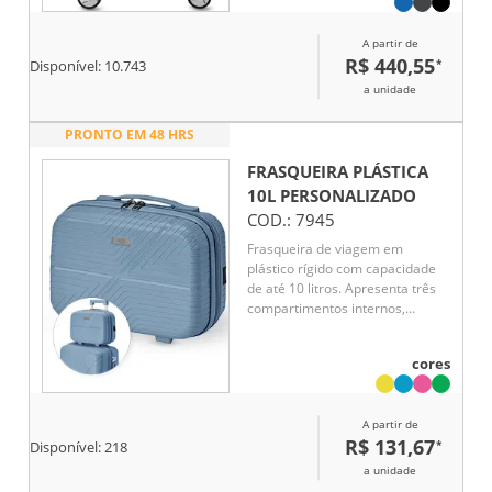
A partir de
R$ 440,55
*
Disponível:
10.743
a unidade
PRONTO EM 48 HRS
FRASQUEIRA PLÁSTICA
10L
PERSONALIZADO
COD.:
7945
Frasqueira de viagem em
plástico rígido com capacidade
de até 10 litros. Apresenta três
compartimentos internos,
incluindo bolso em tela de nylon
com zíper. Além disso, possui
cores
quatro apoios reforçados na
parte inferior, alça de mão e
elástico na parte posterior para
A partir de
encaixe em malas maiores.
R$ 131,67
*
Acompanha placa em metal para
Disponível:
218
personalização.
a unidade