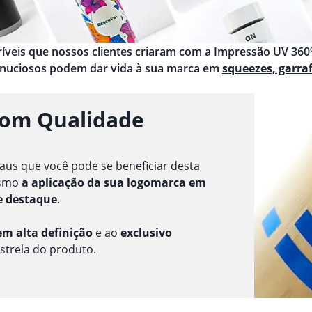
ncríveis que nossos clientes criaram com a Impressão UV 360º
inuciosos podem dar vida à sua marca em
squeezes, garra
com Qualidade
aus que você pode se beneficiar desta
esmo
a aplicação da sua logomarca em
e destaque
.
m alta definição
e ao
exclusivo
estrela do produto.