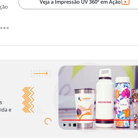
Veja a Impressão UV 360º em Ação
ação
s e o
s
ida e