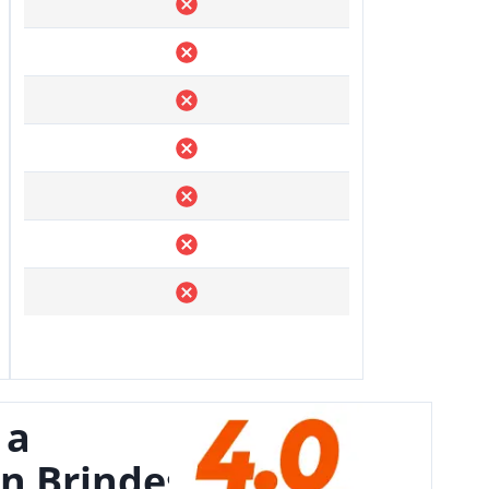
 a
n Brindes