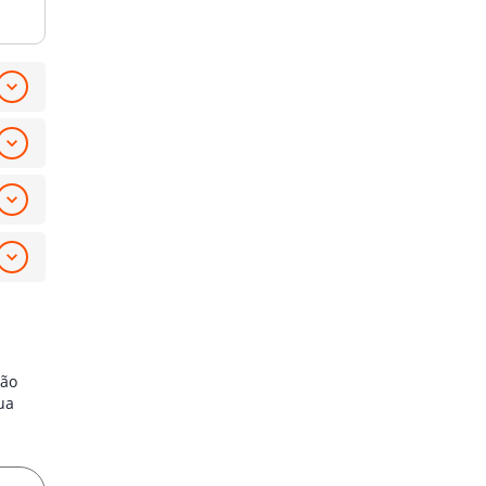
ção
ua