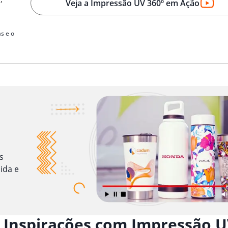
Veja a Impressão UV 360º em Ação
s e o
s
ida e
 Inspirações com Impressão U