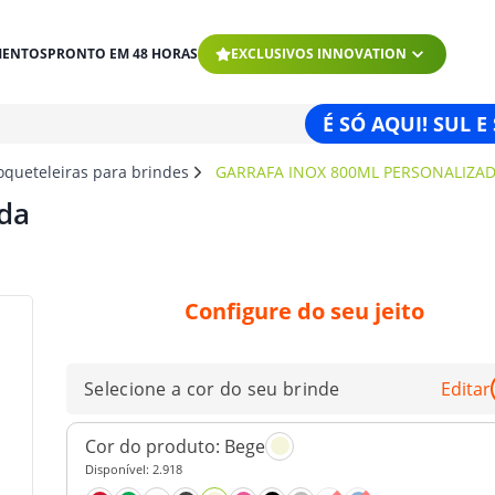
MENTOS
PRONTO EM 48 HORAS
EXCLUSIVOS INNOVATION
É SÓ AQUI! SUL E
oqueteleiras para brindes
GARRAFA INOX 800ML PERSONALIZA
ada
Configure do seu jeito
Selecione a cor do seu brinde
Editar
Cor do produto:
Bege
Disponível:
2.918