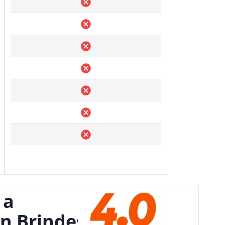
 a
n Brindes