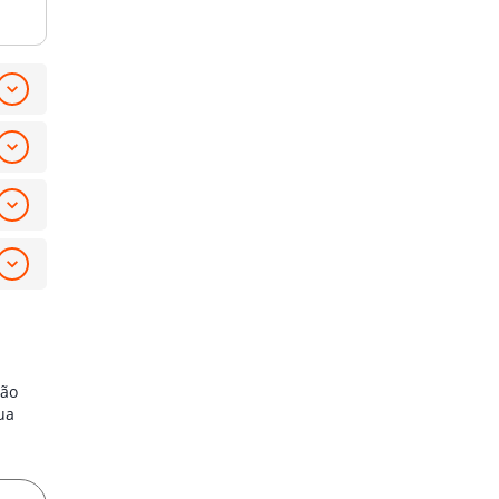
ção
ua