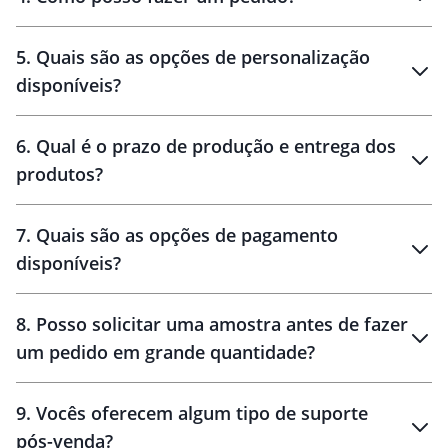
brinde
5
.
Quais são as opções de personalização
personalização
disponíveis?
amostra virtual
personalização
6
.
Qual é o prazo de produção e entrega dos
produtos?
7
.
Quais são as opções de pagamento
disponíveis?
10 dias
brinde
48 horas
8
.
Posso solicitar uma amostra antes de fazer
um pedido em grande quantidade?
amostras
9
.
Vocês oferecem algum tipo de suporte
pós-venda?