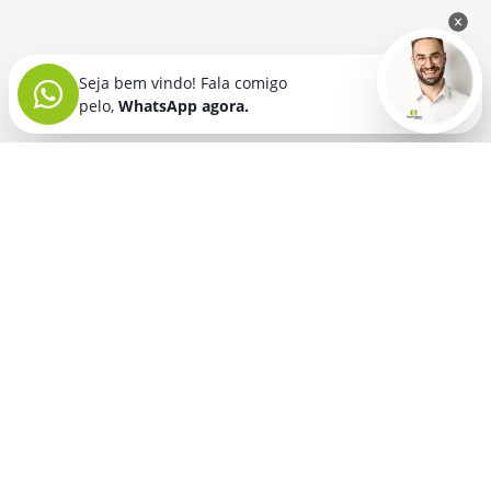
Seja bem vindo! Fala comigo
pelo,
WhatsApp agora.
Seja bem vindo! Fala comigo
pelo,
WhatsApp agora.
BRINDES PERSONALIZADOS
SEGMENTOS
ATENDIMENTO
É SÓ NA INNOVATION
Segunda a sexta-feira
Lançamentos
das 08:00 as 12:00
Pronto em 48 horas
horas e 13:30 as 18
Compre e ganhe
horas