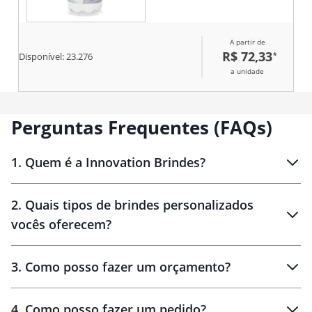
A partir de
R$ 72,33
*
Disponível:
23.276
a unidade
Perguntas Frequentes (FAQs)
1
.
Quem é a Innovation Brindes?
Innovation Brindes
2
.
Quais tipos de brindes personalizados
Brindes
personalizados
vocês oferecem?
3
.
Como posso fazer um orçamento?
personalizados
4
.
Como posso fazer um pedido?