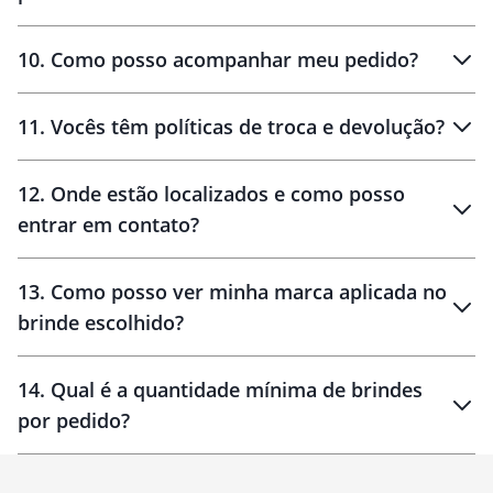
amostras
10
.
Como posso acompanhar meu pedido?
11
.
Vocês têm políticas de troca e devolução?
12
.
Onde estão localizados e como posso
entrar em contato?
30 dias
90 dias
localizados
13
.
Como posso ver minha marca aplicada no
brinde escolhido?
14
.
Qual é a quantidade mínima de brindes
por pedido?
brinde
Personalizado
1 unidade