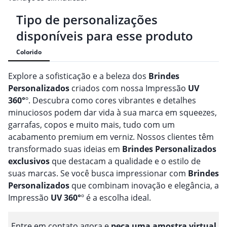
Tipo de personalizações
disponíveis para esse produto
Colorido
Explore a sofisticação e a beleza dos
Brindes
Personalizado
s
criados com nossa Impressão
UV
360°
º. Descubra como cores vibrantes e detalhes
minuciosos podem dar vida à sua marca em squeezes,
garrafas, copos e muito mais, tudo com um
acabamento premium em verniz. Nossos clientes têm
transformado suas ideias em
Brindes
Personalizado
s
exclusivos
que destacam a qualidade e o estilo de
suas marcas. Se você busca impressionar com
Brindes
Personalizado
s
que combinam inovação e elegância, a
Impressão
UV 360°
º é a escolha ideal.
Entre em contato agora e
peça uma amostra virtual