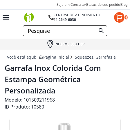
Seja um Consultor
Status do seu pedido
Blog
CENTRAL DE ATENDIMENTO
0
11 2649-6030
INFORME SEU CEP
Você está aqui:
Página Inicial
Squeezes, Garrafas e Coquet
Garrafa Inox Colorida Com
Estampa Geométrica
Personalizada
Modelo:
101509211968
ID Produto:
10580