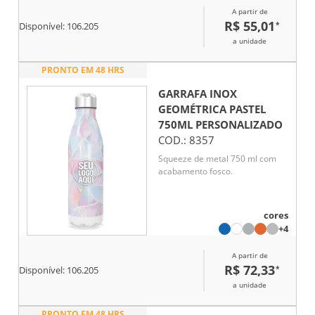
A partir de
R$ 55,01
*
Disponível:
106.205
a unidade
PRONTO EM 48 HRS
GARRAFA INOX
GEOMÉTRICA PASTEL
750ML
PERSONALIZADO
COD.:
8357
Squeeze de metal 750 ml com
acabamento fosco.
cores
+4
A partir de
R$ 72,33
*
Disponível:
106.205
a unidade
PRONTO EM 48 HRS